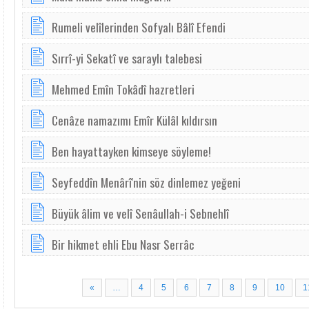
Rumeli velîlerinden Sofyalı Bâlî Efendi
Sırrî-yi Sekatî ve saraylı talebesi
Mehmed Emîn Tokâdî hazretleri
Cenâze namazımı Emîr Külâl kıldırsın
Ben hayattayken kimseye söyleme!
Seyfeddîn Menârî'nin söz dinlemez yeğeni
Büyük âlim ve velî Senâullah-i Sebnehlî
Bir hikmet ehli Ebu Nasr Serrâc
«
…
4
5
6
7
8
9
10
1