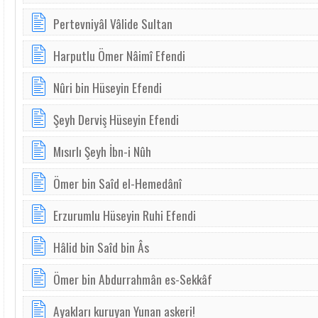
Pertevniyâl Vâlide Sultan
Harputlu Ömer Nâimî Efendi
Nûri bin Hüseyin Efendi
Şeyh Derviş Hüseyin Efendi
Mısırlı Şeyh İbn-i Nûh
Ömer bin Saîd el-Hemedânî
Erzurumlu Hüseyin Ruhi Efendi
Hâlid bin Saîd bin Âs
Ömer bin Abdurrahmân es-Sekkâf
Ayakları kuruyan Yunan askeri!