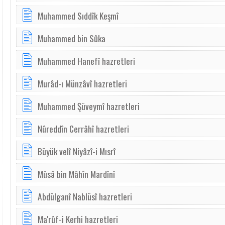
Muhammed Sıddîk Keşmî
Muhammed bin Sûka
Muhammed Hanefî hazretleri
Murâd-ı Münzâvî hazretleri
Muhammed Şüveymî hazretleri
Nûreddîn Cerrâhî hazretleri
Büyük velî Niyâzî-i Mısrî
Mûsâ bin Mâhîn Mardînî
Abdülganî Nablüsî hazretleri
Ma'rûf-i Kerhi hazretleri