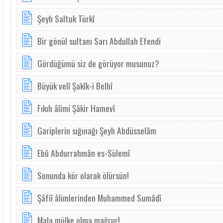
Şeyh Saltuk Türkî
Bir gönül sultanı Sarı Abdullah Efendi
Gördüğümü siz de görüyor musunuz?
Büyük velî Şakîk-i Belhî
Fıkıh âlimi Şâkir Hamevî
Gariplerin sığınağı Şeyh Abdüsselâm
Ebû Abdurrahmân es-Sülemî
Sonunda kör olarak ölürsün!
Şâfiî âlimlerinden Muhammed Sumâdî
Mala mülke olma mağrur!..