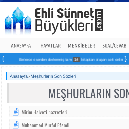
ANASAYFA
HAYATLAR
MENKÎBELER
SUAL/CEVAB
Binlerce eserden derlenmiş tam
14
kitaptan oluşan seti online sipariş 
Anasayfa
Meşhurların Son Sözleri
MEŞHURLARIN SON
Mîrim Halvetî hazretleri
Muhammed Murâd Efendi