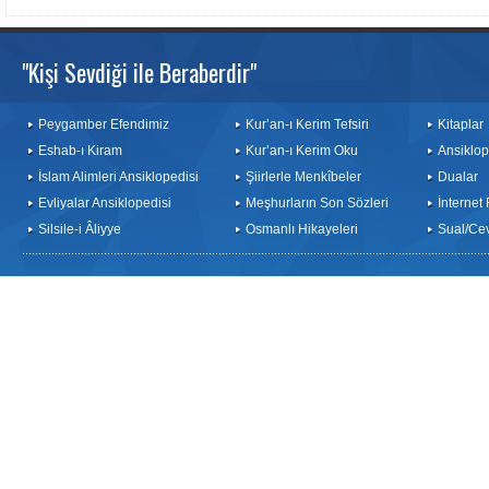
"Kişi Sevdiği ile Beraberdir"
Peygamber Efendimiz
Kur’an-ı Kerim Tefsiri
Kitaplar
Eshab-ı Kiram
Kur’an-ı Kerim Oku
Ansiklop
İslam Alimleri Ansiklopedisi
Şiirlerle Menkîbeler
Dualar
Evliyalar Ansiklopedisi
Meşhurların Son Sözleri
İnternet
Silsile-i Âliyye
Osmanlı Hikayeleri
Sual/Ce