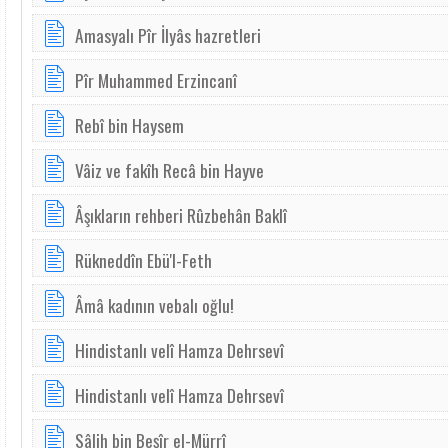
Amasyalı Pîr İlyâs hazretleri
Pîr Muhammed Erzincanî
Rebî bin Haysem
Vâiz ve fakîh Recâ bin Hayve
Âşıkların rehberi Rûzbehân Baklî
Rükneddîn Ebü'l-Feth
Âmâ kadının vebalı oğlu!
Hindistanlı velî Hamza Dehrsevî
Hindistanlı velî Hamza Dehrsevî
Sâlih bin Beşîr el-Mürrî