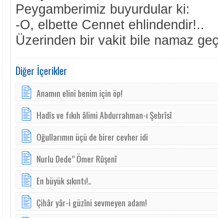
Peygamberimiz buyurdular ki:
-O, elbette Cennet ehlindendir!..
Üzerinden bir vakit bile namaz geç
Diğer İçerikler
Anamın elini benim için öp!
Hadîs ve fıkıh âlimi Abdurrahman-ı Şebrîsî
Oğullarımın üçü de birer cevher idi
Nurlu Dede” Ömer Rûşenî
En büyük sıkıntı!..
Çihâr yâr-i güzîni sevmeyen adam!