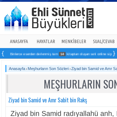
ANASAYFA
HAYATLAR
MENKÎBELER
SUAL/CEVAB
Binlerce eserden derlenmiş tam
14
kitaptan oluşan seti online sipariş vereb
Anasayfa
Meşhurların Son Sözleri
Ziyad bin Samid ve Amr Sa
MEŞHURLARIN SON
Ziyad bin Samid ve Amr Sabit bin Rakş
Ziyad bin Samid radıyallahü anh, 