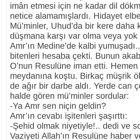
imân etmesi için ne kadar dil dökm
netice alamamışlardı. Hidayet elbe
Mü’minler, Uhud’da bir kere daha 
düşmana karşı var olma veya yok 
Amr’ın Medine’de kalbi yumuşadı..
bitenleri hesaba çekti. Bunun akab
O’nun Resulüne iman etti. Hemen 
meydanına koştu. Birkaç müşrik ö
de ağır bir darbe aldı. Yerde can 
halde gören mü’minler sordular:
-Ya Amr sen niçin geldin?
Amr’ın cevabı işitenleri şaşırttı:
-Şehid olmak niyetiyle!.. dedi ve s
Vaziyeti Allah’ın Resulüne haber ve