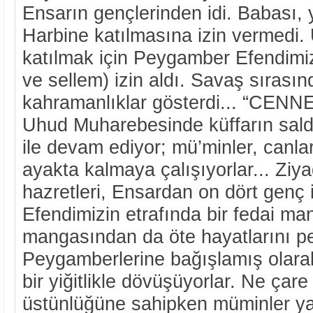
Ensarın gençlerinden idi. Babası, 
Harbine katılmasına izin vermedi
katılmak için Peygamber Efendimiz
ve sellem) izin aldı. Savaş sırası
kahramanlıklar gösterdi... “C
Uhud Muharebesinde küffarın saldır
ile devam ediyor; mü’minler, canlar
ayakta kalmaya çalışıyorlar... Ziy
hazretleri, Ensardan on dört genç 
Efendimizin etrafında bir fedai man
mangasından da öte hayatlarını p
Peygamberlerine bağışlamış olara
bir yiğitlikle dövüşüyorlar. Ne çar
üstünlüğüne sahipken müminler yalı