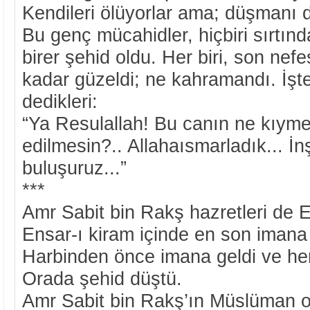
Kendileri ölüyorlar ama; düşmanı d
Bu genç mücahidler, hiçbiri sırtın
birer şehid oldu. Her biri, son nefe
kadar güzeldi; ne kahramandı. İşt
dedikleri:
“Ya Resulallah! Bu canın ne kıymet
edilmesin?.. Allahaısmarladık... İ
buluşuruz...”
***
Amr Sabit bin Rakş hazretleri de 
Ensar-ı kiram içinde en son imana
Harbinden önce imana geldi ve he
Orada şehid düştü.
Amr Sabit bin Rakş’ın Müslüman o