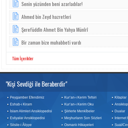
Senin yüzünden beni azarladılar!
Ahmed bin Zeyd hazretleri
Şerefüddîn Ahmet Bin Yahya Münîrî
Bir zaman bize muhabbeti vardı
Tüm İçerikler
"Kişi Sevdiği ile Beraberdir"
Peygamber Efendimiz
Kur’an-ı Kerim Tefsiri
Kitaplar
Eshab-ı Kiram
Kur’an-ı Kerim Oku
Ansiklop
İslam Alimleri Ansiklopedisi
Şiirlerle Menkîbeler
Dualar
Evliyalar Ansiklopedisi
Meşhurların Son Sözleri
İnternet
Silsile-i Âliyye
Osmanlı Hikayeleri
Sual/Ce