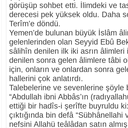
görüşüp sohbet etti. İlimdeki ve t
derecesi pek yüksek oldu. Daha s
Terîm’e döndü.
Yemen’de bulunan büyük İslâm âli
gelenlerinden olan Seyyid Ebû Bekr
sâlihîn denilen ilk iki asrın âlimleri 
denilen sonra gelen âlimlere tâbi
için, onların ve onlardan sonra gel
hallerini çok anlatırdı.
Talebelerine ve sevenlerine şöyle
“Abdullah ibni Abbâs’ın (radıyalla
ettiği bir hadîs-i şerîfte buyruldu 
çıktığında bin defâ “Sübhânellahi 
nefsini Allahü teâlâdan satın almış 