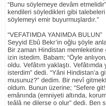
“Bunu söylemeye devâm etmelidir”
kendileri söyledikleri gibi talebeler
söylemeyi emir buyurmuşlardır.”
“VEFATIMDA YANIMDA BULUN”
Seyyid Ebû Bekr’in oğlu şöyle anla
Bir zaman Hindistan memleketine
izin istedim. Babam; “Öyle anlıyo
oldu. Vefâtım yaklaştı. Vefâtımd
isterdim” dedi. “Yâni Hindistan’a g
musunuz?” dedim. Bir nevî gitmekte
oldum. Bunun üzerine; “Sefere git!
emânında (emniyeti altında, korum
teâlâ ne dilerse o olur” dedi. Ben 