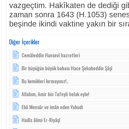
vazgeçtim. Hakîkaten de dediği gi
zaman sonra 1643 (H.1053) senesi
beşinde ikindi vaktine yakın bir sıra
Diğer İçerikler
Cemâleddîn Hansevî hazretleri
Bir büyüğün büyük babası Hace Şehabeddin Şâşî
Bu kemikleri kırmayınız!..
Al­lahım, A­mir bin ­Tu­feyli he­lak ey­le!
Ebû Mensûr ve imân e­den Ya­hu­di
Hadîs âlimi Er-Riyâşî