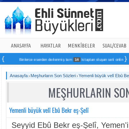
ANASAYFA
HAYATLAR
MENKÎBELER
SUAL/CEVAB
Binlerce eserden derlenmiş tam
14
kitaptan oluşan seti online sipariş 
Anasayfa
Meşhurların Son Sözleri
Yemenli büyük velî Ebû Be
MEŞHURLARIN SON
Yemenli büyük velî Ebû Bekr eş-Şelî
Seyyid Ebû Bekr eş-Şelî, Yemen’i