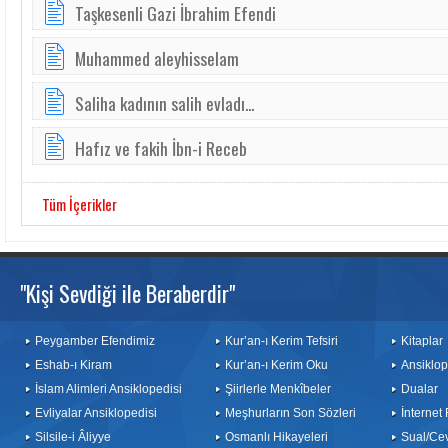
Taşkesenli Gazi İbrahim Efendi
Muhammed aleyhisselam
Saliha kadının salih evladı...
Hafız ve fakih İbn-i Receb
Tüm İçerikler
"Kişi Sevdiği ile Beraberdir"
Peygamber Efendimiz
Kur’an-ı Kerim Tefsiri
Kitaplar
Eshab-ı Kiram
Kur’an-ı Kerim Oku
Ansiklop
İslam Alimleri Ansiklopedisi
Şiirlerle Menkîbeler
Dualar
Evliyalar Ansiklopedisi
Meşhurların Son Sözleri
İnternet
Silsile-i Âliyye
Osmanlı Hikayeleri
Sual/Ce