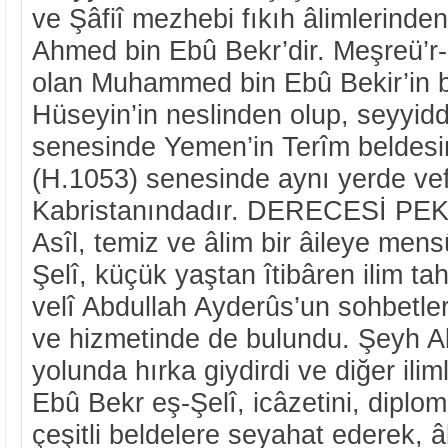
ve Şâfiî mezhebi fıkıh âlimlerinde
Ahmed bin Ebû Bekr’dir. Meşreü’r-R
olan Muhammed bin Ebû Bekir’in b
Hüseyin’in neslinden olup, seyyidd
senesinde Yemen’in Terîm beldes
(H.1053) senesinde aynı yerde vefâ
Kabristanındadır. DERECESİ PE
Asîl, temiz ve âlim bir âileye men
Şelî, küçük yaştan îtibâren ilim ta
velî Abdullah Ayderûs’un sohbetle
ve hizmetinde de bulundu. Şeyh A
yolunda hırka giydirdi ve diğer ilim
Ebû Bekr eş-Şelî, icâzetini, diplo
çeşitli beldelere seyahat ederek, âb