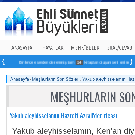
ANASAYFA
HAYATLAR
MENKÎBELER
SUAL/CEVAB
Binlerce eserden derlenmiş tam
14
kitaptan oluşan seti online sipariş 
Anasayfa
Meşhurların Son Sözleri
Yakub aleyhisselamın Hazre
MEŞHURLARIN SON
Yakub aleyhisselamın Hazreti Azrail'den ricası!
Yakub aleyhisselamın, Ken’an diy