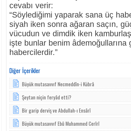
cevabı verir:
“Söylediğimi yaparak sana üç hab
siyah iken sonra ağaran saçın, güç
vücudun ve dimdik iken kamburlaşa
işte bunlar benim âdemoğullarına
habercilerdir.”
Diğer İçerikler
Büyük mutasavvıf Necmeddîn-i Kübrâ
Şeytan niçin feryâd etti?
Bir garip derviş ve Abdullah-ı Ensârî
Bü­yük mu­ta­sav­vıf Ebû Mu­ham­med Cerîrî