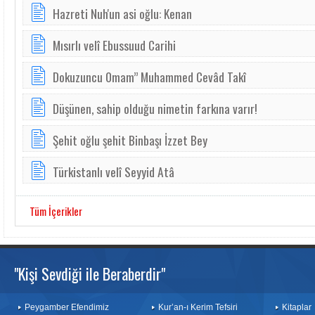
Hazreti Nuh'un asi oğlu: Kenan
Mısırlı velî Ebussuud Carihi
Dokuzuncu 0mam” Muhammed Cevâd Takî
Düşünen, sahip olduğu nimetin farkına varır!
Şehit oğlu şehit Binbaşı İzzet Bey
Türkistanlı velî Seyyid Atâ
Tüm İçerikler
"Kişi Sevdiği ile Beraberdir"
Peygamber Efendimiz
Kur’an-ı Kerim Tefsiri
Kitaplar