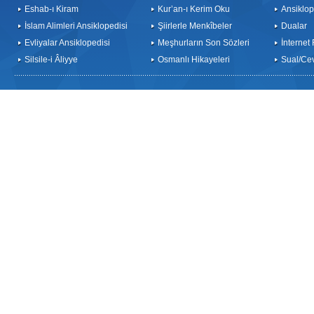
Eshab-ı Kiram
Kur’an-ı Kerim Oku
Ansiklop
İslam Alimleri Ansiklopedisi
Şiirlerle Menkîbeler
Dualar
Evliyalar Ansiklopedisi
Meşhurların Son Sözleri
İnternet
Silsile-i Âliyye
Osmanlı Hikayeleri
Sual/Ce