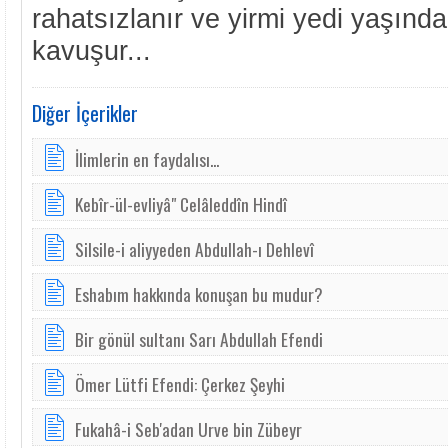
rahatsızlanır ve yirmi yedi yaşın
kavuşur...
Diğer İçerikler
İlimlerin en faydalısı...
Kebîr-ül-evliyâ" Celâleddîn Hindî
Silsile-i aliyyeden Abdullah-ı Dehlevî
Eshabım hakkında konuşan bu mudur?
Bir gönül sultanı Sarı Abdullah Efendi
Ömer Lütfi Efendi: Çerkez Şeyhi
Fukahâ-i Seb'adan Urve bin Zübeyr