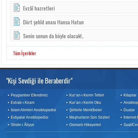
Evzâî hazretleri
Dört şehîd anası Hansa Hatun
Senin sonun da böyle olacak!..
Tüm İçerikler
"Kişi Sevdiği ile Beraberdir"
Peygamber Efendimiz
Kur’an-ı Kerim Tefsiri
Kitaplar
Eshab-ı Kiram
Kur’an-ı Kerim Oku
Ansiklop
İslam Alimleri Ansiklopedisi
Şiirlerle Menkîbeler
Dualar
Evliyalar Ansiklopedisi
Meşhurların Son Sözleri
İnternet
Silsile-i Âliyye
Osmanlı Hikayeleri
Sual/Ce