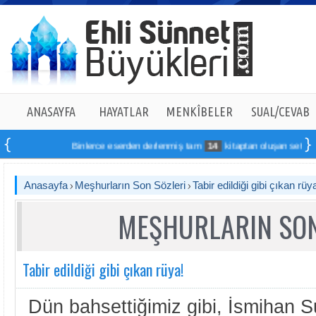
ANASAYFA
HAYATLAR
MENKÎBELER
SUAL/CEVAB
Binlerce eserden derlenmiş tam
14
kitaptan oluşan seti online s
Anasayfa
Meşhurların Son Sözleri
Tabir edildiği gibi çıkan rüy
MEŞHURLARIN SON
Tabir edildiği gibi çıkan rüya!
Dün bahsettiğimiz gibi, İsmihan Su