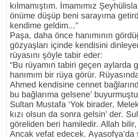
kılmamıştım. İmamımız Şeyhülisl
önüme düşüp beni sarayıma getir
kendime geldim...”
Paşa, daha önce hanımının gördüğ
gözyaşları içinde kendisini dinley
rüyasını şöyle tabir eder:
“Bu rüyamın tabiri geçen aylarda g
hanımım bir rüya görür. Rüyasınd
Ahmed kendisine cennet bağların
bu bağlarıma gelsene’ buyurmuştu
Sultan Mustafa ‘Yok birader, Mel
kızı olsun da sonra gelsin’ der. Su
göreliden beri hamiledir. Allah bilir
Ancak vefat edecek. Ayasofya’da ş