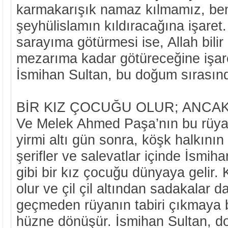
karmakarışık namaz kılmamız, b
şeyhülislamın kıldıracağına işaret
sarayıma götürmesi ise, Allah bili
mezarıma kadar götüreceğine işare
İsmihan Sultan, bu doğum sırasında
BİR KIZ ÇOCUĞU OLUR; ANCAK!
Ve Melek Ahmed Paşa’nın bu rüya
yirmi altı gün sonra, köşk halkını
şerifler ve salevatlar içinde İsmih
gibi bir kız çocuğu dünyaya gelir.
olur ve çil çil altından sadakalar da
geçmeden rüyanın tabiri çıkmaya b
hüzne dönüşür. İsmihan Sultan, d