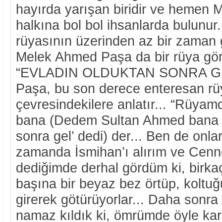
hayırda yarışan biridir ve hemen
halkına bol bol ihsanlarda bulunur.
rüyasının üzerinden az bir zaman g
Melek Ahmed Paşa da bir rüya gör
“EVLADIN OLDUKTAN SONRA GE
Paşa, bu son derece enteresan rü
çevresindekilere anlatır... “Rüya
bana (Dedem Sultan Ahmed bana ‘
sonra gel’ dedi) der... Ben de onla
zamanda İsmihan’ı alırım ve Cenne
dediğimde derhal gördüm ki, birka
başına bir beyaz bez örtüp, koltu
girerek götürüyorlar... Daha sonra
namaz kıldık ki, ömrümde öyle ka