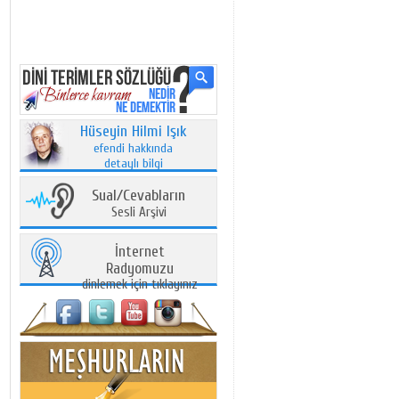
Hüseyin Hilmi Işık
efendi hakkında
detaylı bilgi
Sual/Cevabların
Sesli Arşivi
İnternet
Radyomuzu
dinlemek için tıklayınız