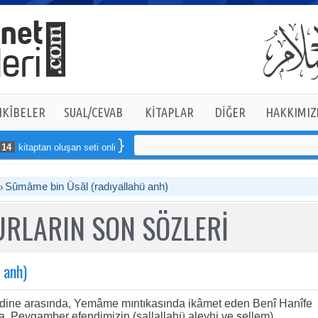
KÎBELER
SUAL/CEVAB
KİTAPLAR
DİĞER
HAKKIMIZ
itaptan oluşan seti online sipariş verebilirsiniz
Sûmâme bin Üsâl (radıyallahü anh)
RLARIN SON SÖZLERİ
 anh)
ine arasında, Yemâme mıntıkasında ikâmet eden Benî Hanîfe
ara, Peygamber efendimizin (sallallahü aleyhi ve sellem)