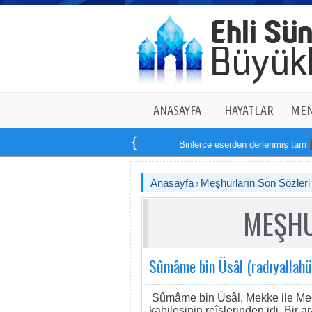
ANASAYFA
HAYATLAR
MEN
Binlerce eserden derlenmiş tam
14
k
Anasayfa
Meşhurların Son Sözleri
MEŞHU
Sûmâme bin Üsâl (radıyallahü
Sûmâme bin Üsâl, Mekke ile Med
kabilesinin reîslerinden idi. Bir 