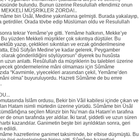
bbüsünde bulundu. Bunun üzerine Resulullah efendimiz onun
dı... MEKKELİ MÜŞRİKLER ZORDA!..
 Sûmâme bin Üsâl, Medine yakınlarına gelmişti. Burada yakalayıp,
getirdiler. Orada tövbe edip Müslüman oldu ve Resulullah
 sonra tekrar Yemâme’ye gitti. Yemâme halkının, Mekke’ye
Bu yüzden Mekkeli müşrikler çok sıkıntıya düştüler. Bu
tûb yazıp, çektikleri sıkıntıları ve erzak gönderilmesine
 Hatta, Ebû Süfyân Medine’ye kadar gelerek, Peygamber
olarak gönderildiğini söylüyorsun” diyerek bu husûsta
n uzun anlattı. Resûlullah da müşriklerin bu talebleri üzerine
yiyecek göndermelerine mâni olmaması için Sûmâme
azıda “Kavmimle, yiyecekleri arasından çekil, Yemâme’den
mâni olma” buyuruluyordu. Hazreti Sûmâme de bu emre
.
U...
mutasında İslâm ordusu, Bekir bin Vâil kabilesi içinde çıkan ve
 olan Hatam isimli mürtedin üzerine yürüdü. Sûmâme bin Üsâl
kümdârlığına seçilen Münzir bin Nu’man da Hatam’ın tarafına
r de onun tarafında yer aldılar. İki taraf, şiddetli ve uzun süren
rbi kazandılar. Ganimetin beşte biri ayrıldıktan sonra, geri
m edildi.
Sûmâme hazretlerine ganimet taksiminde, bir elbise düşmüştü. Bu
in ileri gelenlerinden birine aitti. Sûmâme hazretleri,