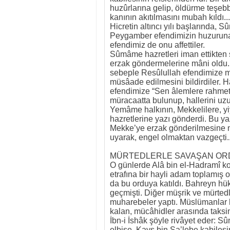
huzûrlarına gelip, öldürme teşe
kanının akıtılmasını mubah kıl
Hicretin altıncı yılı başlarında,
Peygamber efendimizin huzuruna 
efendimiz de onu affettiler.
Sûmâme hazretleri iman ettikten
erzak göndermelerine mâni oldu. 
sebeple Resûlullah efendimize mek
müsâade edilmesini bildirdiler.
efendimize “Sen âlemlere rahmet 
müracaatta bulunup, hallerini uzu
Yemâme halkının, Mekkelilere, 
hazretlerine yazı gönderdi. Bu y
Mekke’ye erzak gönderilmesine 
uyarak, engel olmaktan vazgeçti..
MÜRTEDLERLE SAVAŞAN ORD
O günlerde Alâ bin el-Hadramî ko
etrafına bir hayli adam toplamış
da bu orduya katıldı. Bahreyn hü
geçmişti. Diğer müşrik ve mürtedle
muharebeler yaptı. Müslümanlar ha
kalan, mücâhidler arasında taksi
İbn-i İshâk şöyle rivâyet eder: 
elbise, Kays bin Sa’lebe kabilesin