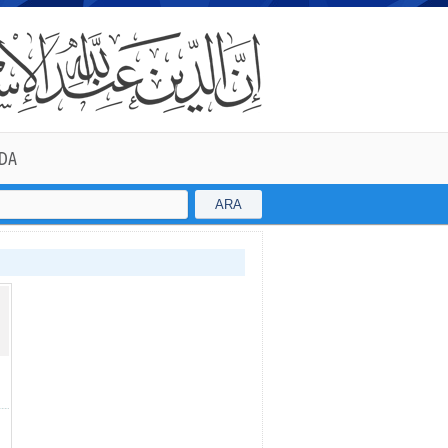
DA
ARA