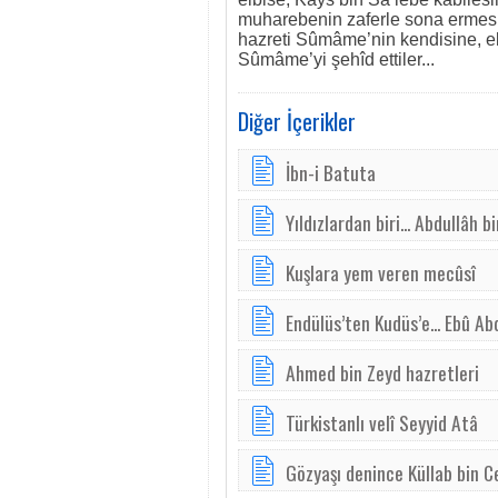
muharebenin zaferle sona ermesi
hazreti Sûmâme’nin kendisine, el
Sûmâme’yi şehîd ettiler...
Diğer İçerikler
İbn-i Batuta
Yıldızlardan biri... Abdullâh b
Kuşlara yem veren mecûsî
Endülüs’ten Kudüs’e... Ebû Ab
Ahmed bin Zeyd hazretleri
Türkistanlı velî Seyyid Atâ
Gözyaşı denince Küllab bin C