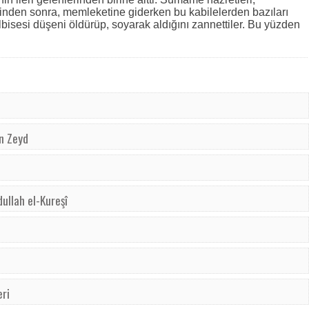
nden sonra, memleketine giderken bu kabilelerden bazıları
bisesi düşeni öldürüp, soyarak aldığını zannettiler. Bu yüzden
in Zeyd
dullah el-Kureşî
eri