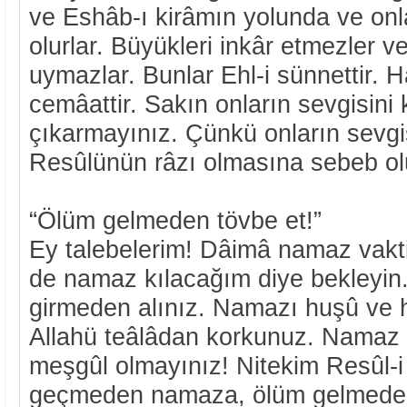
ve Eshâb-ı kirâmın yolunda ve onl
olurlar. Büyükleri inkâr etmezler ve
uymazlar. Bunlar Ehl-i sünnettir. 
cemâattir. Sakın onların sevgisini 
çıkarmayınız. Çünkü onların sevgis
Resûlünün râzı olmasına sebeb ol
“Ölüm gelmeden tövbe et!”
Ey talebelerim! Dâimâ namaz vakt
de namaz kılacağım diye bekleyin.
girmeden alınız. Namazı huşû ve hu
Allahü teâlâdan korkunuz. Namaz v
meşgûl olmayınız! Nitekim Resûl-i
geçmeden namaza, ölüm gelmeden