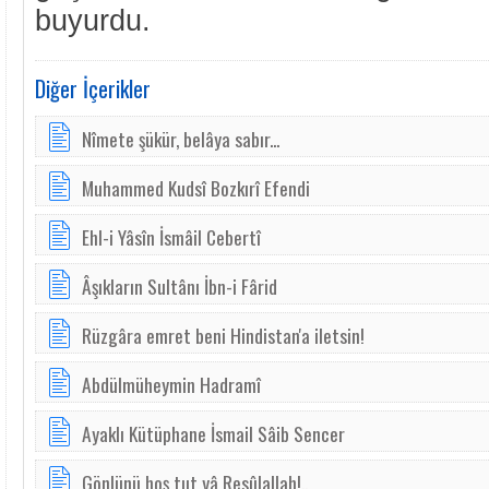
buyurdu.
Diğer İçerikler
Nîmete şükür, belâya sabır...
Muhammed Kudsî Bozkırî Efendi
Ehl-i Yâsîn İsmâil Cebertî
Âşıkların Sultânı İbn-i Fârid
Rüzgâra emret beni Hindistan'a iletsin!
Abdülmüheymin Hadramî
Ayaklı Kütüphane İsmail Sâib Sencer
Gönlünü hoş tut yâ Resûlallah!..