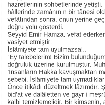
hazretlerinin sohbetlerinde yetişti.
hâllerinde zamânının bir tânesi ol
vefâtından sonra, onun yerine geçi
doğru yolu gösterdi.
Seyyid Emir Hamza, vefat ederken 
vasiyet etmiştir:
İslâmiyete tam uyulmazsa!..
“Ey talebelerim! Bizim bulunduğum
doğruluk üzerine kurulmuştur. Mu
‘İnsanların Hakka kavuşmaktan m
sebebi, İslâmiyete tam uymadıklar
Önce îtikâdı düzeltmek lâzımdır. 
bid’at ve dalâletten ve gayr-i meş
kalbi temizlemelidir. Bir kimsenin