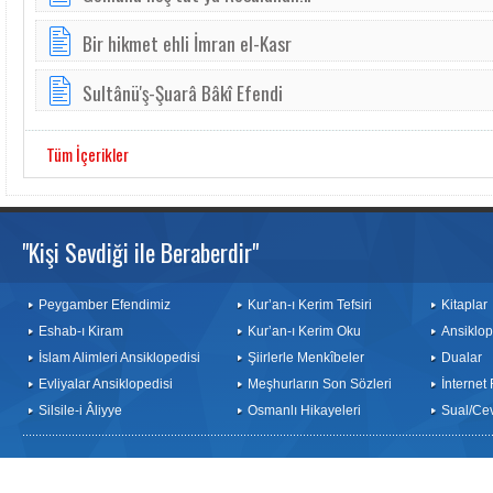
Bir hikmet ehli İmran el-Kasr
Sultânü'ş-Şuarâ Bâkî Efendi
Tüm İçerikler
"Kişi Sevdiği ile Beraberdir"
Peygamber Efendimiz
Kur’an-ı Kerim Tefsiri
Kitaplar
Eshab-ı Kiram
Kur’an-ı Kerim Oku
Ansiklop
İslam Alimleri Ansiklopedisi
Şiirlerle Menkîbeler
Dualar
Evliyalar Ansiklopedisi
Meşhurların Son Sözleri
İnternet
Silsile-i Âliyye
Osmanlı Hikayeleri
Sual/Ce