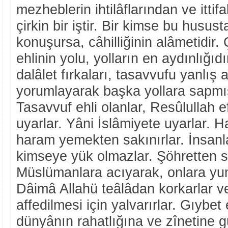
mezheblerin ihtilâflarından ve itti
çirkin bir iştir. Bir kimse bu husus
konuşursa, câhilliğinin alâmetidir
ehlinin yolu, yolların en aydınlığı
dalâlet fırkaları, tasavvufu yanlış 
yorumlayarak başka yollara sapmış
Tasavvuf ehli olanlar, Resûlullah 
uyarlar. Yâni İslâmiyete uyarlar. 
haram yemekten sakınırlar. İnsanl
kimseye yük olmazlar. Şöhretten sa
Müslümanlara acıyarak, onlara yu
Dâimâ Allahü teâlâdan korkarlar v
affedilmesi için yalvarırlar. Gıybe
dünyânın rahatlığına ve zînetine g