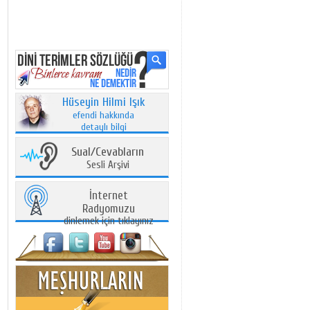
Hüseyin Hilmi Işık
efendi hakkında
detaylı bilgi
Sual/Cevabların
Sesli Arşivi
İnternet
Radyomuzu
dinlemek için tıklayınız