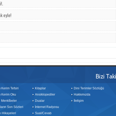
!.
ak ey­le!
Bizi Tak
ı Kerim Tefsiri
Kitaplar
Dini Terimler Sözlüğü
ı Kerim Oku
Ansiklopediler
Hakkımızda
le Menkîbeler
Dualar
İletişim
arın Son Sözleri
İnternet Radyosu
 Hikayeleri
Sual/Cevab