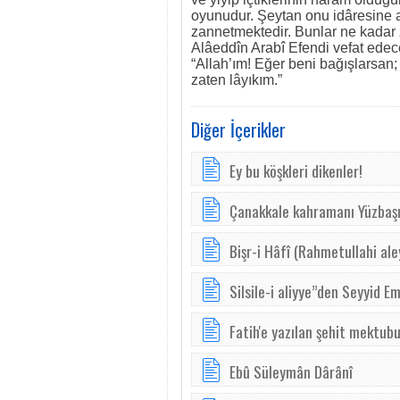
oyunudur. Şeytan onu idâresine al
zannetmektedir. Bunlar ne kadar z
Alâeddîn Arabî Efendi vefat edec
“Allah’ım! Eğer beni bağışlarsan
zaten lâyıkım.”
Diğer İçerikler
Ey bu köşkleri dikenler!
Çanakkale kahramanı Yüzbaş
Bişr-i Hâfî (Rahmetullahi ale
Silsile-i aliyye”den Seyyid Em
Fatih'e yazılan şehit mektub
Ebû Süleymân Dârânî