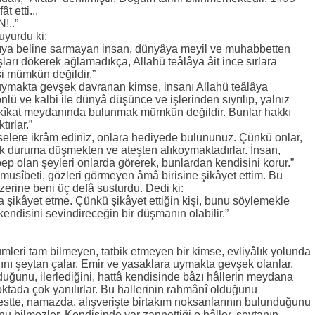
t etti...
..”
uyurdu ki:
ıkıya beline sarmayan insan, dünyâya meyil ve muhabbetten
arı dökerek ağlamadıkça, Allahü teâlâya âit ince sırlara
i mümkün değildir.”
 uymakta gevşek davranan kimse, insanı Allahü teâlâya
lü ve kalbi ile dünyâ düşünce ve işlerinden sıyrılıp, yalnız
kîkat meydanında bulunmak mümkün değildir. Bunlar hakkı
ırlar.”
elere ikrâm ediniz, onlara hediyede bulununuz. Çünkü onlar,
ak duruma düşmekten ve ateşten alıkoymaktadırlar. İnsan,
p olan şeyleri onlarda görerek, bunlardan kendisini korur.”
r musîbeti, gözleri görmeyen âmâ birisine şikâyet ettim. Bu
erine beni üç defâ susturdu. Dedi ki:
a şikâyet etme. Çünkü şikâyet ettiğin kişi, bunu söylemekle
kendisini sevindireceğin bir düşmanın olabilir.”
mleri tam bilmeyen, tatbik etmeyen bir kimse, evliyâlık yolunda
nı şeytan çalar. Emir ve yasaklara uymakta gevşek olanlar,
uğunu, ilerlediğini, hattâ kendisinde bâzı hâllerin meydana
ktada çok yanılırlar. Bu hallerinin rahmânî olduğunu
estte, namazda, alışverişte birtakım noksanlarının bulunduğunu
nu bilmezler. Kendisinde var zannettiği o hâller, şeytanın