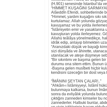
(H.901) senesinde İstanbul’da vefâ
“HİMMET KUŞAĞINI SARMAYAN!
Alâeddîn Efendi, sohbetlerinde b
“Himmet, yardım kuşağını sıkı s
kurtulamaz. Allah yolunda gözyaşl
kavuşamaz ve bu yolda ilerlemes
“İslâmiyetin emir ve yasaklarına
kavuşturan yolda ilerleyemez. Gön
Allahü teâlâya yönelmedikçe, ha
idrâk edip, anlayıp bilmekten uzakt
“Aranızdaki düşük ve bayağı kims
sizi dünyâda ve âhirette, utanac
utanılacak ve ateşe düşmeye sebe
“Bir sıkıntımı ve başıma gelen bi
durumu ona sitem ettim. Bunun üz
-Başına gelen musîbeti hiçbir kul
kendisini üzeceğin bir dost veya 
“ÎMÂNINI ŞEYTAN ÇALAR!..”
“Ahkâm-ı İslâmiyyeyi, İslâmî hükü
bulunmaya kalkarsa, bunun îmânı
sonra da evliyâlık yolunda bulund
çıktığını zanneden kimseler bu no
zannederler. Halbuki bunlar, abd
ve yiyip içtiklerinin haram olduğu