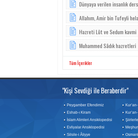
Dünyaya verilen insanlık dersi
Al­lahım, A­mir bin ­Tu­feyli he­l
Hazreti Lût ve Sedum kavmi
Muhammed Sâdık hazretleri
Tüm İçerikler
"Kişi Sevdiği ile Beraberdir"
Peygamber Efendimiz
Kur’an-
Eshab-ı Kiram
Kur’an-
İslam Alimleri Ansiklopedisi
Şiirler
Evliyalar Ansiklopedisi
Meşhurl
Silsile-i Âliyye
Osmanlı