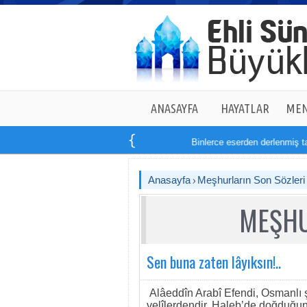
ANASAYFA
HAYATLAR
MEN
Binlerce eserden derlenmiş tam
Anasayfa
Meşhurların Son Sözleri
MEŞHU
Sen buna zaten lâyıksın!..
Alâeddîn Arabî Efendi, Osmanlı şe
velîlerdendir. Haleb’de doğduğun