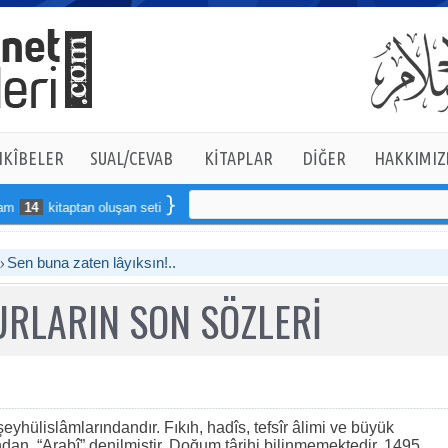
KÎBELER
SUAL/CEVAB
KİTAPLAR
DİĞER
HAKKIMIZ
14
kitaptan oluşan seti online sipariş verebilirsiniz
Sen buna zaten lâyıksın!..
RLARIN SON SÖZLERİ
yhülislâmlarındandır. Fıkıh, hadîs, tefsîr âlimi ve büyük
dan, “Arabî” denilmiştir. Doğum târihi bilinmemektedir. 1495