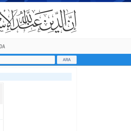
DA
ARA