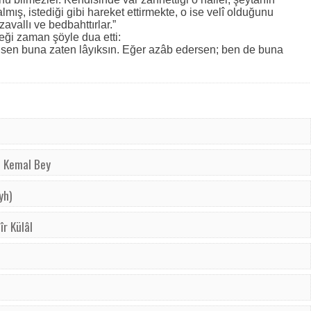
mış, istediği gibi hareket ettirmekte, o ise velî olduğunu
avallı ve bedbahttırlar.”
eği zaman şöyle dua etti:
; sen buna zaten lâyıksın. Eğer azâb edersen; ben de buna
ı Kemal Bey
yh)
îr Külâl
u