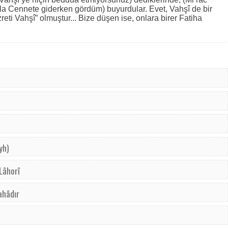
ola Cennete giderken gördüm) buyurdular. Evet, Vahşî de bir
ti Vahşî” olmuştur... Bize düşen ise, onlara birer Fatiha
yh)
 Lâhorî
ahâdır