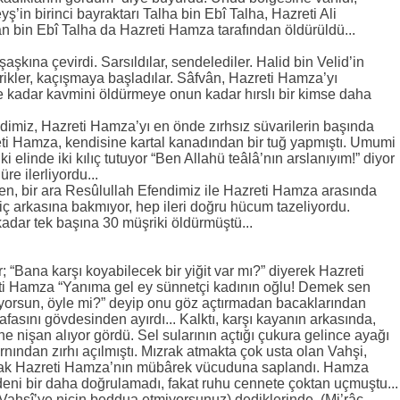
ş’in birinci bayraktarı Talha bin Ebî Talha, Hazreti Ali
an bin Ebî Talha da Hazreti Hamza tarafından öldürüldü...
aşkına çevirdi. Sarsıldılar, sendelediler. Halid bin Velid’in
rikler, kaçışmaya başladılar. Sâfvân, Hazreti Hamza’yı
 kadar kavmini öldürmeye onun kadar hırslı bir kimse daha
miz, Hazreti Hamza’yı en önde zırhsız süvarilerin başında
eti Hamza, kendisine kartal kanadından bir tuğ yapmıştı. Umumi
i elinde iki kılıç tutuyor “Ben Allahü teâlâ’nın arslanıyım!” diyor
e ilerliyordu...
ken, bir ara Resûlullah Efendimiz ile Hazreti Hamza arasında
ç arkasına bakmıyor, hep ileri doğru hücum tazeliyordu.
dar tek başına 30 müşriki öldürmüştü...
Bana karşı koyabilecek bir yiğit var mı?” diyerek Hazreti
 Hamza “Yanıma gel ey sünnetçi kadının oğlu! Demek sen
orsun, öyle mi?” deyip onu göz açtırmadan bacaklarından
afasını gövdesinden ayırdı... Kalktı, karşı kayanın arkasında,
ne nişan alıyor gördü. Sel sularının açtığı çukura gelince ayağı
karnından zırhı açılmıştı. Mızrak atmakta çok usta olan Vahşi,
 mızrak Hazreti Hamza’nın mübârek vücuduna saplandı. Hamza
deni bir daha doğrulamadı, fakat ruhu cennete çoktan uçmuştu...
Vahşî’ye niçin beddua etmiyorsunuz) dediklerinde, (Mi’râc