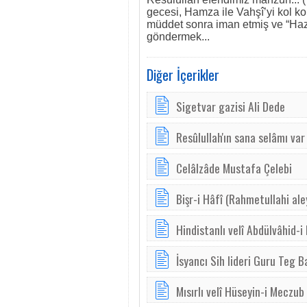
gecesi, Hamza ile Vahşî’yi kol k
müddet sonra iman etmiş ve “Hazre
göndermek...
Diğer İçerikler
Sigetvar gazisi Ali Dede
Resûlullah'ın sana selâmı var
Celâlzâde Mustafa Çelebi
Bişr-i Hâfî (Rahmetullahi ale
Hindistanlı velî Abdülvâhid-i
İsyancı Sih lideri Guru Teg B
Mısırlı velî Hüseyin-i Meczub