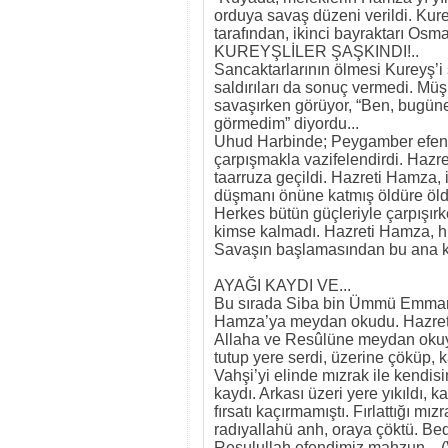
orduya savaş düzeni verildi. Kurey
tarafından, ikinci bayraktarı Osm
KUREYŞLİLER ŞAŞKINDI!..
Sancaktarlarının ölmesi Kureyş’i ş
saldırıları da sonuç vermedi. Müş
savaşırken görüyor, “Ben, bugüne
görmedim” diyordu...
Uhud Harbinde; Peygamber efendi
çarpışmakla vazifelendirdi. Hazr
taarruza geçildi. Hazreti Hamza, ik
düşmanı önüne katmış öldüre öldür
Herkes bütün güçleriyle çarpışır
kimse kalmadı. Hazreti Hamza, hi
Savaşın başlamasından bu ana ka
AYAĞI KAYDI VE...
Bu sırada Siba bin Ümmü Emmar; “
Hamza’ya meydan okudu. Hazreti
Allaha ve Resûlüne meydan okuy
tutup yere serdi, üzerine çöküp, k
Vahşi’yi elinde mızrak ile kendisi
kaydı. Arkası üzeri yere yıkıldı, 
fırsatı kaçırmamıştı. Fırlattığı
radıyallahü anh, oraya çöktü. Be
Resulullah efendimiz mahzun... (