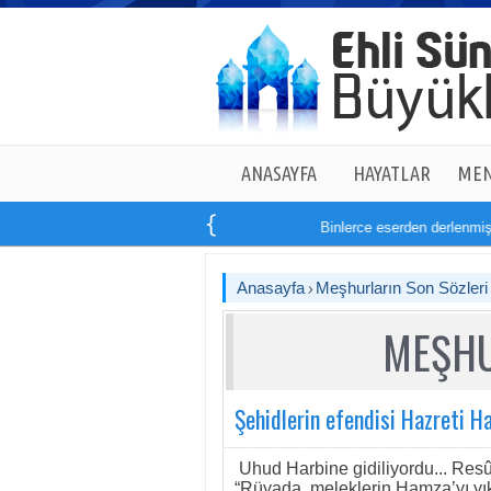
ANASAYFA
HAYATLAR
MEN
Binlerce eserden derlenmiş ta
Anasayfa
Meşhurların Son Sözleri
MEŞHU
Şehidlerin efendisi Hazreti 
Uhud Harbine gidiliyordu... Resû
“Rüyada, meleklerin Hamza’yı yık