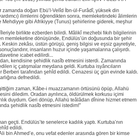
bir zamanda doğan Ebü’l-Velîd İbn-ül-Furâdî, yüksek din
(yardımcı) ilimlerini öğrendikten sonra, memleketindeki âlimlerin
ve Mehdiyye gibi Afrikiyye (Tunus) şehirlerine giderek, meşhur
leriyle birlikte ezberden bilirdi. Mâlikî mezhebi fıkıh bilgilerinin
linden memleketine dönüşünde, Endülüs’ün doğusunda bir şehir
. Keskin zekâsı, üstün görüşü, geniş bilgisi ve eşsiz gayretiyle,
nuçlandırır, insanların huzur içinde yaşamalarına çalışırdı.
davetine icabet edilirdi...
dan, kendisine şehidlik nasîb etmesini isterdi. Zamanında
 edilen iç çatışmalar meydana geldi. Kurtuba isyâncıların
ir Berberi tarafından şehîd edildi. Cenazesi üç gün evinde kaldı.
lığına defnedildi.
ittiğim zaman, Kâbe-i muazzamanın örtüsünü öpüp, Allahü
esini diledim. Oradan ayrılınca, öldürülmek korkusu içimi
nlık duydum. Geri dönüp, Allahü teâlâdan dînine hizmet etmem
nda şehidlik nasîb etmesini istedim!”
n geçti. Endülüs’te senelerce kadılık yaptı. Kurtuba’nın
ehîd edildi.
 bin Ahmed’e, onu vefat edenler arasında gören bir kimse