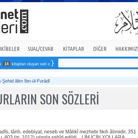
KÎBELER
SUAL/CEVAB
KİTAPLAR
DİĞER
HAKKIMIZ
kitaptan oluşan seti online sipariş verebilirsiniz
Şehid âlim İbn-ül-Furâdî
RLARIN SON SÖZLERİ
dîs, târih, edebiyat, neseb ve Mâlikî mezhebi fıkıh âlimidir. 351
u. 403 (m. 1012) yılında şehîd edildi... LİM İÇİN YOLLARA