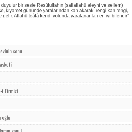
or duyulur bir sesle Resûlullahın (sallallahü aleyhi ve sellem)
se, kıyamet gününde yaralarından kan akarak, rengi kan rengi,
elir. Allahü teâlâ kendi yolunda yaralananları en iyi bilendir”
devînin sonu
Haskefî
-i Tirmizî
n oğlu
damın sonu!