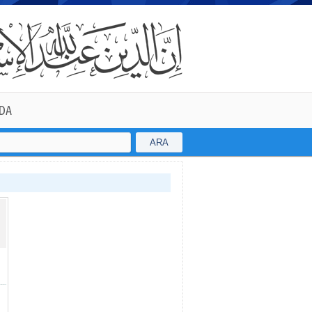
DA
ARA