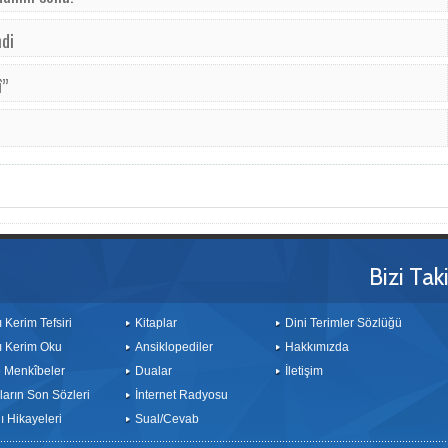
di
î”
Bizi Tak
ı Kerim Tefsiri
Kitaplar
Dini Terimler Sözlüğü
ı Kerim Oku
Ansiklopediler
Hakkımızda
le Menkîbeler
Dualar
İletişim
arın Son Sözleri
İnternet Radyosu
 Hikayeleri
Sual/Cevab