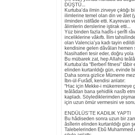
DÜŞTÜ...
Kurtuba’da ilmin zirveye çıktığı 
ilimlerine temel olan din ve âlet 
ilminden istifâde etti. Kayrevan 
âlimlerin derslerine iştirak etti...
Yüz binden fazla hadîs-i şerîfi râvî
inceliklerine vâkıftı. İlim tahsi
olan Valencia’ya kadı tayin edildi
kendisine gelen dâvâları hemen so
Nasihatleri tesir eder, doğru yola 
Bu mübarek zat, hep Allahü teâlâ
Kurtuba’da “Berberî fitnesi” tâbir
elinden kurtarıldığı gün, evinde b
Daha sonra gizlice Mümerre mezar
İbn-ül-Furâdî, kendisi anlatır:
“Hac için Mekke-i mükerremeye g
teâlâdan bana şehidlik nasîb etm
kapladı. Söylediklerimden pişma
için uzun ömür vermesini ve sonu
ENDÜLÜS’TE KADILIK YAPTI
Bu hâdiseden sonra uzun bir zama
âsîlerin elinden kurtarıldığı gün ş
Talebelerinden Ebû Muhammed Ali
şöyle anlattı: