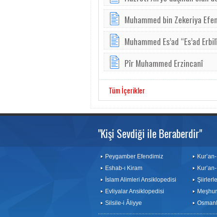
Muhammed bin Zekeriya Efen
Muhammed Es’ad “Es’ad Erbil
Pîr Muhammed Erzincanî
Tüm İçerikler
"Kişi Sevdiği ile Beraberdir"
Peygamber Efendimiz
Kur’an-
Eshab-ı Kiram
Kur’an-
İslam Alimleri Ansiklopedisi
Şiirler
Evliyalar Ansiklopedisi
Meşhurl
Silsile-i Âliyye
Osmanlı