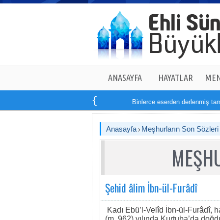
ANASAYFA
HAYATLAR
MEN
Binlerce eserden derlenmiş tam
14
Anasayfa
Meşhurların Son Sözleri
MEŞHU
Şehid âlim İbn-ül-Furâdî
Kadı Ebü’l-Velîd İbn-ül-Furâdî, ha
(m. 962) yılında Kurtuba’da doğd