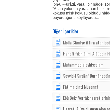
İbn-ül-Furâdî, yaralı bir hâlde, z
“Allah yolunda yaralanan bir kim
kokusu misk kokusu olduğu hâlde g
buyurduğunu söylüyordu...
Diğer İçerikler
Molla Câmî'ye iftira atan be
Hanefi fıkıh âlimi Alâüddin 
Muhammed aleyhisselam
Seyyid-i Sırdân” Burhâneddîn
Fâtıma binti Müsennâ
Ebû Bekr Verrâk hazretlerini
Hazreti Ali'ye düşman olan a