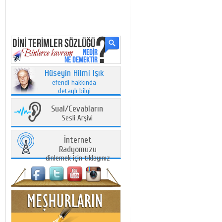
Hüseyin Hilmi Işık
efendi hakkında
detaylı bilgi
Sual/Cevabların
Sesli Arşivi
İnternet
Radyomuzu
dinlemek için tıklayınız