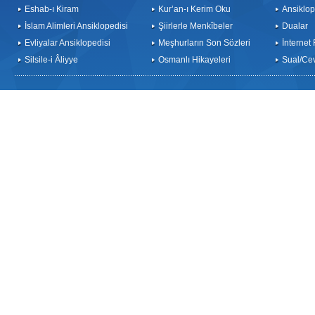
Eshab-ı Kiram
Kur’an-ı Kerim Oku
Ansiklop
İslam Alimleri Ansiklopedisi
Şiirlerle Menkîbeler
Dualar
Evliyalar Ansiklopedisi
Meşhurların Son Sözleri
İnternet
Silsile-i Âliyye
Osmanlı Hikayeleri
Sual/Ce