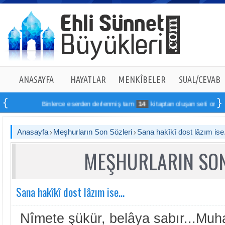
ANASAYFA
HAYATLAR
MENKÎBELER
SUAL/CEVAB
Binlerce eserden derlenmiş tam
14
kitaptan oluşan seti online sipar
Anasayfa
Meşhurların Son Sözleri
Sana hakîkî dost lâzım ise.
MEŞHURLARIN SON
Sana hakîkî dost lâzım ise...
Nîmete şükür, belâya sabır...Mu