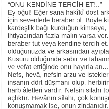
“ONU KENDİNE TERCİH ET!..”
Ey oğul! Eğer sana hakîkî dost ark
için sevenlerle beraber ol. Böyle 
kardeşlik bağı kurduğun kimseye
ihtiyacından fazla malın varsa ver
beraber tut veya kendine tercih et
olduğunuzda ve arkasından ayıpları
Kusuru olduğunda sabır ve tahamm
ve vefat ettiğinde onu hayırla an...
Nefs, hevâ, nefsin arzu ve istekle
insanın dört düşmanı olup, herbiri
harb âletleri vardır. Nefsin silahı 
açlıktır. Hevânın silahı, çok konu
konuşmamak ise, onun zindanıdır.