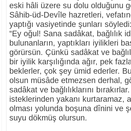
eski hâli üzere su dolu olduğunu gö
Sâhib-üd-Devîle hazretleri, vefat
yaptığı vasiyetinde şunları söyledi
“Ey oğul! Sana sadâkat, bağlılık i
bulunanların, yaptıkları iyilikleri b
görürsün. Çünkü sadâkat ve bağlılı
bir iyilik karşılığında ağır, pek faz
beklerler, çok şey ümid ederler. Bu
olsun müsâde etmezsen derhal, gös
sadâkat ve bağlılıklarını bırakırlar
isteklerinden yakanı kurtaramaz, a
olması yolunda boşuna dînini ve şe
suyu dökmüş olursun.