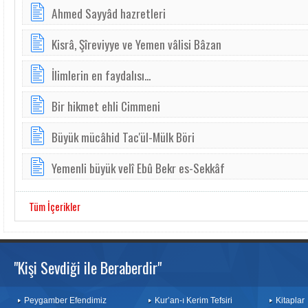
Ahmed Sayyâd hazretleri
Kisrâ, Şîreviyye ve Yemen vâlisi Bâzan
İlimlerin en faydalısı...
Bir hikmet ehli Cimmeni
Büyük mücâhid Tac'ül-Mülk Böri
Yemenli büyük velî Ebû Bekr es-Sekkâf
Tüm İçerikler
"Kişi Sevdiği ile Beraberdir"
Peygamber Efendimiz
Kur’an-ı Kerim Tefsiri
Kitaplar