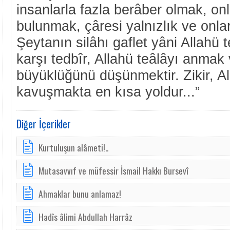
insanlarla fazla berâber olmak, on
bulunmak, çâresi yalnızlık ve onla
Şeytanın silâhı gaflet yâni Allahü
karşı tedbîr, Allahü teâlâyı anmak
büyüklüğünü düşünmektir. Zikir, Al
kavuşmakta en kısa yoldur...”
Diğer İçerikler
Kurtuluşun alâmeti!..
Mutasavvıf ve müfessir İsmail Hakkı Bursevî
Ahmaklar bunu anlamaz!
Hadîs âlimi Abdullah Harrâz