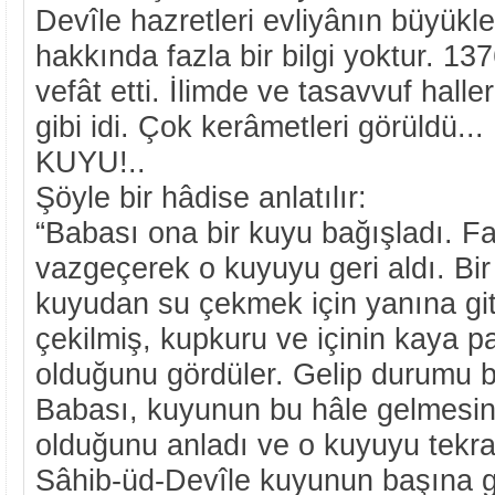
Devîle hazretleri evliyânın büyükle
hakkında fazla bir bilgi yoktur. 13
vefât etti. İlimde ve tasavvuf halle
gibi idi. Çok kerâmetleri görüld
KUYU!..
Şöyle bir hâdise anlatılır:
“Babası ona bir kuyu bağışladı. F
vazgeçerek o kuyuyu geri aldı. Bir
kuyudan su çekmek için yanına git
çekilmiş, kupkuru ve içinin kaya pa
olduğunu gördüler. Gelip durumu ba
Babası, kuyunun bu hâle gelmesin
olduğunu anladı ve o kuyuyu tekra
Sâhib-üd-Devîle kuyunun başına g