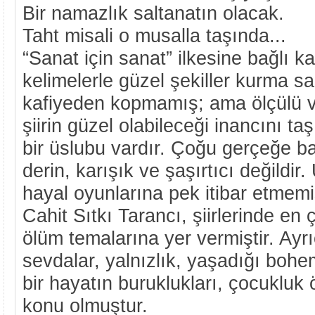
Bir namazlık saltanatın olacak.
Taht misali o musalla taşında...
“Sanat için sanat” ilkesine bağlı ka
kelimelerle güzel şekiller kurma sa
kafiyeden kopmamış; ama ölçülü ve
şiirin güzel olabileceği inancını ta
bir üslubu vardır. Çoğu gerçeğe ba
derin, karışık ve şaşırtıcı değildir
hayal oyunlarına pek itibar etmemi
Cahit Sıtkı Tarancı, şiirlerinde e
ölüm temalarına yer vermiştir. Ayr
sevdalar, yalnızlık, yaşadığı bohe
bir hayatın buruklukları, çocukluk ö
konu olmuştur.