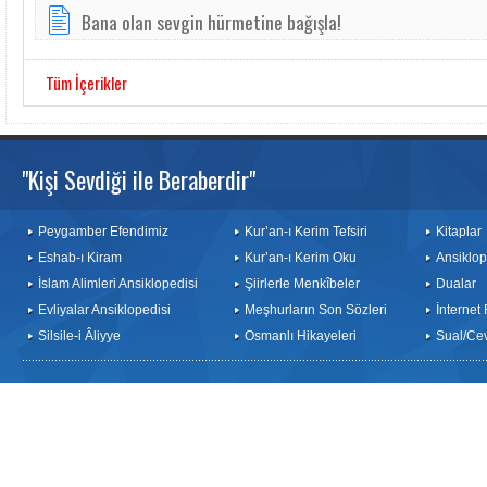
Bana olan sevgin hürmetine bağışla!
Tüm İçerikler
"Kişi Sevdiği ile Beraberdir"
Peygamber Efendimiz
Kur’an-ı Kerim Tefsiri
Kitaplar
Eshab-ı Kiram
Kur’an-ı Kerim Oku
Ansiklop
İslam Alimleri Ansiklopedisi
Şiirlerle Menkîbeler
Dualar
Evliyalar Ansiklopedisi
Meşhurların Son Sözleri
İnternet
Silsile-i Âliyye
Osmanlı Hikayeleri
Sual/Ce