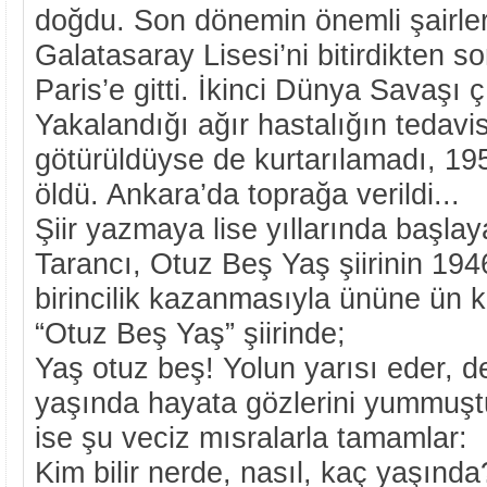
doğdu. Son dönemin önemli şairler
Galatasaray Lisesi’ni bitirdikten s
Paris’e gitti. İkinci Dünya Savaşı 
Yakalandığı ağır hastalığın tedavis
götürüldüyse de kurtarılamadı, 19
öldü. Ankara’da toprağa verildi...
Şiir yazmaya lise yıllarında başlay
Tarancı, Otuz Beş Yaş şiirinin 194
birincilik kazanmasıyla ününe ün ka
“Otuz Beş Yaş” şiirinde;
Yaş otuz beş! Yolun yarısı eder, 
yaşında hayata gözlerini yummuştu
ise şu veciz mısralarla tamamlar:
Kim bilir nerde, nasıl, kaç yaşınd