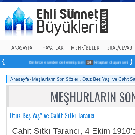
ANASAYFA
HAYATLAR
MENKÎBELER
SUAL/CEVAB
Binlerce eserden derlenmiş tam
14
kitaptan oluşan seti online si
Anasayfa
Meşhurların Son Sözleri
Otuz Beş Yaş” ve Cahit Sıt
MEŞHURLARIN SON
Otuz Beş Yaş” ve Cahit Sıtkı Tarancı
Cahit Sıtkı Tarancı, 4 Ekim 1910’