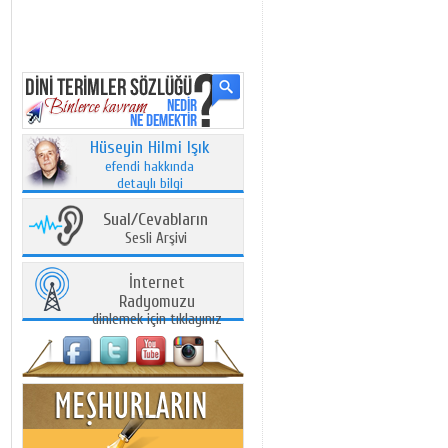
Hüseyin Hilmi Işık
efendi hakkında
detaylı bilgi
Sual/Cevabların
Sesli Arşivi
İnternet
Radyomuzu
dinlemek için tıklayınız