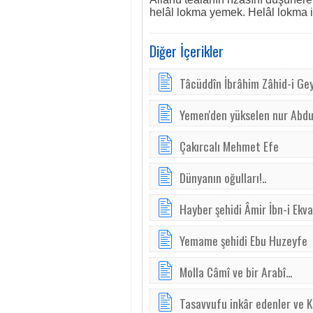
helâl lokma yemek. Helâl lokma ile
Diğer İçerikler
Tâcüddîn İbrâhim Zâhid-i Gey
Yemen'den yükselen nur Abdu
Çakırcalı Mehmet Efe
Dünyanın oğulları!..
Hayber şehidi Âmir İbn-i Ekva
Yemame şehidi Ebu Huzeyfe
Molla Câmî ve bir Arabî...
Tasavvufu inkâr edenler ve 