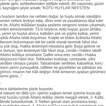
iyârete gelir, sohbetlerinden istifâde ederdi. Bir vaazında, güzel
ini, kaynağını şöyle anlattı: “KÖTÜ HUYLAR NEFSTEN
 huyların tamâmı ise nefsten doğar. İyi huylu olmak istediğini
emen nefsini tezkiye edip, dînin emir ve yasaklarına itâat eder
fiye ile, Allahü teâlâdan başka şeylerin sevgisini ondan çıkarmalı,
rden temizlemelidir. Tâ ki böylece, kötü huylar, güzel ahlâka
, yerini iyi huylar alınca, kalbden şek ve şüphe kalkıp, yerini
ve âşikâr Allaha ortak koşulmaz. Kalpte ve bütün âzâlarda Allahü
 benzeri bulunmayan tek bir varlık olarak tanımak hâsıl olur.
u yok olup, Hakka teslimiyet meydana gelir. Başa gelene ve
e dursun, tam teslimiyet hâli hâsıl olup, cenâb-ı Hakkın takdîr
ş, Allahü teâlâya ısmarlanır. Gaflet sona erer, cenâb-ı Hakka
düşüncesi hâsıl olur. Tefrikadan kurtulup, cemiyyete, yâni
berâber olmaya çalışılır. Tabiatındaki sertlikler, kabalıklar, kırıcı
arın yerini yumuşaklık, latîfeler ile güzellikler ve tatlılıklar alır.
irince, insanın her hâli değişir. Artık kimsenin ayıpları görülmez
erini görür...”
”
önce talebelerine şöyle buyurdu:
 isteyen bir tâlib için, işlerini sağlam temel üzerine kuracağı
gönül huzûru içinde Allahü teâlâyı zikirle meşgûl etmek, 2- Kalbi,
linde bulundurmak, 3- Nefsin günah olan arzularına karşı,
k muhâlefet etmek, 4- Allahü teâlâya tam kulluk edebilmek için