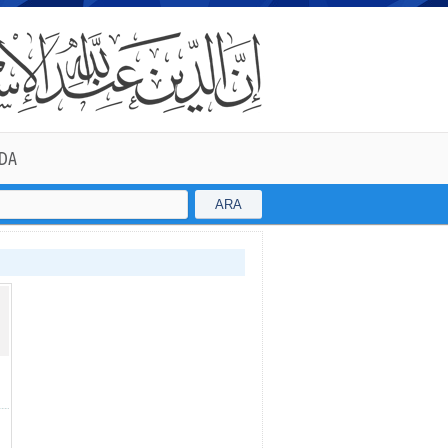
DA
ARA