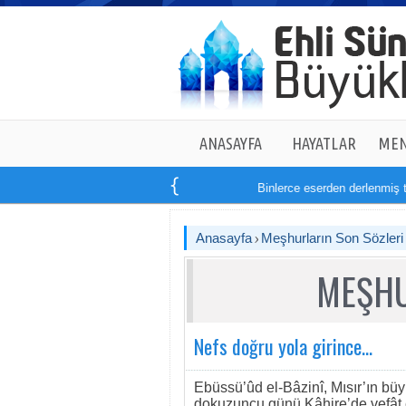
ANASAYFA
HAYATLAR
MEN
Binlerce eserden derlenmiş tam
Anasayfa
Meşhurların Son Sözleri
MEŞHU
Nefs doğru yola girince...
Ebüssü’ûd el-Bâzinî, Mısır’ın büy
dokuzuncu günü Kâhire’de vefât e