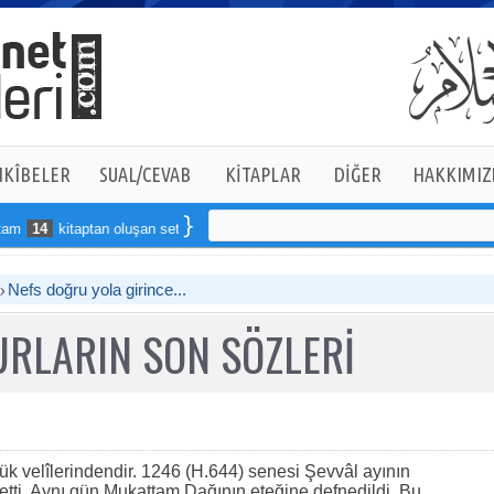
KÎBELER
SUAL/CEVAB
KİTAPLAR
DİĞER
HAKKIMIZ
14
kitaptan oluşan seti online sipariş verebilirsiniz
Nefs doğru yola girince...
RLARIN SON SÖZLERİ
ük velîlerindendir. 1246 (H.644) senesi Şevvâl ayının
tti. Aynı gün Mukattam Dağının eteğine defnedildi. Bu