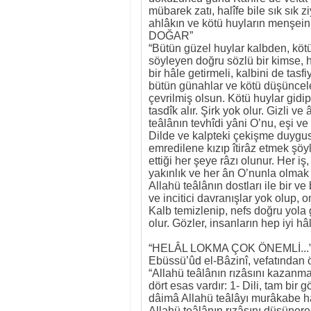
mübarek zatı, halîfe bile sık sık z
ahlâkın ve kötü huyların menşe
DOĞAR”
“Bütün güzel huylar kalbden, kötü
söyleyen doğru sözlü bir kimse, h
bir hâle getirmeli, kalbini de tas
bütün günahlar ve kötü düşüncele
çevrilmiş olsun. Kötü huylar gidip
tasdîk alır. Şirk yok olur. Gizli 
teâlânın tevhîdi yâni O’nu, eşi ve
Dilde ve kalpteki çekişme duygus
emredilene kızıp îtirâz etmek şöyl
ettiği her şeye râzı olunur. Her i
yakınlık ve her ân O’nunla olmak 
Allahü teâlânın dostları ile bir ve 
ve incitici davranışlar yok olup, onl
Kalb temizlenip, nefs doğru yola g
olur. Gözler, insanların hep iyi hâll
“HELÂL LOKMA ÇOK ÖNEMLİ...
Ebüssü’ûd el-Bâzinî, vefatından 
“Allahü teâlânın rızâsını kazanmak
dört esas vardır: 1- Dili, tam bir 
dâimâ Allahü teâlâyı murâkabe hâ
Allahü teâlânın rızâsını düşünere