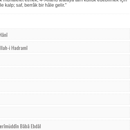
 kalp; saf, berrâk bir hâle gelir.”
lânî
llah-i Hadramî
Kerîmüddîn Bâbâ Ebdâl