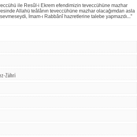
eveccühü ile Resûl-i Ekrem efendimizin teveccühüne mazhar
esinde Allahü teâlânın teveccühüne mazhar olacağımdan asla
 sevmeseydi, İmam-ı Rabbânî hazretlerine talebe yapmazdı...”
 ez-Zühri