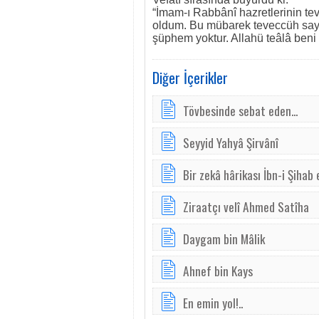
“İmam-ı Rabbânî hazretlerinin t
oldum. Bu mübarek teveccüh say
şüphem yoktur. Allahü teâlâ beni
Diğer İçerikler
Tövbesinde sebat eden...
Seyyid Yahyâ Şirvânî
Bir zekâ hârikası İbn-i Şihab
Ziraatçı velî Ahmed Satîha
Daygam bin Mâlik
Ahnef bin Kays
En emin yol!..