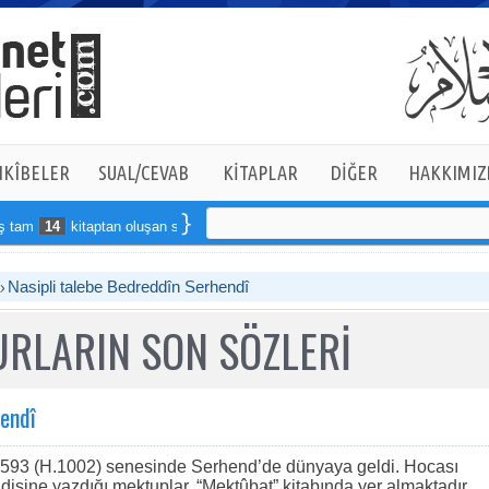
KÎBELER
SUAL/CEVAB
KİTAPLAR
DİĞER
HAKKIMIZ
m
14
kitaptan oluşan seti online sipariş verebilirsiniz
Nasipli talebe Bedreddîn Serhendî
RLARIN SON SÖZLERİ
hendî
1593 (H.1002) senesinde Serhend’de dünyaya geldi. Hocası
isine yazdığı mektuplar, “Mektûbat” kitabında yer almaktadır...