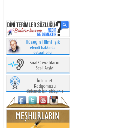
Hüseyin Hilmi Işık
efendi hakkında
detaylı bilgi
Sual/Cevabların
Sesli Arşivi
İnternet
Radyomuzu
dinlemek için tıklayınız