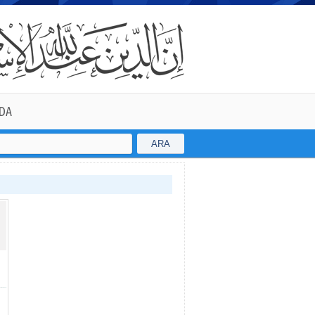
DA
ARA