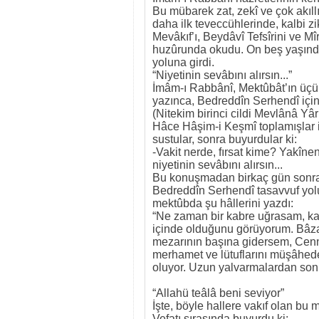
Bu mübarek zat, zekî ve çok akıll
daha ilk teveccühlerinde, kalbi 
Mevâkıf’ı, Beydâvî Tefsîrini ve M
huzûrunda okudu. On beş yaşında
yoluna girdi.
“Niyetinin sevâbını alırsın...”
İmâm-ı Rabbânî, Mektûbât’ın üçün
yazınca, Bedreddîn Serhendî içinde
(Nitekim birinci cildi Mevlânâ Y
Hâce Hâşim-i Keşmî toplamışlar idi
sustular, sonra buyurdular ki:
-Vakit nerde, fırsat kime? Yakîne
niyetinin sevâbını alırsın...
Bu konuşmadan birkaç gün sonra o
Bedreddîn Serhendî tasavvuf yolu
mektûbda şu hâllerini yazdı:
“Ne zaman bir kabre uğrasam, kabir
içinde olduğunu görüyorum. Bâza
mezarının başına gidersem, Cenne
merhamet ve lütuflarını müşâhede
oluyor. Uzun yalvarmalardan sonr
“Allahü teâlâ beni seviyor”
İşte, böyle hallere vakıf olan bu
Vefatı sırasında buyurdu ki: