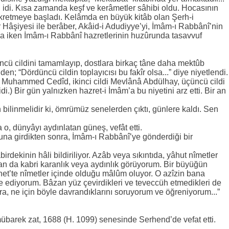
ı idi. Kısa zamanda keşf ve kerâmetler sâhibi oldu. Hocasının
zikretmeye başladı. Kelâmda en büyük kitâb olan Şerh-i
îr Hâşiyesi ile berâber, Akâid-i Adudiyye’yi, İmâm-ı Rabbânî’nin
 iken İmâm-ı Rabbânî hazretlerinin huzûrunda tasavvuf
cü cildini tamamlayıp, dostlara birkaç tâne daha mektûb
n; “Dördüncü cildin toplayıcısı bu fakîr olsa...” diye niyetlendi.
âr Muhammed Cedîd, ikinci cildi Mevlânâ Abdülhay, üçüncü cildi
.) Bir gün yalnızken hazret-i İmâm’a bu niyetini arz etti. Bir an
n bilinmelidir ki, ömrümüz senelerden çıktı, günlere kaldı. Sen
, dünyâyı aydınlatan güneş, vefât etti.
na girdikten sonra, İmâm-ı Rabbânî’ye gönderdiği bir
dekinin hâli bildiriliyor. Azâb veya sıkıntıda, yâhut nîmetler
n da kabri karanlık veya aydınlık görüyorum. Bir büyüğün
t’te nîmetler içinde olduğu mâlûm oluyor. O azîzin bana
 ediyorum. Bâzan yüz çevirdikleri ve teveccüh etmedikleri de
a, ne için böyle davrandıklarını soruyorum ve öğreniyorum...”
 mübarek zat, 1688 (H. 1099) senesinde Serhend’de vefat etti.