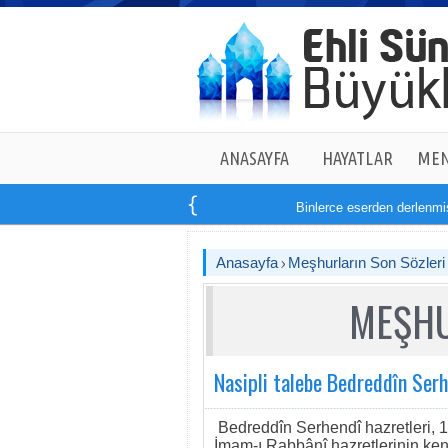
ANASAYFA
HAYATLAR
MEN
Binlerce eserden derlenmiş ta
Anasayfa
Meşhurların Son Sözleri
MEŞHU
Nasipli talebe Bedreddîn Ser
Bedreddîn Serhendî hazretleri, 
İmam-ı Rabbânî hazretlerinin kend