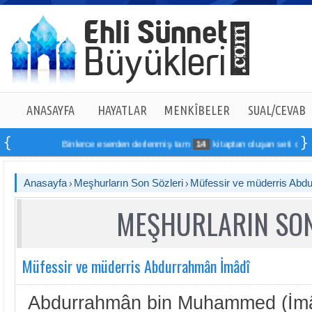
ANASAYFA
HAYATLAR
MENKÎBELER
SUAL/CEVAB
Binlerce eserden derlenmiş tam
14
kitaptan oluşan seti online si
Anasayfa
Meşhurların Son Sözleri
Müfessir ve müderris Abd
MEŞHURLARIN SON
Müfessir ve müderris Abdurrahmân İmâdî
Abdurrahmân bin Muhammed (İmâ