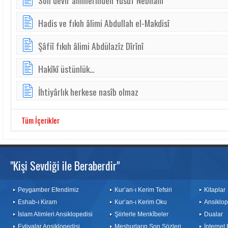
Son devir âlimlerinden Yûsuf Nebhânî
Hadis ve fıkıh âlimi Abdullah el-Makdisî
Şâfiî fıkıh âlimi Abdülazîz Dîrînî
Hakîkî üstünlük...
İhtiyârlık herkese nasîb olmaz
Tüm İçerikler
"Kişi Sevdiği ile Beraberdir"
Peygamber Efendimiz
Kur’an-ı Kerim Tefsiri
Kitaplar
Eshab-ı Kiram
Kur’an-ı Kerim Oku
Ansiklop
İslam Alimleri Ansiklopedisi
Şiirlerle Menkîbeler
Dualar
Evliyalar Ansiklopedisi
Meşhurların Son Sözleri
İnternet