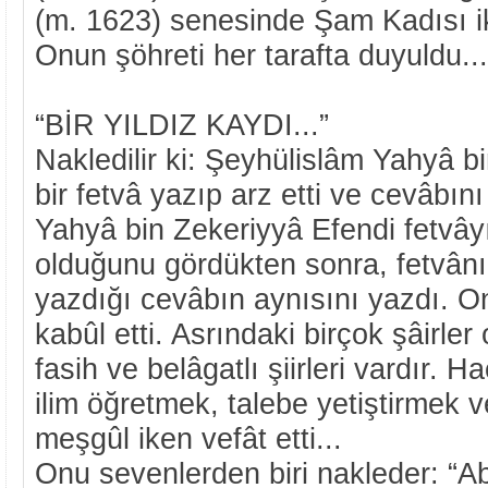
(m. 1623) senesinde Şam Kadısı ik
Onun şöhreti her tarafta duyuldu...
“BİR YILDIZ KAYDI...”
Nakledilir ki: Şeyhülislâm Yahyâ b
bir fetvâ yazıp arz etti ve cevâbın
Yahyâ bin Zekeriyyâ Efendi fetvâyı
olduğunu gördükten sonra, fetvân
yazdığı cevâbın aynısını yazdı. O
kabûl etti. Asrındaki birçok şâirler
fasih ve belâgatlı şiirleri vardır
ilim öğretmek, talebe yetiştirmek 
meşgûl iken vefât etti...
Onu sevenlerden biri nakleder: “