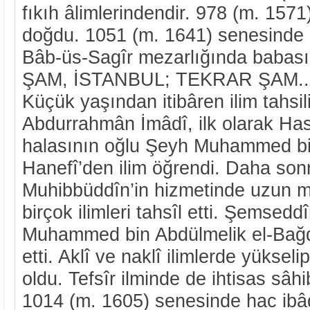
fıkıh âlimlerindendir. 978 (m. 15
doğdu. 1051 (m. 1641) senesinde Ş
Bâb-üs-Sagîr mezarlığında babasın
ŞAM, İSTANBUL; TEKRAR ŞAM..
Küçük yaşından itibâren ilim tahsi
Abdurrahmân İmâdî, ilk olarak Has
halasının oğlu Şeyh Muhammed bi
Hanefî’den ilim öğrendi. Daha son
Muhibbüddîn’in hizmetinde uzun m
birçok ilimleri tahsîl etti. Şemsed
Muhammed bin Abdülmelik el-Bağdâ
etti. Aklî ve naklî ilimlerde yükse
oldu. Tefsîr ilminde de ihtisas sâhib
1014 (m. 1605) senesinde hac ibâd