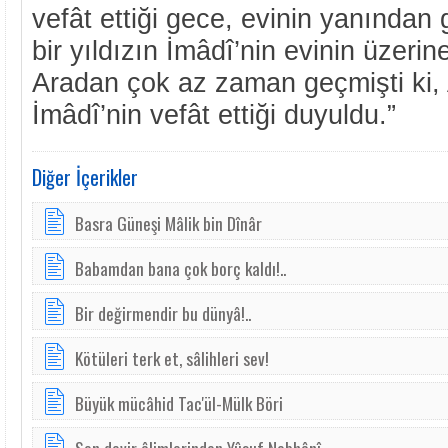
vefât ettiği gece, evinin yanında
bir yıldızın İmâdî’nin evinin üzer
Aradan çok az zaman geçmişti ki
İmâdî’nin vefât ettiği duyuldu.”
Diğer İçerikler
Basra Güneşi Mâlik bin Dînâr
Ba­bam­dan ba­na ­çok borç kal­dı!..
Bir değirmendir bu dünyâ!..
Kötüleri terk et, sâlihleri sev!
Büyük mücâhid Tac'ül-Mülk Böri