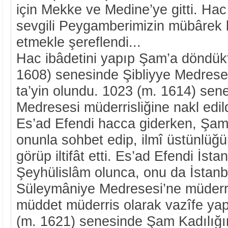
için Mekke ve Medine’ye gitti. Hac 
sevgili Peygamberimizin mübârek k
etmekle şereflendi...
Hac ibâdetini yapıp Şam’a döndük
1608) senesinde Şibliyye Medreses
ta’yin olundu. 1023 (m. 1614) se
Medresesi müderrisliğine nakl edil
Es’ad Efendi hacca giderken, Şam
onunla sohbet edip, ilmî üstünlüğün
görüp iltifât etti. Es’ad Efendi İst
Şeyhülislâm olunca, onu da İstanbul
Süleymâniye Medresesi’ne müderris 
müddet müderris olarak vazîfe yap
(m. 1621) senesinde Şam Kadılığın