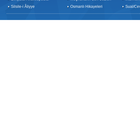
Silsile-i Âliyye
Osmanlı Hikayeleri
Sual/Ce