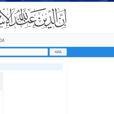
DA
ARA