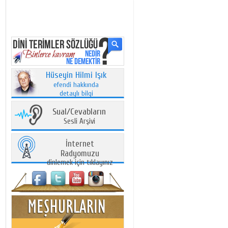
Hüseyin Hilmi Işık
efendi hakkında
detaylı bilgi
Sual/Cevabların
Sesli Arşivi
İnternet
Radyomuzu
dinlemek için tıklayınız