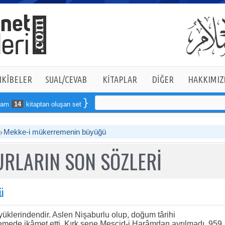
KÎBELER
SUAL/CEVAB
KİTAPLAR
DİĞER
HAKKIMIZ
14
kitaptan oluşan seti online sipariş verebilirsiniz
Mekke-i mükerremenin büyüğü
RLARIN SON SÖZLERİ
ü
üklerindendir. Aslen Nişaburlu olup, doğum târihi
emede ikâmet etti. Kırk sene Mescid-i Harâmdan ayrılmadı. 959