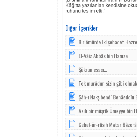
Kâğıtta yazılanları kendisine oku
ruhunu teslim etti.”
Diğer İçerikler
Bir ömürde iki şehadet Hazre
El-Vâiz Abbâs bin Hamza
Şükrün esası...
Tek murâdım sizin gibi olmak
Şâh-ı Nakşibend" Behâeddîn 
Azılı bir müşrik Ümeyye bin 
Cebel-ür-râsih Matar Bâzerâ