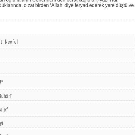
duklarında, o zat birden ‘Allah’ diye feryad ederek yere düştü ve
ti Nevfel
!”
Buhârî
Halef
yî