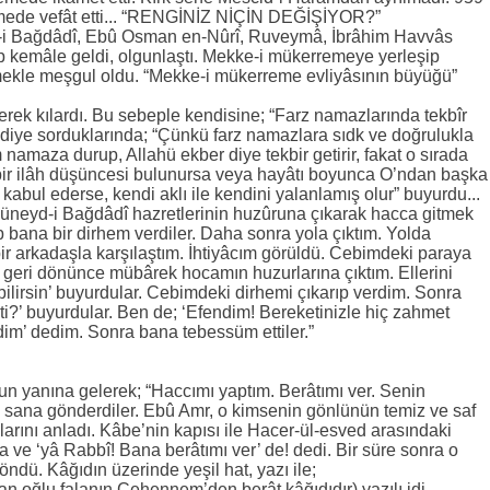
mede vefât etti... “RENGİNİZ NİÇİN DEĞİŞİYOR?”
-i Bağdâdî, Ebû Osman en-Nûrî, Ruveymâ, İbrâhim Havvâs
ip kemâle geldi, olgunlaştı. Mekke-i mükerremeye yerleşip
tmekle meşgul oldu. “Mekke-i mükerreme evliyâsının büyüğü”
rek kılardı. Bu sebeple kendisine; “Farz namazlarında tekbîr
” diye sorduklarında; “Çünkü farz namazlara sıdk ve doğrulukla
maza durup, Allahü ekber diye tekbir getirir, fakat o sırada
bir ilâh düşüncesi bulunursa veya hayâtı boyunca O’ndan başka
kabul ederse, kendi aklı ile kendini yalanlamış olur” buyurdu...
Cüneyd-i Bağdâdî hazretlerinin huzûruna çıkarak hacca gitmek
 bana bir dirhem verdiler. Daha sonra yola çıktım. Yolda
ir arkadaşla karşılaştım. İhtiyâcım görüldü. Cebimdeki paraya
 geri dönünce mübârek hocamın huzurlarına çıktım. Ellerini
ilirsin’ buyurdular. Cebimdeki dirhemi çıkarıp verdim. Sonra
ti?’ buyurdular. Ben de; ‘Efendim! Bereketinizle hiç zahmet
im’ dedim. Sonra bana tebessüm ettiler.”
n yanına gelerek; “Haccımı yaptım. Berâtımı ver. Senin
n sana gönderdiler. Ebû Amr, o kimsenin gönlünün temiz ve saf
arını anladı. Kâbe’nin kapısı ile Hacer-ül-esved arasındaki
a ve ‘yâ Rabbî! Bana berâtımı ver’ de! dedi. Bir süre sonra o
döndü. Kâğıdın üzerinde yeşil hat, yazı ile;
an oğlu falanın Cehennem’den berât kâğıdıdır) yazılı idi.