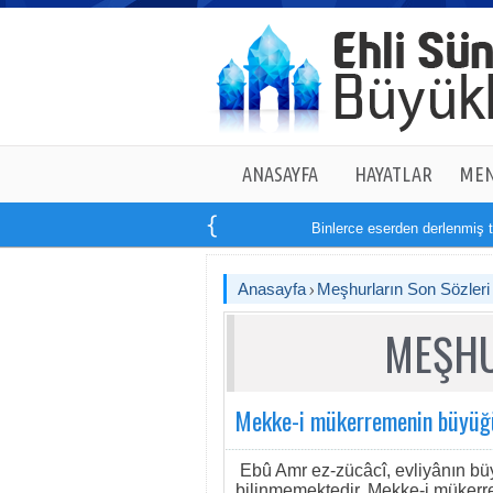
ANASAYFA
HAYATLAR
MEN
Binlerce eserden derlenmiş tam
Anasayfa
Meşhurların Son Sözleri
MEŞHU
Mekke-i mükerremenin büyüğ
Ebû Amr ez-zücâcî, evliyânın büy
bilinmemektedir. Mekke-i mükerr