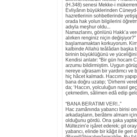
(H.348) senesi Mekke-i mükerre
Evliyânın büyüklerinden Cüneyd
hazretlerinin sohbetlerinde yetiş
orada hak yolun bilgilerini öğre
adıyla meşhur oldu...
Namazlarını, gönlünü Hakk’a vere
alırken renginiz niçin değişiyor?
başlamamaktan korkuyorum. Kim na
kalbinde Allahü teâlâdan başka 
birinin büyüklüğünü ve yüceliğini 
Kendisi anlatır: “Bir gün hocam 
arzumu bildirmiştim. Uygun görüp
nereye uğrasam bir yardımcı ve b
hiç hâcet kalmadı. Haccımı yapıp
bana doğru uzatıp; ‘Dirhemi vereb
da; ‘Haccın, yolculuğun nasıl geç
çekmedim, sâlimen edâ edip geld
“BANA BERATIMI VER!..”
Hac zamânında yabancı birisi onu
arkadaşların, berâtımı almam içi
olduğunu gördü. Ona şaka yaptıkl
Mültezim’e işâret ederek; git oray
yabancı, elinde bir kâğıt ile geri 
(Bismillâhirrahmânirrahîm. Bu fal