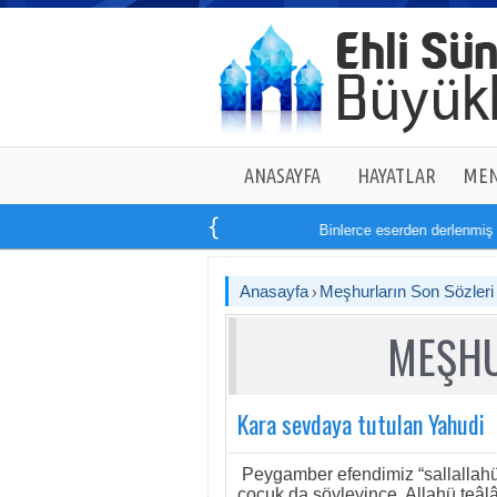
ANASAYFA
HAYATLAR
MEN
Binlerce eserden derlenmiş tam
Anasayfa
Meşhurların Son Sözleri
MEŞHU
Kara sevdaya tutulan Yahudi
Peygamber efendimiz “sallallahü
çocuk da söyleyince, Allahü teâ