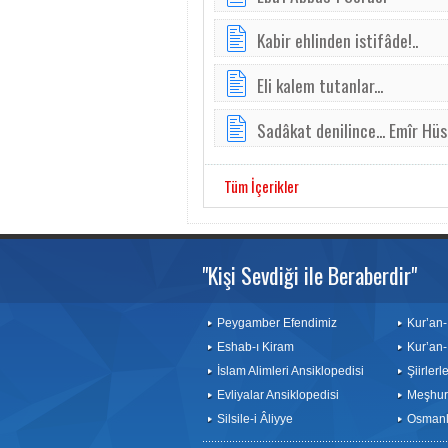
Kabir ehlinden istifâde!..
Eli kalem tutanlar...
Sadâkat denilince... Emîr Hüs
Tüm İçerikler
"Kişi Sevdiği ile Beraberdir"
Peygamber Efendimiz
Kur’an-
Eshab-ı Kiram
Kur’an-
İslam Alimleri Ansiklopedisi
Şiirler
Evliyalar Ansiklopedisi
Meşhurl
Silsile-i Âliyye
Osmanlı