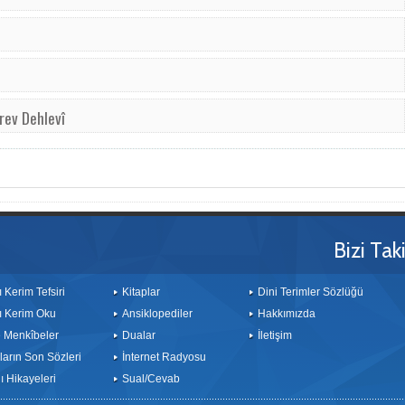
rev Dehlevî
Bizi Tak
ı Kerim Tefsiri
Kitaplar
Dini Terimler Sözlüğü
ı Kerim Oku
Ansiklopediler
Hakkımızda
le Menkîbeler
Dualar
İletişim
arın Son Sözleri
İnternet Radyosu
 Hikayeleri
Sual/Cevab