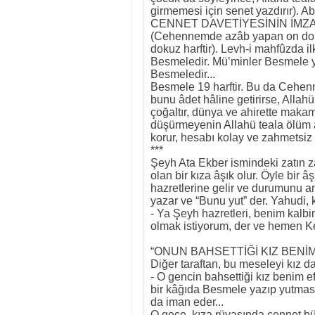
girmemesi için senet yazdırır). A
CENNET DAVETİYESİNİN İMZAS
(Cehennemde azâb yapan on dok
dokuz harftir). Levh-i mahfûzda i
Besmeledir. Mü’minler Besmele ya
Besmeledir...
Besmele 19 harftir. Bu da Cehenn
bunu âdet hâline getirirse, Allah
çoğaltır, dünya ve ahirette makam
düşürmeyenin Allahü teala ölüm acıs
korur, hesabı kolay ve zahmetsiz 
***
Şeyh Ata Ekber ismindeki zatın 
olan bir kıza âşık olur. Öyle bir 
hazretlerine gelir ve durumunu an
yazar ve “Bunu yut” der. Yahudi, 
- Ya Şeyh hazretleri, benim kalb
olmak istiyorum, der ve hemen Kel
“ONUN BAHSETTİĞİ KIZ BENİM!
Diğer taraftan, bu meseleyi kız d
- O gencin bahsettiği kız benim e
bir kâğıda Besmele yazıp yutması
da iman eder...
O gece, kıza rüyasında cennet büt