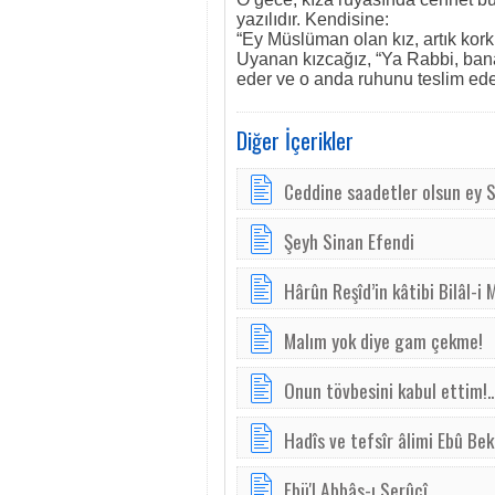
yazılıdır. Kendisine:
“Ey Müslüman olan kız, artık kork
Uyanan kızcağız, “Ya Rabbi, bana
eder ve o anda ruhunu teslim eder
Diğer İçerikler
Ceddine saadetler olsun ey Sa
Şeyh Sinan Efendi
Hârûn Reşîd’in kâtibi Bilâl-i M
Malım yok diye gam çekme!
Onun tövbesini kabul ettim!..
Hadîs ve tefsîr âlimi Ebû Bek
Ebü'l Abbâs-ı Serûcî