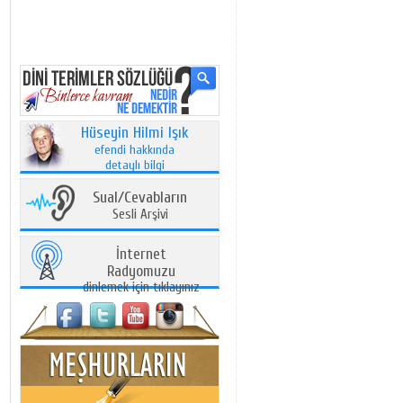
Hüseyin Hilmi Işık
efendi hakkında
detaylı bilgi
Sual/Cevabların
Sesli Arşivi
İnternet
Radyomuzu
dinlemek için tıklayınız