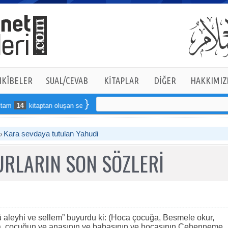
KÎBELER
SUAL/CEVAB
KİTAPLAR
DİĞER
HAKKIMIZ
14
kitaptan oluşan seti online sipariş verebilirsiniz
Kara sevdaya tutulan Yahudi
RLARIN SON SÖZLERİ
 aleyhi ve sellem” buyurdu ki: (Hoca çocuğa, Besmele okur,
lâ, çocuğun ve anasının ve babasının ve hocasının Cehenneme