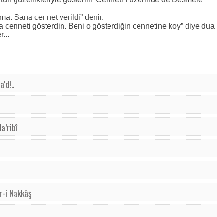
ma. Sana cennet verildi” denir.
 cenneti gösterdin. Beni o gösterdiğin cennetine koy” diye dua
...
'd!..
a’ribî
r-i Nakkâş