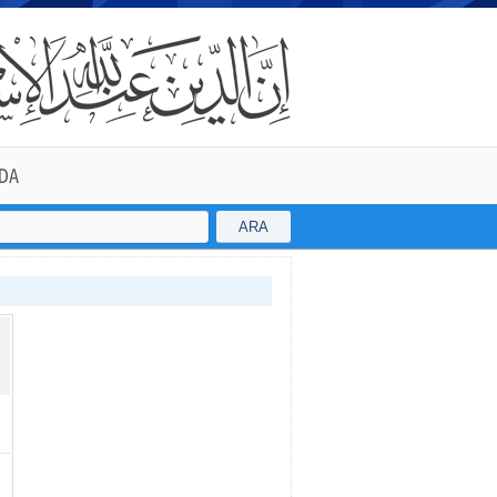
DA
ARA