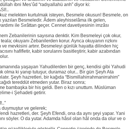
bdüllah ibni Mes’ûd “radıyallahü anh” diyor ki:
I!..
uz melekten kurtulmak isteyen, Besmele okusun! Besmele, on
lk yazılan Besmeledir. Âdem aleyhisselâma ilk gelen,
rdımı ile Sırâttan geçer. Cennet davetiyesinin imzâsı
em Zebanilerinin sayısına denktir. Kim Besmeleyi çok okur,
ü teala; okuyanı Zebanilerden korur. Ayrıca okuyanın rızkını
 ve mevkisini artırır. Besmeleyi günlük hayatta dilinden hiç
ını hafifletir, kabir sorularını basitleştirir, kabir azabından
olur.
zamanında yaşayan Yahudilerden bir genç, kendisi gibi Yahudi
âşık olma ki yanıp tutuşur, duramaz olur... Bir gün Şeyh Ata
latır. Şeyh hazretleri, bir kağıda “Bismillahirrahmanirrahim”
kağıdı tereddüt etmeden yutar. Biraz sonra;
ime bambaşka bir his geldi. Ben o kızı unuttum. Müslüman
ime-i Şehadeti getirir.
..”
a duymuştur ve gelerek;
fendi hazretleri, der. Şeyh Efendi, ona da aynı şeyi yapar. Yani
nı söyler. O da yutar. Adamda hâsıl olan hâl onda da olur ve o
ün güzellikleriyle gösterilir. Cennetin üzerinde de Besmele