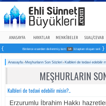
ANASAYFA
HAYATLAR
MENKÎBELER
SUAL/CEVAB
Binlerce eserden derlenmiş tam
14
kitaptan oluşan seti online sip
Anasayfa
Meşhurların Son Sözleri
Kalbleri de tedavi edebilir m
MEŞHURLARIN SON
Kalbleri de tedavi edebilir misin?..
Erzurumlu İbrahim Hakkı hazretler