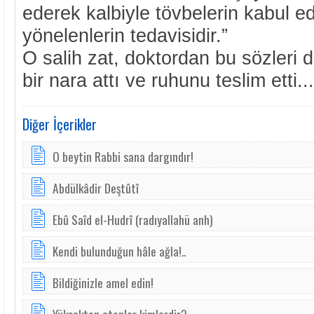
ederek kalbiyle tövbelerin kabul edi
yönelenlerin tedavisidir.”
O salih zat, doktordan bu sözleri 
bir nara attı ve ruhunu teslim etti...
Diğer İçerikler
O beytin Rabbi sana dargındır!
Abdülkâdir Deştûtî
Ebû Saîd el-Hudrî (radıyallahü anh)
Kendi bulunduğun hâle ağla!..
Bildiğinizle amel edin!