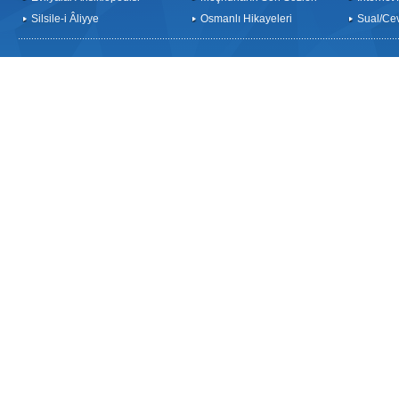
Silsile-i Âliyye
Osmanlı Hikayeleri
Sual/Ce