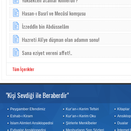
Yüksekten atanlar kimlerdir?
Hasan-ı Basrî ve Mecûsî komşusu
İzzeddîn bin Abdüsselâm
Hazreti Ali'ye düşman olan adamın sonu!
Sana eziyet vereni affet!..
Tüm İçerikler
"Kişi Sevdiği ile Beraberdir"
Peygamber Efendimiz
Kur’an-ı Kerim Tefsiri
Kitaplar
Eshab-ı Kiram
Kur’an-ı Kerim Oku
Ansiklop
İslam Alimleri Ansiklopedisi
Şiirlerle Menkîbeler
Dualar
Evliyalar Ansiklopedisi
Meşhurların Son Sözleri
İnternet