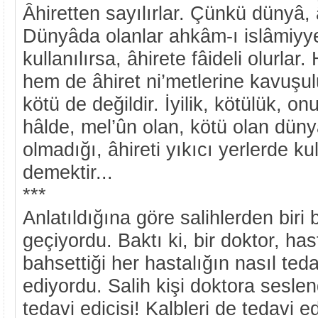
Âhiretten sayılırlar. Çünkü dünyâ, âh
Dünyâda olanlar ahkâm-ı islâmiy
kullanılırsa, âhirete fâideli olurla
hem de âhiret ni’metlerine kavuşulur
kötü de değildir. İyilik, kötülük, o
hâlde, mel’ûn olan, kötü olan düny
olmadığı, âhireti yıkıcı yerlerde ku
demektir...
***
Anlatıldığına göre salihlerden biri
geçiyordu. Baktı ki, bir doktor, has
bahsettiği her hastalığın nasıl tedav
ediyordu. Salih kişi doktora seslen
tedavi edicisi! Kalbleri de tedavi e