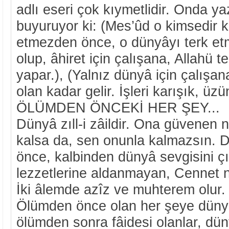
adlı eseri çok kıymetlidir. Onda yaz
buyuruyor ki: (Mes’ûd o kimsedir k
etmezden önce, o dünyâyı terk etmi
olup, âhiret için çalışana, Allahü 
yapar.), (Yalnız dünyâ için çalışan
olan kadar gelir. İşleri karışık, üz
ÖLÜMDEN ÖNCEKİ HER ŞEY...
Dünyâ zıll-i zâildir. Ona güvenen 
kalsa da, sen onunla kalmazsın.
önce, kalbinden dünyâ sevgisini ç
lezzetlerine aldanmayan, Cennet n
İki âlemde azîz ve muhterem olur
Ölümden önce olan her şeye dünyâ
ölümden sonra fâidesi olanlar, dü