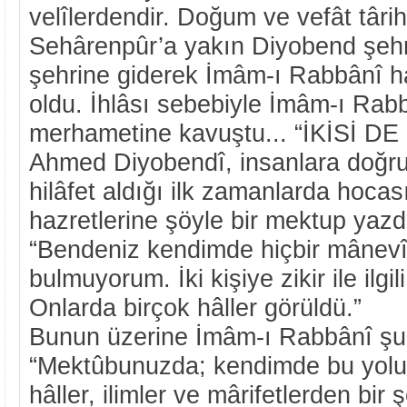
velîlerdendir. Doğum ve vefât târihle
Sehârenpûr’a yakın Diyobend şeh
şehrine giderek İmâm-ı Rabbânî ha
oldu. İhlâsı sebebiyle İmâm-ı Rabbâ
merhametine kavuştu... “İKİSİ D
Ahmed Diyobendî, insanlara doğru
hilâfet aldığı ilk zamanlarda hoca
hazretlerine şöyle bir mektup yazd
“Bendeniz kendimde hiçbir mânevî
bulmuyorum. İki kişiye zikir ile ilgil
Onlarda birçok hâller görüldü.”
Bunun üzerine İmâm-ı Rabbânî şu
“Mektûbunuzda; kendimde bu yolun
hâller, ilimler ve mârifetlerden bi