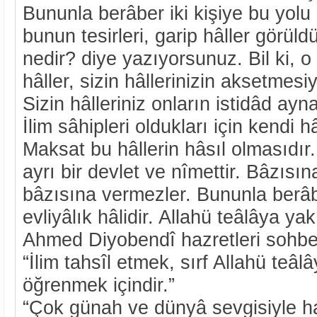
Bununla berâber iki kişiye bu yolu
bunun tesirleri, garip hâller görül
nedir? diye yazıyorsunuz. Bil ki, o 
hâller, sizin hâllerinizin aksetmes
Sizin hâlleriniz onların istidâd ay
İlim sâhipleri oldukları için kendi hâl
Maksat bu hâllerin hâsıl olmasıdır.
ayrı bir devlet ve nîmettir. Bâzısına
bâzısına vermezler. Bununla berâbe
evliyâlık hâlidir. Allahü teâlâya yak
Ahmed Diyobendî hazretleri sohbe
“İlim tahsîl etmek, sırf Allahü teâl
öğrenmek içindir.”
“Çok günah ve dünyâ sevgisiyle has