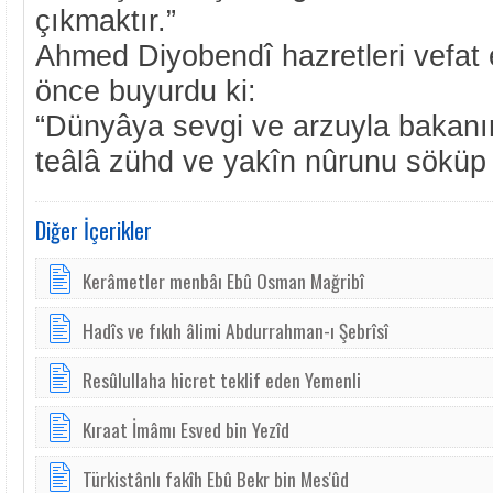
çıkmaktır.”
Ahmed Diyobendî hazretleri vefat
önce buyurdu ki:
“Dünyâya sevgi ve arzuyla bakanın
teâlâ zühd ve yakîn nûrunu söküp 
Diğer İçerikler
Kerâmetler menbâı Ebû Osman Mağribî
Hadîs ve fıkıh âlimi Abdurrahman-ı Şebrîsî
Resûlullaha hicret teklif eden Yemenli
Kıraat İmâmı Esved bin Yezîd
Türkistânlı fakîh Ebû Bekr bin Mes'ûd