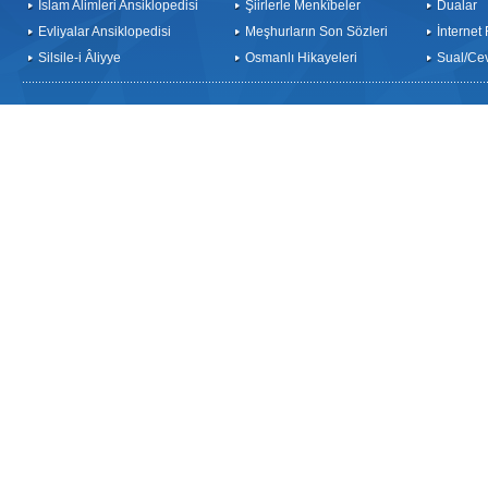
İslam Alimleri Ansiklopedisi
Şiirlerle Menkîbeler
Dualar
Evliyalar Ansiklopedisi
Meşhurların Son Sözleri
İnternet
Silsile-i Âliyye
Osmanlı Hikayeleri
Sual/Ce