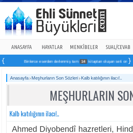
ANASAYFA
HAYATLAR
MENKÎBELER
SUAL/CEVAB
Binlerce eserden derlenmiş tam
14
kitaptan oluşan seti online sipa
Anasayfa
Meşhurların Son Sözleri
Kalb katılığının ilacı!..
MEŞHURLARIN SON
Kalb katılığının ilacı!..
Ahmed Diyobendî hazretleri, Hindi