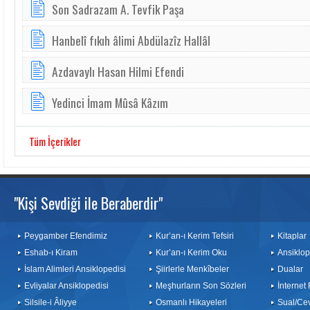
Son Sadrazam A. Tevfik Paşa
Hanbelî fıkıh âlimi Abdülazîz Hallâl
Azdavaylı Hasan Hilmi Efendi
Yedinci İmam Mûsâ Kâzım
Tüm İçerikler
"Kişi Sevdiği ile Beraberdir"
Peygamber Efendimiz
Kur’an-ı Kerim Tefsiri
Kitaplar
Eshab-ı Kiram
Kur’an-ı Kerim Oku
Ansiklop
İslam Alimleri Ansiklopedisi
Şiirlerle Menkîbeler
Dualar
Evliyalar Ansiklopedisi
Meşhurların Son Sözleri
İnternet
Silsile-i Âliyye
Osmanlı Hikayeleri
Sual/Ce