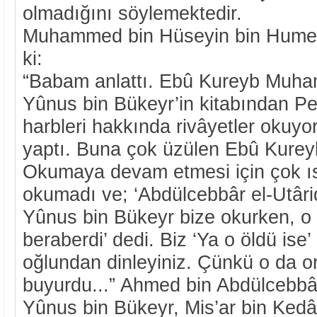
olmadığını söylemektedir.
Muhammed bin Hüseyin bin Humeyd
ki:
“Babam anlattı. Ebû Kureyb Muham
Yûnus bin Bükeyr’in kitabından P
harbleri hakkında rivâyetler okuyor
yaptı. Buna çok üzülen Ebû Kureyb 
Okumaya devam etmesi için çok ısr
okumadı ve; ‘Abdülcebbâr el-Utâri
Yûnus bin Bükeyr bize okurken, o 
beraberdi’ dedi. Biz ‘Ya o öldü ise
oğlundan dinleyiniz. Çünkü o da o
buyurdu...” Ahmed bin Abdülcebb
Yûnus bin Bükeyr, Mis’ar bin Kedâ