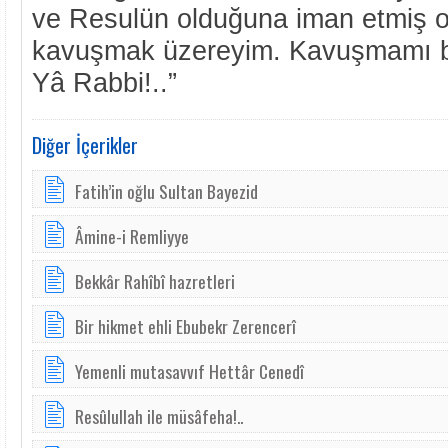
ve Resulün olduğuna iman etmiş 
kavuşmak üzereyim. Kavuşmamı bö
Yâ Rabbi!..”
Diğer İçerikler
Fatih’in oğlu Sultan Bayezid
Âmine-i Remliyye
Bekkâr Rahîbî hazretleri
Bir hikmet ehli Ebubekr Zerencerî
Yemenli mutasavvıf Hettâr Cenedî
Resûlullah ile müsâfeha!..