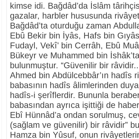
kimse idi. Bağdâd’da İslâm târihçis
gazalar, harbler hususunda rivâye
Bağdâd’ta oturduğu zaman Abdullah
Ebû Bekir bin İyâs, Hafs bin Gıy
Fudayl, Vekî’ bin Cerrâh, Ebû Muâ
Bükeyr ve Muhammed bin İshâk’tan
bulunmuştur. “Güvenilir bir râvidir..
Ahmed bin Abdülcebbâr’ın hadîs rivâ
babasının hadîs âlimlerinden duyar
hadîs-i şerîflerdir. Bununla beraber
babasından ayrıca işittiği de haber
Ebî Hünnâd’a ondan sorulmuş, ce
(sağlam ve güvenilir) bir râvidir” 
Hamza bin Yûsuf, onun rivâyetleri