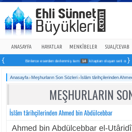
ANASAYFA
HAYATLAR
MENKÎBELER
SUAL/CEVAB
Binlerce eserden derlenmiş tam
14
kitaptan oluşan seti online sipa
Anasayfa
Meşhurların Son Sözleri
İslâm târihçilerinden Ahme
MEŞHURLARIN SON
İslâm târihçilerinden Ahmed bin Abdülcebbar
Ahmed bin Abdülcebbar el-Utâridî, f