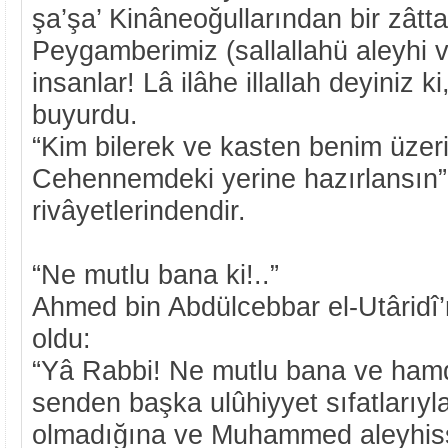
şa’şa’ Kinâneoğullarından bir zâtta
Peygamberimiz (sallallahü aleyhi v
insanlar! Lâ ilâhe illallah deyiniz ki
buyurdu.
“Kim bilerek ve kasten benim üzer
Cehennemdeki yerine hazırlansın” 
rivâyetlerindendir.
“Ne mutlu bana ki!..”
Ahmed bin Abdülcebbar el-Utâridî’n
oldu:
“Yâ Rabbi! Ne mutlu bana ve hamd
senden başka ulûhiyyet sıfatlarıyla
olmadığına ve Muhammed aleyhiss