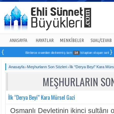
ANASAYFA
HAYATLAR
MENKÎBELER
SUAL/CEVAB
Binlerce eserden derlenmiş tam
14
kitaptan oluşan seti online s
Anasayfa
Meşhurların Son Sözleri
İlk “Derya Beyi” Kara Mürs
MEŞHURLARIN SON
İlk “Derya Beyi” Kara Mürsel Gazi
Osmanlı Devletinin ikinci sultânı 