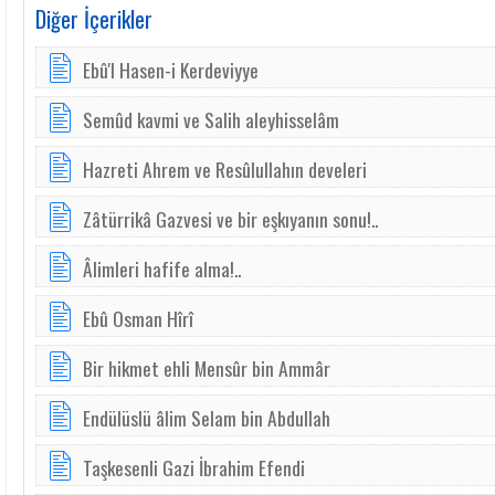
Diğer İçerikler
Ebû'l Hasen-i Kerdeviyye
Semûd kavmi ve Salih aleyhisselâm
Hazreti Ahrem ve Resûlullahın develeri
Zâtürrikâ Gazvesi ve bir eşkıyanın sonu!..
Âlimleri hafife alma!..
Ebû Osman Hîrî
Bir hikmet ehli Mensûr bin Ammâr
Endülüslü âlim Selam bin Abdullah
Taşkesenli Gazi İbrahim Efendi