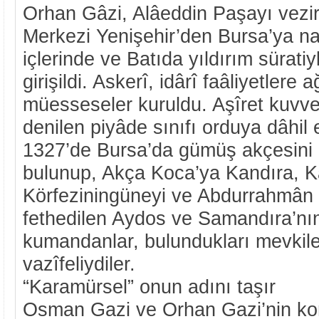
Orhan Gâzi, Alâeddin Paşayı vezir 
Merkezi Yenişehir’den Bursa’ya na
içlerinde ve Batıda yıldırım süratiy
girişildi. Askerî, idârî faâliyetlere ağ
müesseseler kuruldu. Aşîret kuvvet
denilen piyâde sınıfı orduya dâhil 
1327’de Bursa’da gümüş akçesini b
bulunup, Akça Koca’ya Kandıra, Ka
Körfeziningüneyi ve Abdurrahmân 
fethedilen Aydos ve Samandıra’nın 
kumandanlar, bulundukları mevkiler
vazîfeliydiler.
“Karamürsel” onun adını taşır
Osman Gazi ve Orhan Gazi’nin ko