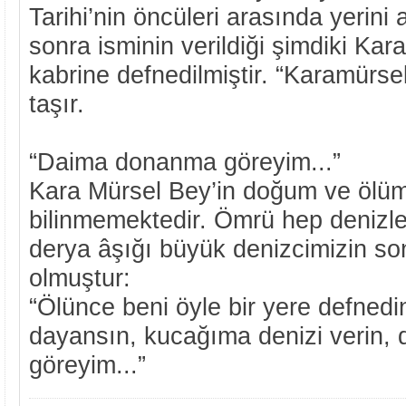
Tarihi’nin öncüleri arasında yerin
sonra isminin verildiği şimdiki Kar
kabrine defnedilmiştir. “Karamürsel
taşır.
“Daima donanma göreyim...”
Kara Mürsel Bey’in doğum ve ölüm 
bilinmemektedir. Ömrü hep denizle
derya âşığı büyük denizcimizin son
olmuştur:
“Ölünce beni öyle bir yere defnedin
dayansın, kucağıma denizi verin
göreyim...”