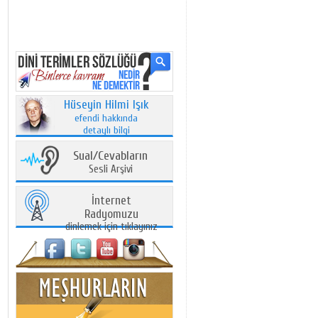
Hüseyin Hilmi Işık
efendi hakkında
detaylı bilgi
Sual/Cevabların
Sesli Arşivi
İnternet
Radyomuzu
dinlemek için tıklayınız