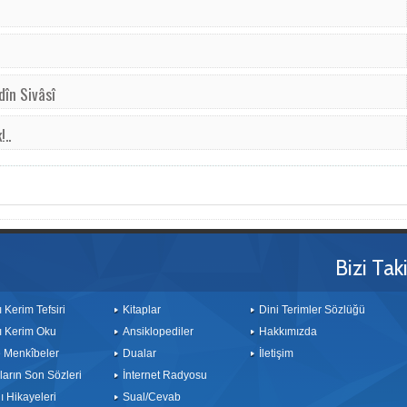
în Sivâsî
..
Bizi Tak
ı Kerim Tefsiri
Kitaplar
Dini Terimler Sözlüğü
ı Kerim Oku
Ansiklopediler
Hakkımızda
le Menkîbeler
Dualar
İletişim
arın Son Sözleri
İnternet Radyosu
 Hikayeleri
Sual/Cevab