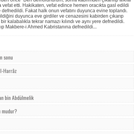
efat etti. Hakikaten, vefat edince hemen oracıkta gasl edildi
 defnedildi. Fakat halk onun vefatını duyunca evine toplandı.
ldiğini duyunca eve girdiler ve cenazesini kabirden çıkarıp
ir kalabalıkla tekrar namazı kılındı ve aynı yere defnedildi.
lıp Makbere-i Ahmed Kabristanına defnedildi...
ın sonu
el-Harrâz
an bin Abdülmelik
u mudur?