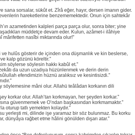
 sana sorsalar, sükût et. Zîrâ eğer, hayır, dersen imanın gider.
sevenlerin hareketlerine benzememektedir. Onun için sahtekâr
llah’ın azametinden kalpleri parça parça olur, sonra biter; yine
 yaşadıkları müddetçe devam eder. Kulun, azâmet-i ilâhiye
î mârifetten nasîbi miktarında olur!”
gi ve hulûs gösterir de içinden ona düşmanlık ve kin beslerse,
 ve kalp gözünü köreltir.”
kim söylerse söylesin hakkı kabûl et.”
ın zekâtı da uzun uzadıya hüzünlenmek ve derin derin
ûlullah efendimizin hüznü aralıksız ve kesintisizdi.”
nıdır.”
y söylemesine mâni olur. Allahü teâlâdan korkanın dili
ey korkar olur. Allah’tan korkmayan, her şeyden korkar.”
kasına güvenmemek ve O’ndan başkasından korkmamaktır.”
rla oturup tatlı yemekten kolaydır.”
su yerleşti mi, dilinde işe yaramaz bir söz bulunmaz. Bu korku
r, dünyâya rağbet etme hâlini gönülden dışarı atar.”
meden önce “Ben defnolunurum, sonra kabrimden çıkarılıp tekrar