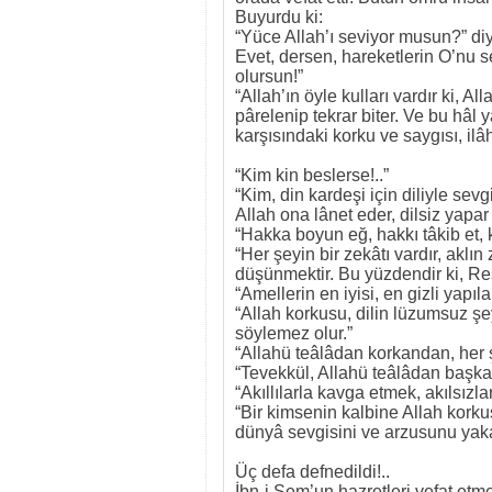
Buyurdu ki:
“Yüce Allah’ı seviyor musun?” diye
Evet, dersen, hareketlerin O’nu 
olursun!”
“Allah’ın öyle kulları vardır ki, A
pârelenip tekrar biter. Ve bu hâl
karşısındaki korku ve saygısı, ilâh
“Kim kin beslerse!..”
“Kim, din kardeşi için diliyle sev
Allah ona lânet eder, dilsiz yapar
“Hakka boyun eğ, hakkı tâkib et, 
“Her şeyin bir zekâtı vardır, akl
düşünmektir. Bu yüzdendir ki, Res
“Amellerin en iyisi, en gizli yapıla
“Allah korkusu, dilin lüzumsuz şe
söylemez olur.”
“Allahü teâlâdan korkandan, her ş
“Tevekkül, Allahü teâlâdan baş
“Akıllılarla kavga etmek, akılsızla
“Bir kimsenin kalbine Allah korku
dünyâ sevgisini ve arzusunu yaka
Üç defa defnedildi!..
İbn-i Sem’un hazretleri vefat et