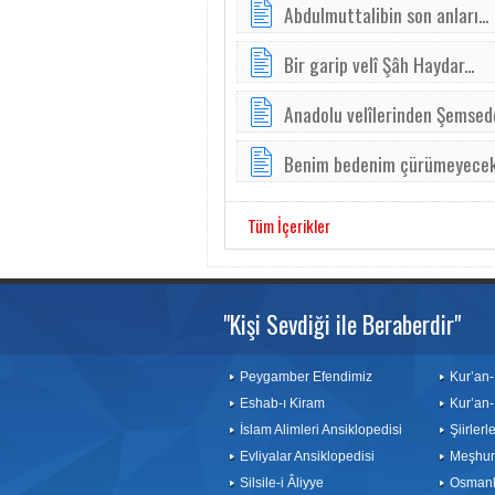
Abdulmuttalibin son anları...
Bir garip velî Şâh Haydar...
Anadolu velîlerinden Şemsedd
Benim bedenim çürümeyecek!
Tüm İçerikler
"Kişi Sevdiği ile Beraberdir"
Peygamber Efendimiz
Kur’an-
Eshab-ı Kiram
Kur’an-
İslam Alimleri Ansiklopedisi
Şiirler
Evliyalar Ansiklopedisi
Meşhurl
Silsile-i Âliyye
Osmanlı