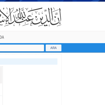
DA
ARA