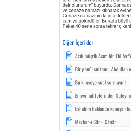
defnolunurum” buyurdu. Sonra da v
ve cenaze namazı kılınarak evine
Cenaze namazının kılınıp defnedi
camiye götürdüler. Burada büyük b
Fakat 40 sene sonra tekrar çıkarı
Diğer İçerikler
Azılı müşrik Âsım bin Ebî Avf'
Bir gönül sultanı... Abdullah 
Bu kimseye sual sormayın!
Emevi halifelerinden Süleym
Eshabım hakkında konuşan b
Mazhar-ı Cân-ı Cânân