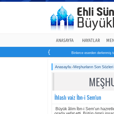
ANASAYFA
HAYATLAR
MEN
Binlerce eserden derlenmiş tam
Anasayfa
Meşhurların Son Sözleri
MEŞHU
İhlaslı vaiz İbn-i Sem’un
Büyük âlim İbn-i Sem’un hazretl
orada vefat etti. Bütün ömrü insa