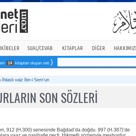
KÎBELER
SUAL/CEVAB
KİTAPLAR
DİĞER
HAKKIMIZ
14
kitaptan oluşan seti online sipariş verebilirsiniz
İhlaslı vaiz İbn-i Sem’un
RLARIN SON SÖZLERİ
eri, 912 (H.300) senesinde Bağdad’da doğdu. 997 (H.387)’de
nlara vaaz ve nasihatle geçti. Hikmetli sözleriyle meşhurdur.