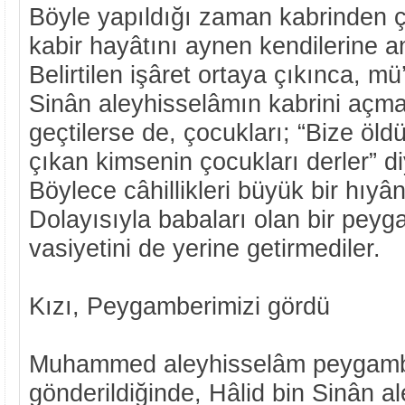
Böyle yapıldığı zaman kabrinden çı
kabir hayâtını aynen kendilerine an
Belirtilen işâret ortaya çıkınca, mü
Sinân aleyhisselâmın kabrini açm
geçtilerse de, çocukları; “Bize öl
çıkan kimsenin çocukları derler” di
Böylece câhillikleri büyük bir hıyâ
Dolayısıyla babaları olan bir pey
vasiyetini de yerine getirmediler.
Kızı, Peygamberimizi gördü
Muhammed aleyhisselâm peygamb
gönderildiğinde, Hâlid bin Sinân a