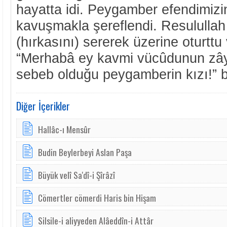
hayatta idi. Peygamber efendimiz
kavuşmakla şereflendi. Resulullah 
(hırkasını) sererek üzerine oturttu 
“Merhabâ ey kavmi vücûdunun zây
sebeb olduğu peygamberin kızı!” 
Diğer İçerikler
Hallâc-ı Mensûr
Budin Beylerbeyi Aslan Paşa
Büyük velî Sa'dî-i Şîrâzî
Cömertler cömerdi Haris bin Hişam
Silsile-i aliyyeden Alâeddîn-i Attâr