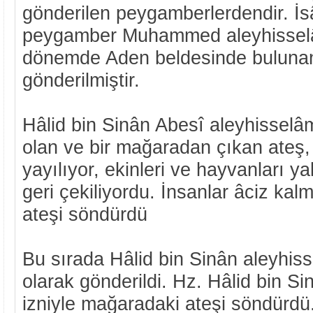
gönderilen peygamberlerdendir. İs
peygamber Muhammed aleyhissel
dönemde Aden beldesinde buluna
gönderilmiştir.
Hâlid bin Sinân Abesî aleyhisselâ
olan ve bir mağaradan çıkan ateş
yayılıyor, ekinleri ve hayvanları ya
geri çekiliyordu. İnsanlar âciz kal
ateşi söndürdü
Bu sırada Hâlid bin Sinân aleyhi
olarak gönderildi. Hz. Hâlid bin Si
izniyle mağaradaki ateşi söndürd