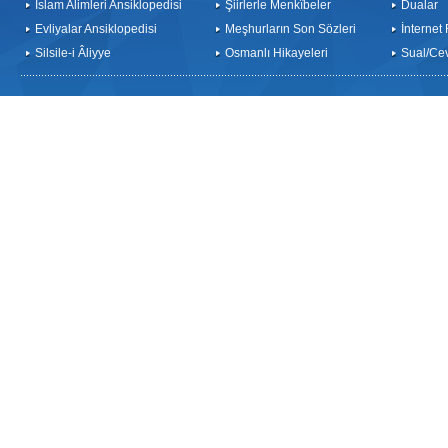
İslam Alimleri Ansiklopedisi
Şiirlerle Menkîbeler
Dualar
Evliyalar Ansiklopedisi
Meşhurların Son Sözleri
İnternet
Silsile-i Âliyye
Osmanlı Hikayeleri
Sual/Ce