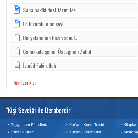
Sana hakîkî dost lâzım ise...
En lüzumlu olan şey!.
Bir yalancının hazin sonu!..
Çanakkale şehidi Üsteğmen Zahid
İsmâil Fakîrullah
Tüm İçerikler
"Kişi Sevdiği ile Beraberdir"
Peygamber Efendimiz
Kur’an-ı Kerim Tefsiri
Kitaplar
Eshab-ı Kiram
Kur’an-ı Kerim Oku
Ansiklop