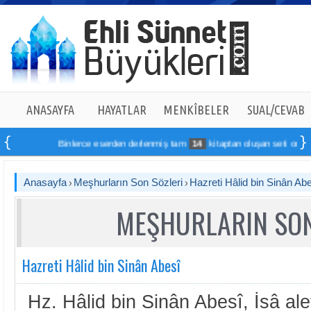
ANASAYFA
HAYATLAR
MENKÎBELER
SUAL/CEVAB
Binlerce eserden derlenmiş tam
14
kitaptan oluşan seti online sipa
Anasayfa
Meşhurların Son Sözleri
Hazreti Hâlid bin Sinân Ab
MEŞHURLARIN SON
Hazreti Hâlid bin Sinân Abesî
Hz. Hâlid bin Sinân Abesî, İsâ a