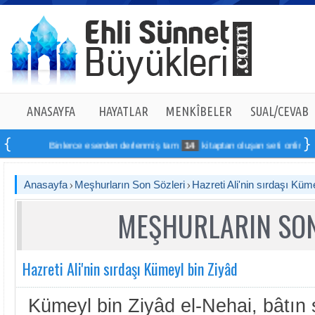
ANASAYFA
HAYATLAR
MENKÎBELER
SUAL/CEVAB
Binlerce eserden derlenmiş tam
14
kitaptan oluşan seti online sipariş
Anasayfa
Meşhurların Son Sözleri
Hazreti Ali'nin sırdaşı Küm
MEŞHURLARIN SON
Hazreti Ali'nin sırdaşı Kümeyl bin Ziyâd
Kümeyl bin Ziyâd el-Nehai, bâtın s