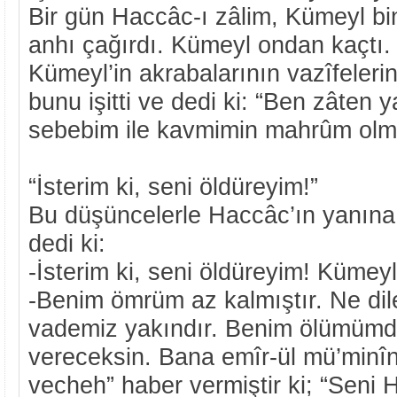
Bir gün Haccâc-ı zâlim, Kümeyl bi
anhı çağırdı. Kümeyl ondan kaçtı.
Kümeyl’in akrabalarının vazîfeleri
bunu işitti ve dedi ki: “Ben zâten
sebebim ile kavmimin mahrûm olması
“İsterim ki, seni öldüreyim!”
Bu düşüncelerle Haccâc’ın yanına
dedi ki:
-İsterim ki, seni öldüreyim! Kümey
-Benim ömrüm az kalmıştır. Ne dil
vademiz yakındır. Benim ölümüm
vereceksin. Bana emîr-ül mü’minîn
vecheh” haber vermiştir ki; “Seni