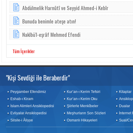
Abdülmelik Harnûtî ve Seyyid Ahmed-i Kebîr
Bunuda benimle ateşe atın!
Nakîbü'l-eşrâf Mehmed Efendi
Tüm İçerikler
"Kişi Sevdiği ile Beraberdir"
Peygamber Efendimiz
Kur’an-ı Kerim Tefsiri
Kitaplar
Eshab-ı Kiram
Kur’an-ı Kerim Oku
Ansiklop
İslam Alimleri Ansiklopedisi
Şiirlerle Menkîbeler
Dualar
Evliyalar Ansiklopedisi
Meşhurların Son Sözleri
İnternet
Silsile-i Âliyye
Osmanlı Hikayeleri
Sual/Ce