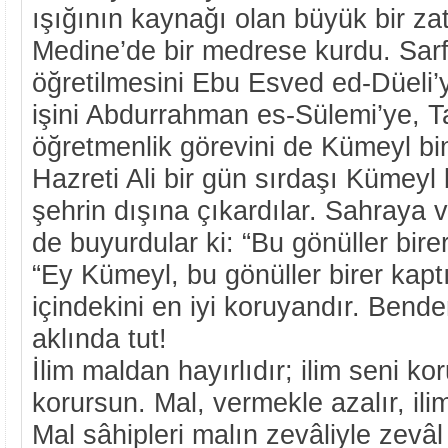
ışığının kaynağı olan büyük bir zatt
Medine’de bir medrese kurdu. Sar
öğretilmesini Ebu Esved ed-Düeli’
işini Abdurrahman es-Sülemi’ye, T
öğretmenlik görevini de Kümeyl bin
Hazreti Ali bir gün sırdaşı Kümeyl b
şehrin dışına çıkardılar. Sahraya v
de buyurdular ki: “Bu gönüller birer
“Ey Kümeyl, bu gönüller birer kaptı
içindekini en iyi koruyandır. Ben
aklında tut!
İlim maldan hayırlıdır; ilim seni ko
korursun. Mal, vermekle azalır, ili
Mal sâhipleri malın zevâliyle zevâl