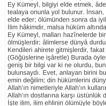
Ey Kümeyl, bilgiyi elde etmek, âdet
tealaya onunla yol bulunur. İnsan,
elde eder; ölümünden sonra da iyilik
İlim hâkimdir, malsa hüküm altında
Ey Kümeyl, malları hazînelerde biri
ölmüşlerdir; âlimlerse dünyâ durdu
Kendileri ahirete gitmişlerdir, faka
(Göğüslerine işâretle) Burada öyle
geniş bir bilgi var ki ne olurdu, bu
bulunsaydı. Evet, anlayan birini b
emin değilim; din hükümlerini dünyâ
Allah’ın nimetleriyle Allah’ın kulların
Allah’ın dostlarına karşı üstünlük d
İşte ilim, ilim ehlinin ölümüyle böyl