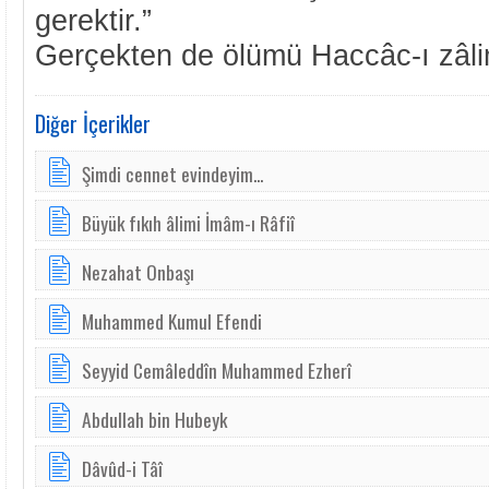
gerektir.”
Gerçekten de ölümü Haccâc-ı zâlimi
Diğer İçerikler
Şim­di cen­net e­vin­de­yim...
Büyük fıkıh âlimi İmâm-ı Râfiî
Nezahat Onbaşı
Muhammed Kumul Efendi
Seyyid Cemâleddîn Muhammed Ezherî
Abdullah bin Hubeyk
Dâvûd-i Tâî