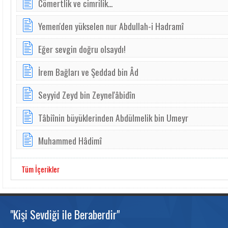
Cömertlik ve cimrilik...
Yemen'den yükselen nur Abdullah-i Hadramî
Eğer sevgin doğru olsaydı!
İrem Bağları ve Şeddad bin Âd
Seyyid Zeyd bin Zeynel'âbidîn
Tâbiînin büyüklerinden Abdülmelik bin Umeyr
Muhammed Hâdimî
Tüm İçerikler
"Kişi Sevdiği ile Beraberdir"