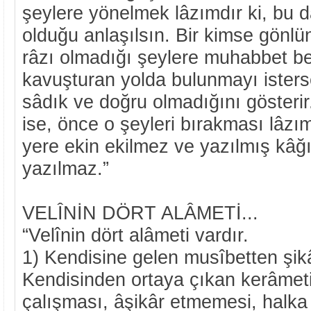
şeylere yönelmek lâzımdır ki, bu 
olduğu anlaşılsın. Bir kimse gönlü
râzı olmadığı şeylere muhabbet be
kavuşturan yolda bulunmayı isters
sâdık ve doğru olmadığını gösteri
ise, önce o şeyleri bırakması lâzı
yere ekin ekilmez ve yazılmış kâğı
yazılmaz.”
VELÎNİN DÖRT ALÂMETİ...
“Velînin dört alâmeti vardır.
1) Kendisine gelen musîbetten şik
Kendisinden ortaya çıkan kerâmet
çalışması, âşikâr etmemesi, halk