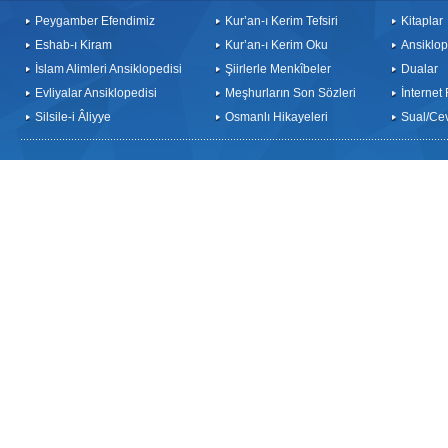
Peygamber Efendimiz
Kur’an-ı Kerim Tefsiri
Kitaplar
Eshab-ı Kiram
Kur’an-ı Kerim Oku
Ansiklop
İslam Alimleri Ansiklopedisi
Şiirlerle Menkîbeler
Dualar
Evliyalar Ansiklopedisi
Meşhurların Son Sözleri
İnternet
Silsile-i Âliyye
Osmanlı Hikayeleri
Sual/Ce