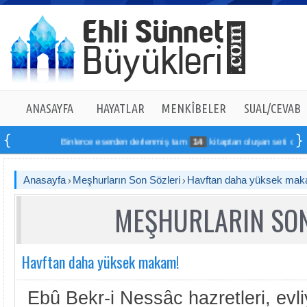
ANASAYFA
HAYATLAR
MENKÎBELER
SUAL/CEVAB
Binlerce eserden derlenmiş tam
14
kitaptan oluşan seti online sipa
Anasayfa
Meşhurların Son Sözleri
Havftan daha yüksek mak
MEŞHURLARIN SON
Havftan daha yüksek makam!
Ebû Bekr-i Nessâc hazretleri, evl