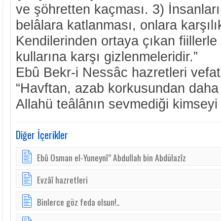
ve şöhretten kaçması. 3) İnsanların
belâlara katlanması, onlara karşıl
Kendilerinden ortaya çıkan fiillerle
kullarına karşı gizlenmeleridir.”
Ebû Bekr-i Nessâc hazretleri vefat
“Havftan, azab korkusundan dah
Allahü teâlânın sevmediği kimseyi
Diğer İçerikler
Ebû Osman el-Yuneynî” Abdullah bin Abdülazîz
Evzâî hazretleri
Binlerce göz feda olsun!..