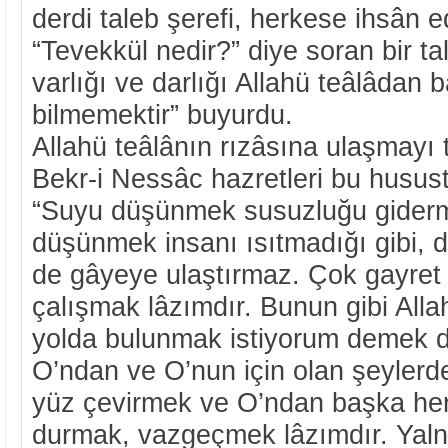
derdi taleb şerefi, herkese ihsân ed
“Tevekkül nedir?” diye soran bir ta
varlığı ve darlığı Allahü teâlâdan
bilmemektir” buyurdu.
Allahü teâlânın rızâsına ulaşmayı
Bekr-i Nessâc hazretleri bu husust
“Suyu düşünmek susuzluğu giderme
düşünmek insanı ısıtmadığı gibi, 
de gâyeye ulaştırmaz. Çok gayret
çalışmak lâzımdır. Bunun gibi Alla
yolda bulunmak istiyorum demek d
O’ndan ve O’nun için olan şeyler
yüz çevirmek ve O’ndan başka he
durmak, vazgeçmek lâzımdır. Yaln