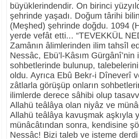
büyüklerindendir. On birinci yüzyıl
şehrinde yaşadı. Doğum târihi bil
(Meşhed) şehrinde doğdu. 1094 (H
yerde vefât etti... “TEVEKKÜL NE
Zamânın âlimlerinden ilim tahsîl e
Nessâc, Ebü’l-Kâsım Gürgânî’nin i
sohbetlerinde bulunup, talebelerini
oldu. Ayrıca Ebû Bekr-i Dîneverî v
zâtlarla görüşüp onların sohbetler
ilimlerde derece sâhibi olup tasavv
Allahü teâlâya olan niyâz ve münâ
Allahü teâlâya kavuşmak aşkıyla y
münâcâtından sonra, kendisine şöyl
Nessâc! Bizi taleb ve isteme derdi 