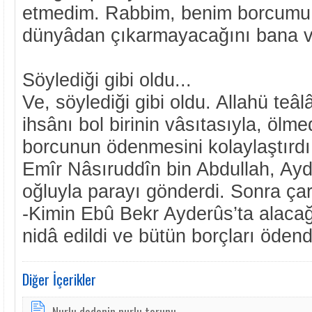
etmedim. Rabbim, benim borcumu
dünyâdan çıkarmayacağını bana va
Söylediği gibi oldu...
Ve, söylediği gibi oldu. Allahü teâ
ihsânı bol birinin vâsıtasıyla, öl
borcunun ödenmesini kolaylaştırdı
Emîr Nâsıruddîn bin Abdullah, Ayd
oğluyla parayı gönderdi. Sonra çar
-Kimin Ebû Bekr Ayderûs’ta alacağı
nidâ edildi ve bütün borçları ödend
Diğer İçerikler
Nurlu dedenin nurlu torunu