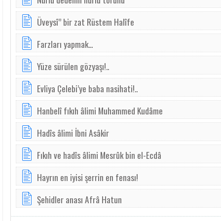
Üveysî” bir zat Rüstem Halîfe
Farzları yapmak...
Yüze sürülen gözyaşı!..
Evliya Çelebi’ye baba nasihati!..
Hanbelî fıkıh âlimi Muhammed Kudâme
Hadîs âlimi İbni Asâkir
Fıkıh ve hadîs âlimi Mesrûk bin el-Ecdâ
Hayrın en iyisi şerrin en fenası!
Şehidler anası Afrâ Hatun