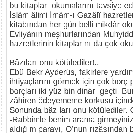
bu kitapları okumalarını tavsiye e
İslâm âlimi İmâm-ı Gazâlî hazretle
kitabından her gün belli mikdâr oku
Evliyânın meşhurlarından Muhyiddî
hazretlerinin kitaplarını da çok oku
Bâzıları onu kötülediler!..
Ebû Bekr Ayderûs, fakirlere yardı
ihtiyaçlarını görmek için çok borç p
borçları iki yüz bin dinârı geçti. Bu
zâhiren ödeyememe korkusu için
Sonunda bâzıları onu kötülediler. 
-Rabbimle benim arama girmeyiniz
aldığım parayı, O’nun rızâsından 