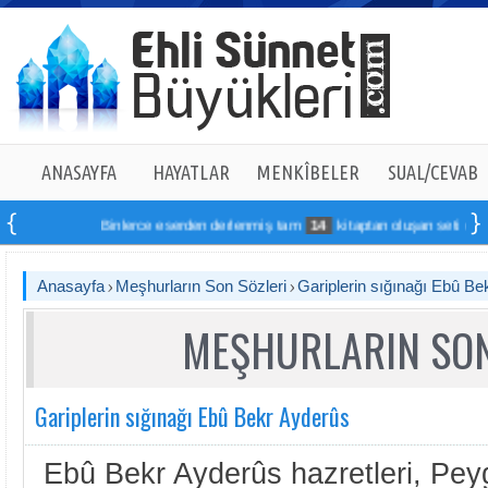
ANASAYFA
HAYATLAR
MENKÎBELER
SUAL/CEVAB
Binlerce eserden derlenmiş tam
14
kitaptan oluşan seti online sip
Anasayfa
Meşhurların Son Sözleri
Gariplerin sığınağı Ebû Be
MEŞHURLARIN SON
Gariplerin sığınağı Ebû Bekr Ayderûs
Ebû Bekr Ayderûs hazretleri, Pey