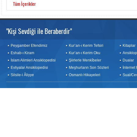
Tüm İçerikler
"Kişi Sevdiği ile Beraberdir"
Peygamber Efendimiz
Kur’an-ı Kerim Tefsiri
Kitaplar
Eshab-ı Kiram
Kur’an-ı Kerim Oku
Ansiklop
İslam Alimleri Ansiklopedisi
Şiirlerle Menkîbeler
Dualar
Evliyalar Ansiklopedisi
Meşhurların Son Sözleri
İnternet
Silsile-i Âliyye
Osmanlı Hikayeleri
Sual/Ce