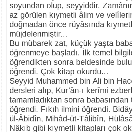
soyundan olup, seyyiddir. Zamânı
az görülen kıymetli âlim ve velîler
doğmadan önce rüyâsında kıymetli 
müjdelenmiştir...
Bu mübarek zat, küçük yaşta baba
öğrenmeye başladı. İlk temel bilgi
öğrendikten sonra beldesinde bulu
öğrendi. Çok kitap okurdu...
Seyyid Muhammed bin Ali bin Hac
dersleri alıp, Kur’ân-ı kerîmi ezberle
tamamladıktan sonra babasından t
öğrendi. Fıkıh ilmini öğrendi. Bid
ül-Âbidîn, Mihâd-üt-Tâlibîn, Hülâs
Nâkıb gibi kıymetli kitapları çok o