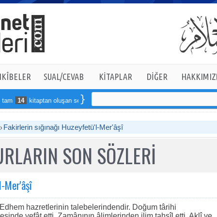
KÎBELER
SUAL/CEVAB
KİTAPLAR
DİĞER
HAKKIMIZ
m
14
kitaptan oluşan seti online sipariş verebilirsiniz
Fakirlerin sığınağı Huzeyfetü'l-Mer'âşî
RLARIN SON SÖZLERİ
l-Mer'âşî
 Edhem hazretlerinin talebelerindendir. Doğum târihi
inde vefât etti. Zamânının âlimlerinden ilim tahsîl etti. Aklî ve