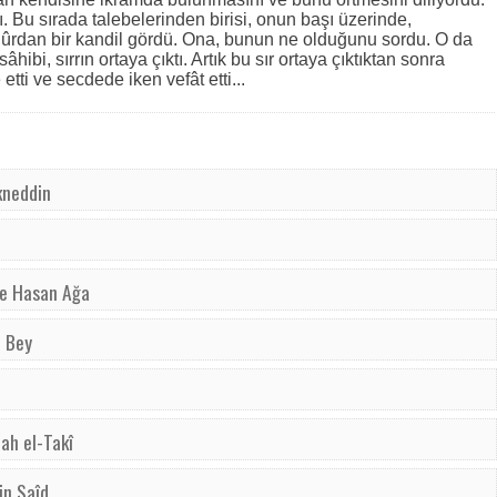
. Bu sırada talebelerinden birisi, onun başı üzerinde,
nûrdan bir kandil gördü. Ona, bunun ne olduğunu sordu. O da
âhibi, sırrın ortaya çıktı. Artık bu sır ortaya çıktıktan sonra
ti ve secdede iken vefât etti...
kneddin
ve Hasan Ağa
t Bey
lah el-Takî
in Saîd