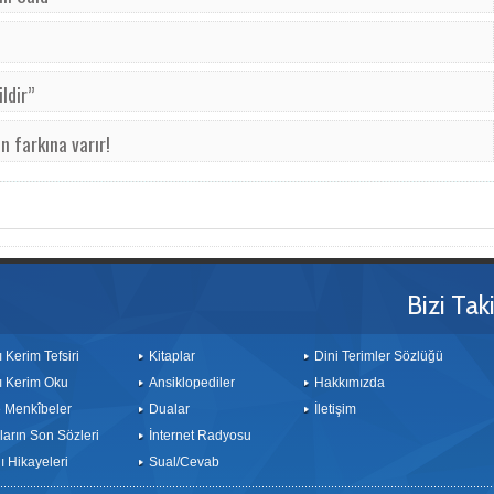
ldir”
n farkına varır!
Bizi Tak
ı Kerim Tefsiri
Kitaplar
Dini Terimler Sözlüğü
ı Kerim Oku
Ansiklopediler
Hakkımızda
le Menkîbeler
Dualar
İletişim
arın Son Sözleri
İnternet Radyosu
 Hikayeleri
Sual/Cevab