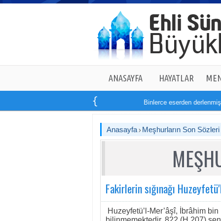
ANASAYFA
HAYATLAR
MEN
Binlerce eserden derlenmiş ta
Anasayfa
Meşhurların Son Sözleri
MEŞHU
Fakirlerin sığınağı Huzeyfetü'
Huzeyfetü’l-Mer’âşî, İbrâhim bin
bilinmemektedir. 822 (H.207) senes