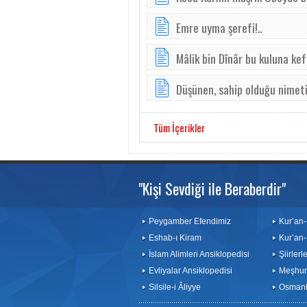
Emre uyma şerefi!..
Mâlik bin Dînâr bu kuluna kefi
Düşünen, sahip olduğu nimeti
Tüm İçerikler
"Kişi Sevdiği ile Beraberdir"
Peygamber Efendimiz
Kur’an-
Eshab-ı Kiram
Kur’an-
İslam Alimleri Ansiklopedisi
Şiirler
Evliyalar Ansiklopedisi
Meşhurl
Silsile-i Âliyye
Osmanlı