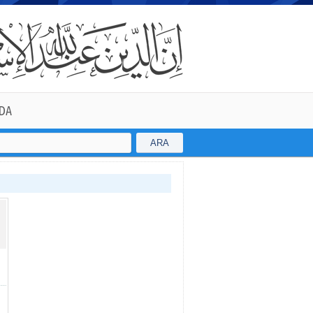
DA
ARA