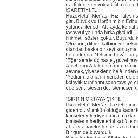
naklî ilimlerde yüksek âlim oldu
İŞARETİYLE...
Huzeyfetü’l-Mer’âşî, Hızır aleyhi
gitti. Büyük velî İbrâhim bin Ed
yolunda ilerledi. Altı ayda kemâl
tasavvuf yolunda hırka giydirdi.
Hikmetli sözleri çoktur. Buyurdu k
“Gözüne, diline, kalbine ve nefsi
olandan başka bir şeyi konuşma. 
bulundurma. Nefsinin hevâsına yâ
“Eğer sende üç haslet, güzel huy v
Amellerini Allahü teâlânın rızâsı
sevmek, yiyeceklerin helâlinden 
“Yediğin lokmanın nereden geldiği
kolaylık taraflarını sana tavsiye 
edersen, istesen de, istemesen de
“SIRRIN ORTAYA ÇIKTI!..”
Huzeyfetü’l-Mer’âşî hazretlerinin 
giderirdi. Mümkün olduğu kadar k
kimselerin hediyelerini almaktan 
kimselerin hediyelerini kabûl etme
ahlâksız hareketlerine râzı olduğ
Bir gün de buyurdu ki:
Büyüklerden birisi, Allahü teâlâ