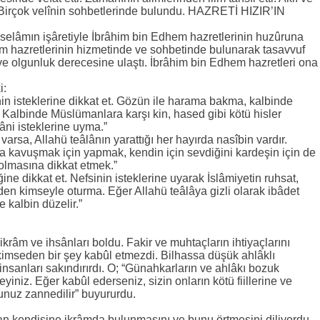
. Birçok velînin sohbetlerinde bulundu. HAZRETİ HIZIR’IN
sselâmın işâretiyle İbrâhim bin Edhem hazretlerinin huzûruna
hem hazretlerinin hizmetinde ve sohbetinde bulunarak tasavvuf
 ve olgunluk derecesine ulaştı. İbrâhim bin Edhem hazretleri ona
i:
nin isteklerine dikkat et. Gözün ile harama bakma, kalbinde
Kalbinde Müslümanlara karşı kin, hased gibi kötü hisler
ni isteklerine uyma.”
arsa, Allahü teâlânın yarattığı her hayırda nasîbin vardır.
na kavuşmak için yapmak, kendin için sevdiğini kardeşin için de
olmasına dikkat etmek.”
ne dikkat et. Nefsinin isteklerine uyarak İslâmiyetin ruhsat,
eden kimseyle oturma. Eğer Allahü teâlâya gizli olarak ibâdet
 kalbin düzelir.”
ikrâm ve ihsânları boldu. Fakir ve muhtaçların ihtiyaçlarını
imseden bir şey kabûl etmezdi. Bilhassa düşük ahlâklı
insanları sakındırırdı. O; “Günahkarların ve ahlâkı bozuk
yiniz. Eğer kabûl ederseniz, sizin onların kötü fiillerine ve
unuz zannedilir” buyururdu.
dan kendisine ikrâmda bulunmasını ve bunu örtmesini diliyordu.