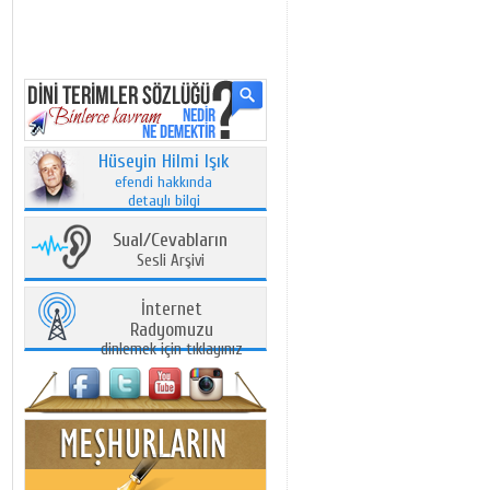
Hüseyin Hilmi Işık
efendi hakkında
detaylı bilgi
Sual/Cevabların
Sesli Arşivi
İnternet
Radyomuzu
dinlemek için tıklayınız