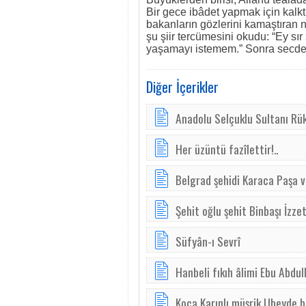
Bir gece ibâdet yapmak için kalktı
bakanların gözlerini kamaştıran 
şu şiir tercümesini okudu: “Ey sır s
yaşamayı istemem.” Sonra secde et
Diğer İçerikler
Anadolu Selçuklu Sultanı Rü
Her üzüntü fazîlettir!..
Belgrad şehidi Karaca Paşa 
Şehit oğlu şehit Binbaşı İzze
Süfyân-ı Sevrî
Hanbeli fıkıh âlimi Ebu Abdul
Koca Karınlı müşrik Ubeyde b