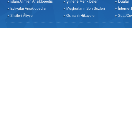
İslam Alimleri Ansiklopedisi
Şiirlerle Menkîbeler
Dualar
Evliyalar Ansiklopedisi
Meşhurların Son Sözleri
İnternet
Silsile-i Âliyye
Osmanlı Hikayeleri
Sual/Ce