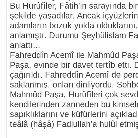
Bu Hurûfîler, Fâtih’in sarayında bi
şekilde yaşadılar. Ancak içyüzlerini
adamların bozuk yolda oldukların
anlamıştı. Durumu Şeyhülislam F
anlattı...
Fahreddîn Acemî ile Mahmûd Paşa
Paşa, evinde bir davet tertîb etti.
çağırıldı. Fahreddîn Acemî de per
saklanmış, onları dinliyordu. Sohbe
Mahmûd Paşa, Hurûfîleri çok sevdiğ
kendilerinden zanneden bu kimsel
sapıklıklarını ve küfürlerini açıklad
teâlâ (hâşâ) Fadlullah’a hulûl etmişt