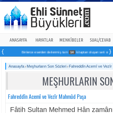
ANASAYFA
HAYATLAR
MENKÎBELER
SUAL/CEVAB
Binlerce eserden derlenmiş tam
14
kitaptan oluşan seti online sipa
Anasayfa
Meşhurların Son Sözleri
Fahreddîn Acemî ve Vezî
MEŞHURLARIN SON
Fahreddîn Acemî ve Vezîr Mahmûd Paşa
Fâtih Sultan Mehmed Hân zamânın