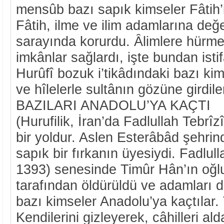
mensûb bazı sapık kimseler Fâtih’i
Fâtih, ilme ve ilim adamlarına değer
sarayında korurdu. Âlimlere hürme
imkânlar sağlardı, işte bundan ist
Hurûfî bozuk i’tikâdındaki bazı kims
ve hîlelerle sultânın gözüne girdile
BAZILARI ANADOLU’YA KAÇTI
(Hurufilik, İran’da Fadlullah Tebrî
bir yoldur. Aslen Esterâbâd şehrin
sapık bir fırkanın üyesiydi. Fadlul
1393) senesinde Timûr Hân’ın oğl
tarafından öldürüldü ve adamları d
bazı kimseler Anadolu’ya kaçtılar. 
Kendilerini gizleyerek, câhilleri al