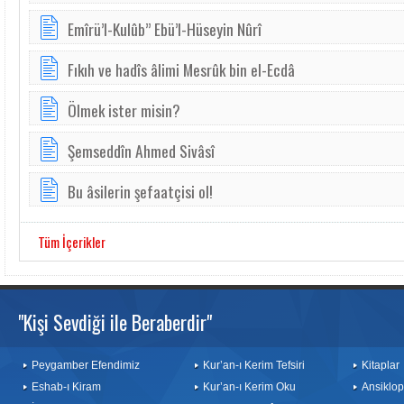
Emîrü’l-Kulûb” Ebü’l-Hüseyin Nûrî
Fıkıh ve hadîs âlimi Mesrûk bin el-Ecdâ
Ölmek ister misin?
Şemseddîn Ahmed Sivâsî
Bu âsilerin şefaatçisi ol!
Tüm İçerikler
"Kişi Sevdiği ile Beraberdir"
Peygamber Efendimiz
Kur’an-ı Kerim Tefsiri
Kitaplar
Eshab-ı Kiram
Kur’an-ı Kerim Oku
Ansiklop