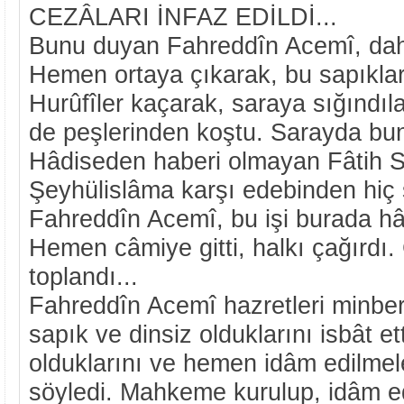
CEZÂLARI İNFAZ EDİLDİ...
Bunu duyan Fahreddîn Acemî, dah
Hemen ortaya çıkarak, bu sapıkları
Hurûfîler kaçarak, saraya sığındı
de peşlerinden koştu. Sarayda bun
Hâdiseden haberi olmayan Fâtih 
Şeyhülislâma karşı edebinden hiç 
Fahreddîn Acemî, bu işi burada hâl
Hemen câmiye gitti, halkı çağırdı.
toplandı...
Fahreddîn Acemî hazretleri minber
sapık ve dinsiz olduklarını isbât et
olduklarını ve hemen idâm edilmele
söyledi. Mahkeme kurulup, idâm ed