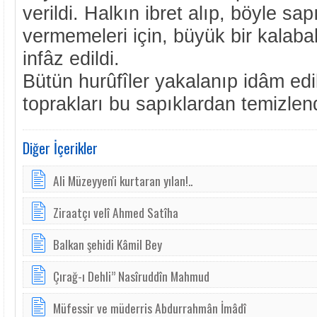
verildi. Halkın ibret alıp, böyle sap
vermemeleri için, büyük bir kalaba
infâz edildi.
Bütün hurûfîler yakalanıp idâm ed
toprakları bu sapıklardan temizlend
Diğer İçerikler
Ali Müzeyyen'i kurtaran yılan!..
Ziraatçı velî Ahmed Satîha
Balkan şehidi Kâmil Bey
Çırağ-ı Dehli” Nasîruddîn Mahmud
Müfessir ve müderris Abdurrahmân İmâdî