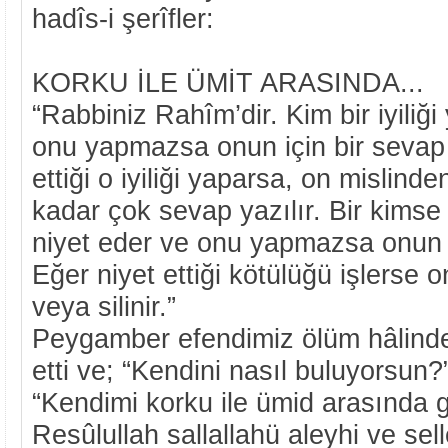
hadîs-i şerîfler:
KORKU İLE ÜMİT ARASINDA...
“Rabbiniz Rahîm’dir. Kim bir iyiliğ
onu yapmazsa onun için bir sevap y
ettiği o iyiliği yaparsa, on mislind
kadar çok sevap yazılır. Bir kimse
niyet eder ve onu yapmazsa onun iç
Eğer niyet ettiği kötülüğü işlerse o
veya silinir.”
Peygamber efendimiz ölüm hâlindek
etti ve; “Kendini nasıl buluyorsun
“Kendimi korku ile ümid arasında 
Resûlullah sallallahü aleyhi ve sel