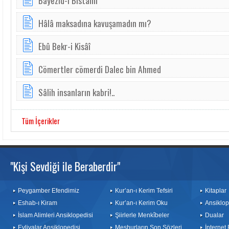
Bâyezîd-i Bistâmî
Hâlâ maksadına kavuşamadın mı?
Ebû Bekr-i Kisâî
Cö­mert­ler cö­mer­di Dalec bin Ah­med
Sâlih insanların kabri!..
Tüm İçerikler
"Kişi Sevdiği ile Beraberdir"
Peygamber Efendimiz
Kur’an-ı Kerim Tefsiri
Kitaplar
Eshab-ı Kiram
Kur’an-ı Kerim Oku
Ansiklop
İslam Alimleri Ansiklopedisi
Şiirlerle Menkîbeler
Dualar
Evliyalar Ansiklopedisi
Meşhurların Son Sözleri
İnternet