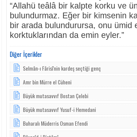
“Allahü teâlâ bir kalpte korku ve ü
bulundurmaz. Eğer bir kimsenin ka
bir arada bulundurursa, onu ümid e
korktuklarından da emin eyler.”
Diğer İçerikler
Selmân-ı Fârisî'nin kardeş seçtiği genç
Amr bin Mürre el Cüheni
Büyük mutasavvıf Bostan Çelebi
Büyük mutasavvıf Yusuf-i Hemedani
Buharalı Müderris Osman Efendi