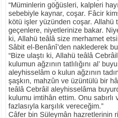
“Müminlerin göğüsleri, kalpleri hayı
sebebiyle kaynar, coşar. Fâcir kim
kötü işler yüzünden coşar. Allahü t
geçenlere, niyetlerinize bakar. Niye
ki, Allahü teâlâ size merhamet etsi
Sâbit el-Benânî’den naklederek bu
“Bize ulaştı ki, Allahü teâlâ Cebrâi
kulumun ağzının tatlılığını al’ buy
aleyhisselâm o kulun ağzının tadın
şaşkın, mahzûn ve üzüntülü bir hâl
teâlâ Cebrâil aleyhisselâma buyurd
kulumu imtihân ettim. Onu sabırlı
fazlasıyla karşılık vereceğim.”
Câfer bin Süleymân hazretlerinin ri