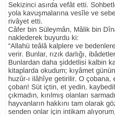
Sekizinci asırda vefât etti. Sohbetl
yola kavuşmalarına vesîle ve sebep
rivâyet etti.
Câfer bin Süleymân, Mâlik bin Dîn
naklederek buyurdu ki:
“Allahü teâlâ kalplere ve bedenlere
verir. Bunlar, rızık darlığı, ibâdetle
Bunlardan daha şiddetlisi kalbin kat
kitaplarda okudum; kıyâmet günün
huzûr-ı ilâhîye getirilir. O çobana,
çoban! Süt içtin, et yedin, kaybedi
çıkmadın, kırılmış olanları sarmad
hayvanların hakkını tam olarak g
senden onlar için intikam alıyorum,