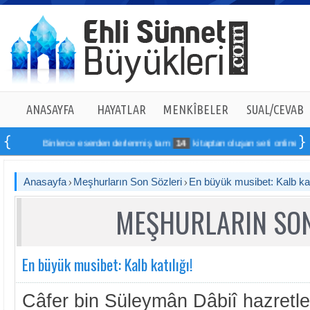
ANASAYFA
HAYATLAR
MENKÎBELER
SUAL/CEVAB
Binlerce eserden derlenmiş tam
14
kitaptan oluşan seti online sipariş v
Anasayfa
Meşhurların Son Sözleri
En büyük musibet: Kalb katı
MEŞHURLARIN SON
En büyük musibet: Kalb katılığı!
Câfer bin Süleymân Dâbiî hazretler