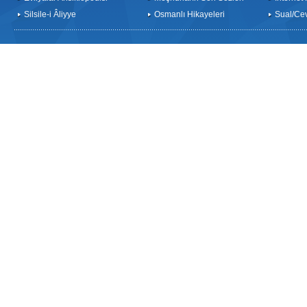
Silsile-i Âliyye
Osmanlı Hikayeleri
Sual/Ce