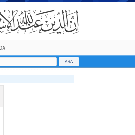
DA
ARA