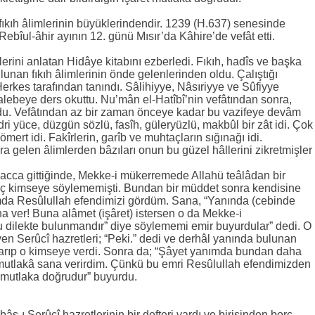
fıkıh âlimlerinin büyüklerindendir. 1239 (H.637) senesinde
bîul-âhir ayının 12. günü Mısır’da Kâhire’de vefât etti.
lerini anlatan Hidâye kitabını ezberledi. Fıkıh, hadîs ve başka
unan fıkıh âlimlerinin önde gelenlerinden oldu. Çalıştığı
erkes tarafından tanındı. Sâlihiyye, Nâsıriyye ve Sûfiyye
alebeye ders okuttu. Nu’mân el-Hatîbî’nin vefâtından sonra,
du. Vefâtından az bir zaman önceye kadar bu vazifeye devâm
kadri yüce, düzgün sözlü, fasîh, güleryüzlü, makbûl bir zât idi. Çok
mert idi. Fakîrlerin, garîb ve muhtaçların sığınağı idi.
gelen âlimlerden bâzıları onun bu güzel hâllerini zikretmişler
i hacca gittiğinde, Mekke-i mükerremede Allahü teâlâdan bir
iç kimseye söylememişti. Bundan bir müddet sonra kendisine
âmda Resûlullah efendimizi gördüm. Sana, “Yanında (cebinde
a ver! Buna alâmet (işâret) istersen o da Mekke-i
 dilekte bulunmandır” diye söylememi emir buyurdular” dedi. O
yen Serûcî hazretleri; “Peki.” dedi ve derhâl yanında bulunan
karıp o kimseye verdi. Sonra da; “Şâyet yanımda bundan daha
 mutlakâ sana verirdim. Çünkü bu emri Resûlullah efendimizden
et mutlaka doğrudur” buyurdu.
âs-ı Serûcî hazretlerinin bir defteri vardı ve birisinden borç