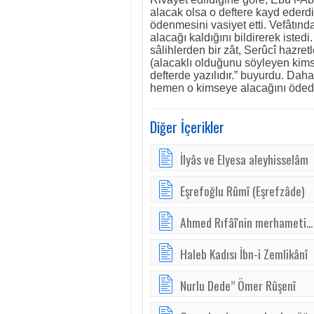
alacak olsa o deftere kayd ederdi.
ödenmesini vasiyet etti. Vefâtınd
alacağı kaldığını bildirerek istedi
sâlihlerden bir zât, Serûcî hazre
(alacaklı olduğunu söyleyen kimse
defterde yazılıdır.” buyurdu. Daha
hemen o kimseye alacağını ödedi
Diğer İçerikler
İlyâs ve Elyesa aleyhisselâm
Eşrefoğlu Rûmî (Eşrefzâde)
Ahmed Rıfâî'nin merhameti...
Haleb Kadısı İbn-i Zemlikânî
Nurlu Dede” Ömer Rûşenî