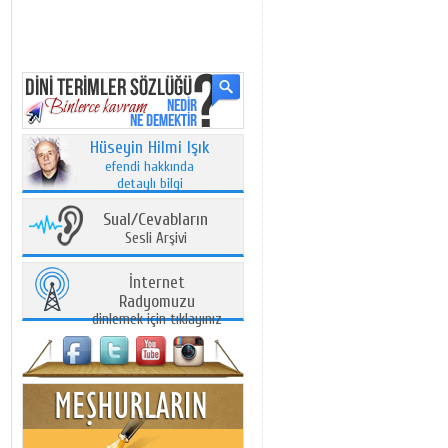
Hüseyin Hilmi Işık
efendi hakkında
detaylı bilgi
Sual/Cevabların
Sesli Arşivi
İnternet
Radyomuzu
dinlemek için tıklayınız