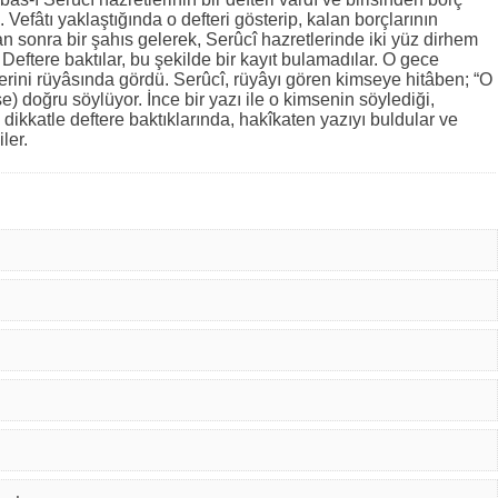
 Vefâtı yaklaştığında o defteri gösterip, kalan borçlarının
an sonra bir şahıs gelerek, Serûcî hazretlerinde iki yüz dirhem
. Deftere baktılar, bu şekilde bir kayıt bulamadılar. O gece
tlerini rüyâsında gördü. Serûcî, rüyâyı gören kimseye hitâben; “O
) doğru söylüyor. İnce bir yazı ile o kimsenin söylediği,
 dikkatle deftere baktıklarında, hakîkaten yazıyı buldular ve
ler.