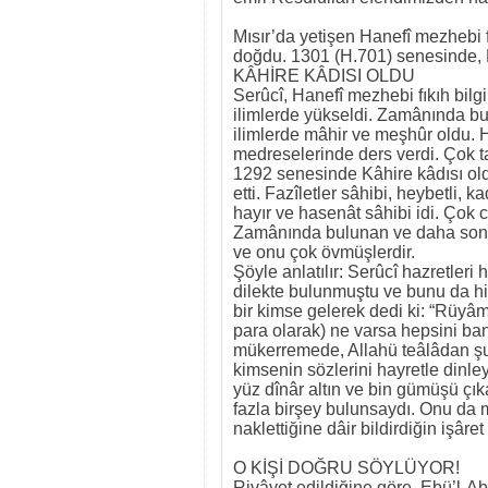
Mısır’da yetişen Hanefî mezhebi 
doğdu. 1301 (H.701) senesinde, Re
KÂHİRE KÂDISI OLDU
Serûcî, Hanefî mezhebi fıkıh bilgi
ilimlerde yükseldi. Zamânında bul
ilimlerde mâhir ve meşhûr oldu. H
medreselerinde ders verdi. Çok t
1292 senesinde Kâhire kâdısı ol
etti. Fazîletler sâhibi, heybetli, 
hayır ve hasenât sâhibi idi. Çok cö
Zamânında bulunan ve daha sonra 
ve onu çok övmüşlerdir.
Şöyle anlatılır: Serûcî hazretler
dilekte bulunmuştu ve bunu da h
bir kimse gelerek dedi ki: “Rüy
para olarak) ne varsa hepsini ban
mükerremede, Allahü teâlâdan şu
kimsenin sözlerini hayretle dinle
yüz dînâr altın ve bin gümüşü çı
fazla birşey bulunsaydı. Onu da
naklettiğine dâir bildirdiğin işâr
O KİŞİ DOĞRU SÖYLÜYOR!
Rivâyet edildiğine göre, Ebü’l-Abb