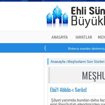
ANASAYFA
HAYATLAR
MEN
Binlerce eserden derlenmiş tam
Anasayfa
Meşhurların Son Sözleri
MEŞHU
Ebü'l Abbâs-ı Serûcî
Şâyet yanımda bundan daha fazl
emri Resûlullah efendimizden nakl