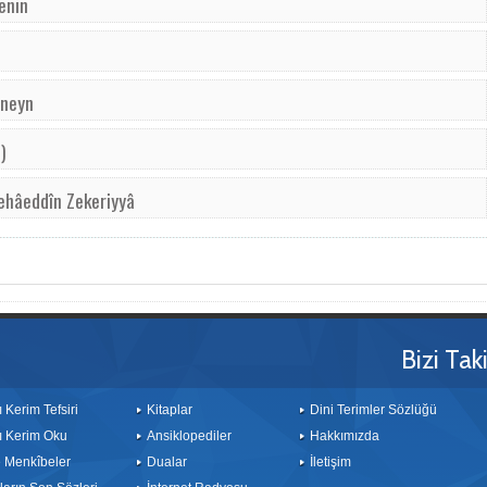
enin
rneyn
)
hâeddîn Zekeriyyâ
Bizi Tak
ı Kerim Tefsiri
Kitaplar
Dini Terimler Sözlüğü
ı Kerim Oku
Ansiklopediler
Hakkımızda
le Menkîbeler
Dualar
İletişim