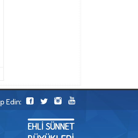
ip Edin: