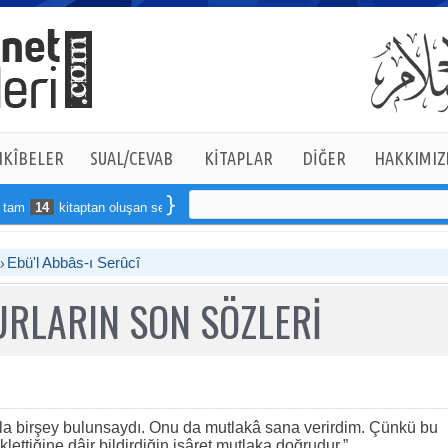
KÎBELER
SUAL/CEVAB
KİTAPLAR
DİĞER
HAKKIMIZ
14
kitaptan oluşan seti online sipariş verebilirsiniz
Ebü'l Abbâs-ı Serûcî
RLARIN SON SÖZLERİ
a birşey bulunsaydı. Onu da mutlakâ sana verirdim. Çünkü bu
ettiğine dâir bildirdiğin işâret mutlaka doğrudur.”