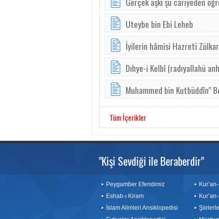
Gerçek aşkı şu cariyeden öğr
Uteybe bin Ebi Leheb
İyilerin hâmisi Hazreti Zülka
Dıhye-i Kelbî (radıyallahü anh
Muhammed bin Kutbüddîn” Be
Tüm İçerikler
"Kişi Sevdiği ile Beraberdir"
Peygamber Efendimiz
Kur’an-
Eshab-ı Kiram
Kur’an-
İslam Alimleri Ansiklopedisi
Şiirler