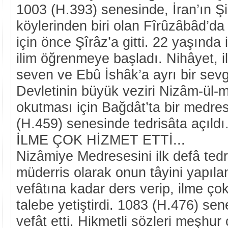
1003 (H.393) senesinde, İran’ın Şi
köylerinden biri olan Fîrûzâbâd’d
için önce Şîrâz’a gitti. 22 yaşında
ilim öğrenmeye başladı. Nihâyet, il
seven ve Ebû İshâk’a ayrı bir sevg
Devletinin büyük veziri Nizâm-ül-
okutması için Bağdât’ta bir medres
(H.459) senesinde tedrisâta açıldı
İLME ÇOK HİZMET ETTİ...
Nizâmiye Medresesini ilk defâ tedr
müderris olarak onun tâyini yapıla
vefâtına kadar ders verip, ilme çok
talebe yetiştirdi. 1083 (H.476) se
vefât etti. Hikmetli sözleri meşhur