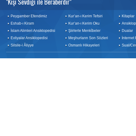
"Kişi Sevdiği ile Beraberdir"
Peygamber Efendimiz
Kur’an-ı Kerim Tefsiri
Kitaplar
Eshab-ı Kiram
Kur’an-ı Kerim Oku
Ansiklop
İslam Alimleri Ansiklopedisi
Şiirlerle Menkîbeler
Dualar
Evliyalar Ansiklopedisi
Meşhurların Son Sözleri
İnternet
Silsile-i Âliyye
Osmanlı Hikayeleri
Sual/Ce