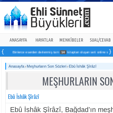
ANASAYFA
HAYATLAR
MENKÎBELER
SUAL/CEVAB
Binlerce eserden derlenmiş tam
14
kitaptan oluşan seti online sipariş ver
Anasayfa
Meşhurların Son Sözleri
Ebû İshâk Şîrâzî
MEŞHURLARIN SON
Ebû İshâk Şîrâzî
Ebû İshâk Şîrâzî, Bağdad’ın meşhû