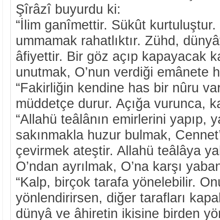
Şîrâzî buyurdu ki:
“İlim ganîmettir. Sükût kurtuluştur.
ummamak rahatlıktır. Zühd, düny
âfiyettir. Bir göz açıp kapayacak k
unutmak, O’nun verdiği emânete hı
“Fakirliğin kendine has bir nûru var
müddetçe durur. Açığa vurunca, ka
“Allahü teâlânın emirlerini yapıp, 
sakınmakla huzur bulmak, Cennet’t
çevirmek ateştir. Allahü teâlâya yak
O’ndan ayrılmak, O’na karşı yaban
“Kalp, birçok tarafa yönelebilir. O
yönlendirirsen, diğer tarafları kapal
dünyâ ve âhiretin ikisine birden 