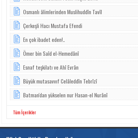
Osmanlı âlimlerinden Muslihuddîn Tavîl
Çerkeşli Hacı Mustafa Efendi
En çok ibadet eden!..
Ömer bin Saîd el-Hemedânî
Esnaf teşkilatı ve Ahî Evrân
Büyük mutasavvıf Celâleddîn Tebrîzî
Batman'dan yükselen nur Hasan-el Nurânî
Tüm İçerikler