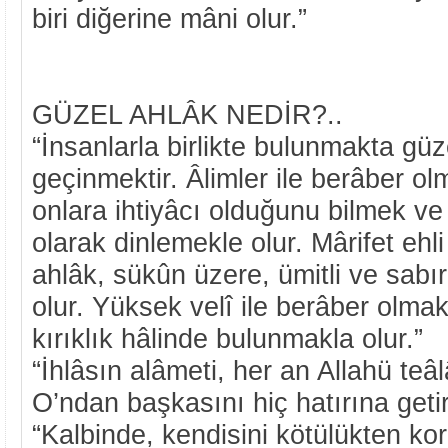
biri diğerine mâni olur.”
GÜZEL AHLÂK NEDİR?..
“İnsanlarla birlikte bulunmakta güze
geçinmektir. Âlimler ile berâber ol
onlara ihtiyâcı olduğunu bilmek v
olarak dinlemekle olur. Mârifet ehl
ahlâk, sükûn üzere, ümitli ve sabı
olur. Yüksek velî ile berâber olmak
kırıklık hâlinde bulunmakla olur.”
“İhlâsın alâmeti, her an Allahü t
O’ndan başkasını hiç hatırına geti
“Kalbinde, kendisini kötülükten ko