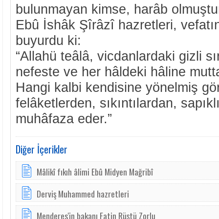
bulunmayan kimse, harâb olmuştur
Ebû İshâk Şîrâzî hazretleri, vefatı
buyurdu ki:
“Allahü teâlâ, vicdanlardaki gizli sı
nefeste ve her hâldeki hâline muttalî
Hangi kalbi kendisine yönelmiş gö
felâketlerden, sıkıntılardan, sapıkl
muhâfaza eder.”
Diğer İçerikler
Mâlikî fıkıh âlimi Ebû Midyen Mağribî
Derviş Muhammed hazretleri
Menderes'in bakanı Fatin Rüştü Zorlu