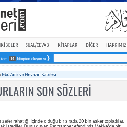
KÎBELER
SUAL/CEVAB
KİTAPLAR
DİĞER
HAKKIMIZ
m
14
kitaptan oluşan seti online sipariş verebilirsiniz
Ebû Amr ve Hevazin Kabilesi
RLARIN SON SÖZLERİ
afer rahatlığı içinde olduğu bir sırada 20 bin asker topladılar.
mak istediler. Bunu duyan Peygamber efendimiz Mekke’de bir