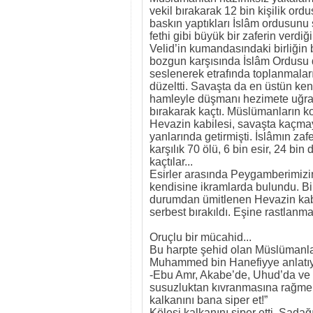
vekil bırakarak 12 bin kişilik or
baskın yaptıkları İslâm ordusunu s
fethi gibi büyük bir zaferin verdiğ
Velid’in kumandasındaki birliğin 
bozgun karşısında İslâm Ordusu
seslenerek etrafında toplanmalar
düzeltti. Savaşta da en üstün ken
hamleyle düşmanı hezimete uğrat
bırakarak kaçtı. Müslümanların kov
Hevazin kabilesi, savaşta kaçmay
yanlarında getirmişti. İslâmın za
karşılık 70 ölü, 6 bin esir, 24 b
kaçtılar...
Esirler arasında Peygamberimizin
kendisine ikramlarda bulundu. Bi
durumdan ümitlenen Hevazin kabile
serbest bırakıldı. Eşine rastlanmay
Oruçlu bir mücahid...
Bu harpte şehid olan Müslümanlar
Muhammed bin Hanefiyye anlatıy
-Ebu Amr, Akabe’de, Uhud’da ve 
susuzluktan kıvranmasına rağmen
kalkanını bana siper et!”
Kölesi kalkanını siper etti. Sada