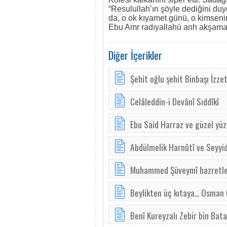
“Resulullah’ın şöyle dediğini du
da, o ok kıyamet günü, o kimsenin
Ebu Amr radıyallahü anh akşama 
Diğer İçerikler
Şehit oğlu şehit Binbaşı İzze
Celâleddin-i Devânî Sıddîkî
Ebu Said Harraz ve güzel yüzl
Abdülmelik Harnûtî ve Seyyi
Muhammed Şüveymî hazretle
Beylikten üç kıtaya... Osman
Benî Kureyzalı Zebir bin Bata