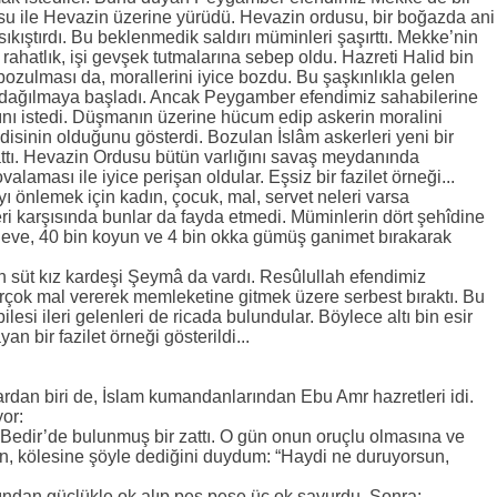
dusu ile Hevazin üzerine yürüdü. Hevazin ordusu, bir boğazda ani
ıkıştırdı. Bu beklenmedik saldırı müminleri şaşırttı. Mekke’nin
i rahatlık, işi gevşek tutmalarına sebep oldu. Hazreti Halid bin
bozulması da, morallerini iyice bozdu. Bu şaşkınlıkla gelen
 dağılmaya başladı. Ancak Peygamber efendimiz sahabilerine
ını istedi. Düşmanın üzerine hücum edip askerin moralini
disinin olduğunu gösterdi. Bozulan İslâm askerleri yeni bir
tı. Hevazin Ordusu bütün varlığını savaş meydanında
alaması ile iyice perişan oldular. Eşsiz bir fazilet örneği...
ı önlemek için kadın, çocuk, mal, servet neleri varsa
feri karşısında bunlar da fayda etmedi. Müminlerin dört şehîdine
in deve, 40 bin koyun ve 4 bin okka gümüş ganimet bırakarak
 süt kız kardeşi Şeymâ da vardı. Resûlullah efendimiz
rçok mal vererek memleketine gitmek üzere serbest bıraktı. Bu
si ileri gelenleri de ricada bulundular. Böylece altı bin esir
an bir fazilet örneği gösterildi...
dan biri de, İslam kumandanlarından Ebu Amr hazretleri idi.
or:
Bedir’de bulunmuş bir zattı. O gün onun oruçlu olmasına ve
, kölesine şöyle dediğini duydum: “Haydi ne duruyorsun,
ğından güçlükle ok alıp peş peşe üç ok savurdu. Sonra: