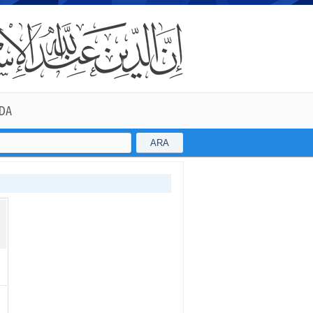
DA
ARA