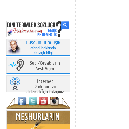
Hüseyin Hilmi Işık
efendi hakkında
detaylı bilgi
Sual/Cevabların
Sesli Arşivi
İnternet
Radyomuzu
dinlemek için tıklayınız