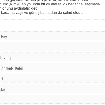
ydum: (Kim Allah yolunda bir ok atarsa, ok hedefine ulaşmasa
 önünü aydınlatır) dedi.
kadar savaştı ve güneş batmadan da şehid oldu...
t Bey
ü genç...
d Ahmed-i Kebîr
ri
 Gazi