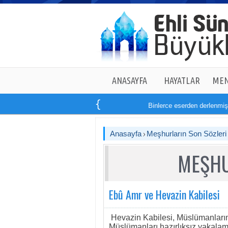
ANASAYFA
HAYATLAR
MEN
Binlerce eserden derlenmiş ta
Anasayfa
Meşhurların Son Sözleri
MEŞHU
Ebû Amr ve Hevazin Kabilesi
Hevazin Kabilesi, Müslümanların z
Müslümanları hazırlıksız yakala