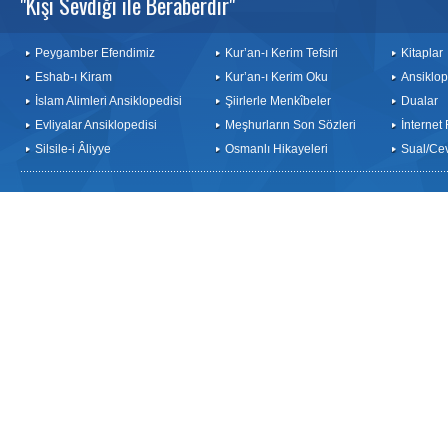
"Kişi Sevdiği ile Beraberdir"
Peygamber Efendimiz
Kur’an-ı Kerim Tefsiri
Kitaplar
Eshab-ı Kiram
Kur’an-ı Kerim Oku
Ansiklop
İslam Alimleri Ansiklopedisi
Şiirlerle Menkîbeler
Dualar
Evliyalar Ansiklopedisi
Meşhurların Son Sözleri
İnternet
Silsile-i Âliyye
Osmanlı Hikayeleri
Sual/Ce