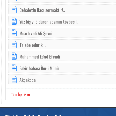
Cehaletin ilacı sormaktır!..
Yüz kişiyi öldüren adamın tövbesi!..
Mısırlı velî Ali Şevnî
Talebe odur ki!..
Muhammed Es'ad Efendi
Fakir babası İbn-i Münîr
Akçakoca
Tüm İçerikler