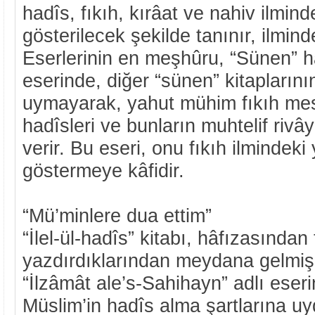
hadîs, fıkıh, kırâat ve nahiv ilmin
gösterilecek şekilde tanınır, ilminde
Eserlerinin en meşhûru, “Sünen” ha
eserinde, diğer “sünen” kitaplarının
uymayarak, yahut mühim fıkıh mese
hadîsleri ve bunların muhtelif rivâye
verir. Bu eseri, onu fıkıh ilmindek
göstermeye kâfidir.
“Mü’minlere dua ettim”
“İlel-ül-hadîs” kitabı, hâfızasından
yazdırdıklarından meydana gelmiş 
“İlzâmât ale’s-Sahihayn” adlı eser
Müslim’in hadîs alma şartlarına u