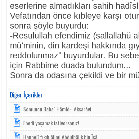
eserlerine almadıkları sahih hadîsle
Vefatından önce kıbleye karşı otur
sonra şöyle buyurdu:
-Resulullah efendimiz (sallallahü a
mü’minin, din kardeşi hakkında gı
reddolunmaz” buyurdular. Bu sebe
için Rabbime duada bulundum...
Sonra da odasına çekildi ve bir mü
Diğer İçerikler
Somuncu Baba" Hâmid-i Aksarâyî
Ebedî yaşamak istiyorsanız!..
Hanbelî fıkıh âlimi Abdülhâlık bin Îsâ