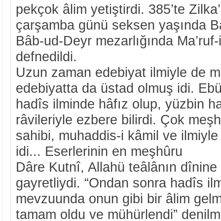
pekçok âlim yetiştirdi. 385’te Zilka
çarşamba günü seksen yaşında Bağ
Bâb-ud-Deyr mezarlığında Ma’ruf-i
defnedildi.
Uzun zaman edebiyat ilmiyle de m
edebiyatta da üstad olmuş idi. Eb
hadîs ilminde hâfız olup, yüzbin ha
râvileriyle ezbere bilirdi. Çok meşhû
sahibi, muhaddis-i kâmil ve ilmiyle
idi... Eserlerinin en meşhûru
Dâre Kutnî, Allahü teâlânın dînin
gayretliydi. “Ondan sonra hadîs ilmi
mevzuunda onun gibi bir âlim gelm
tamam oldu ve mühürlendi” denilm