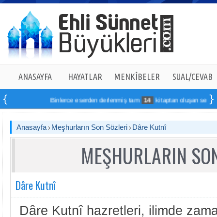
ANASAYFA
HAYATLAR
MENKÎBELER
SUAL/CEVAB
Binlerce eserden derlenmiş tam
14
kitaptan oluşan seti online 
Anasayfa
Meşhurların Son Sözleri
Dâre Kutnî
MEŞHURLARIN SON
Dâre Kutnî
Dâre Kutnî hazretleri, ilimde zama