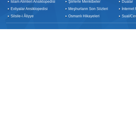
İslam Alimleri Ansiklopedisi
Şiirlerle Menkîbeler
Dualar
Evliyalar Ansiklopedisi
Meşhurların Son Sözleri
İnternet
Silsile-i Âliyye
Osmanlı Hikayeleri
Sual/Ce