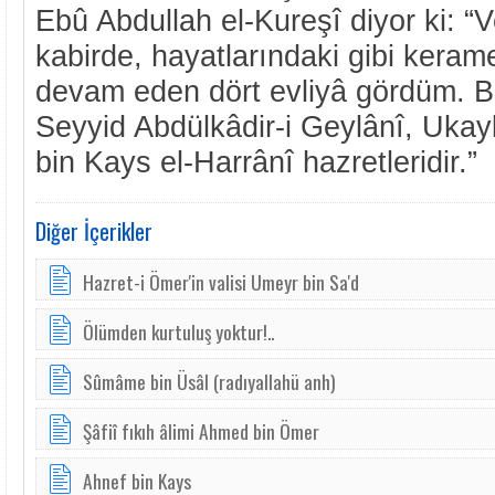
Ebû Abdullah el-Kureşî diyor ki: “
kabirde, hayatlarındaki gibi keramet
devam eden dört evliyâ gördüm. Bu
Seyyid Abdülkâdir-i Geylânî, Ukay
bin Kays el-Harrânî hazretleridir.”
Diğer İçerikler
Hazret-i Ömer'in valisi Umeyr bin Sa'd
Ölümden kurtuluş yoktur!..
Sûmâme bin Üsâl (radıyallahü anh)
Şâfiî fıkıh âlimi Ahmed bin Ömer
Ahnef bin Kays