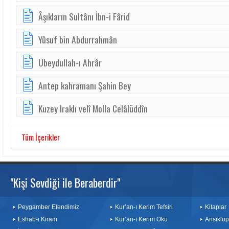
Âşıkların Sultânı İbn-i Fârid
Yûsuf bin Abdurrahmân
Ubeydullah-ı Ahrâr
Antep kahramanı Şahin Bey
Kuzey Iraklı velî Molla Celâlüddîn
Tüm İçerikler
"Kişi Sevdiği ile Beraberdir"
Peygamber Efendimiz
Kur’an-ı Kerim Tefsiri
Kitaplar
Eshab-ı Kiram
Kur’an-ı Kerim Oku
Ansiklop