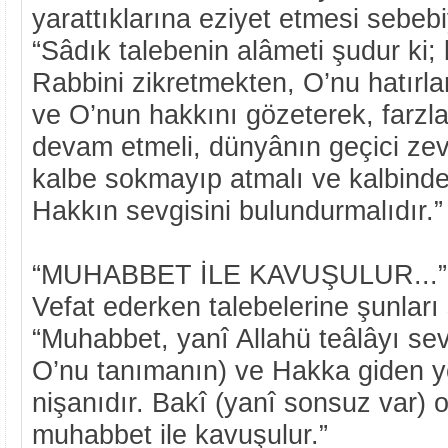
yarattıklarına eziyet etmesi sebebiy
“Sâdık talebenin alâmeti şudur ki; 
Rabbini zikretmekten, O’nu hatırl
ve O’nun hakkını gözeterek, farzl
devam etmeli, dünyânın geçici zevk
kalbe sokmayıp atmalı ve kalbind
Hakkın sevgisini bulundurmalıdır.”
“MUHABBET İLE KAVUŞULUR...
Vefat ederken talebelerine şunları 
“Muhabbet, yanî Allahü teâlâyı sev
O’nu tanımanın) ve Hakka giden y
nişanıdır. Bakî (yanî sonsuz var) o
muhabbet ile kavuşulur.”