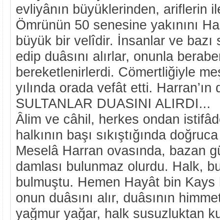
evliyânın büyüklerinden, ariflerin il
Ömrünün 50 senesine yakınını Har
büyük bir velîdir. İnsanlar ve bazı 
edip duâsını alırlar, onunla berab
bereketlenirlerdi. Cömertliğiyle m
yılında orada vefât etti. Harran’ın 
SULTANLAR DUASINI ALIRDI...
Âlim ve câhil, herkes ondan istifâ
halkının başı sıkıştığında doğruc
Meselâ Harran ovasında, bazan g
damlası bulunmaz olurdu. Halk, bu
bulmuştu. Hemen Hayât bin Kays h
onun duâsını alır, duâsının himmet
yağmur yağar, halk susuzluktan ku