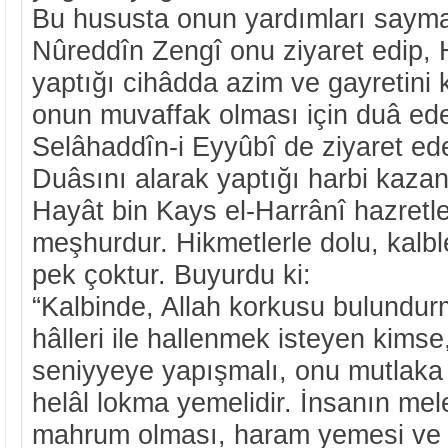
Bu hususta onun yardımları saymak
Nûreddîn Zengî onu ziyaret edip, H
yaptığı cihâdda azim ve gayretini k
onun muvaffak olması için duâ ede
Selâhaddîn-i Eyyûbî de ziyaret ede
Duâsını alarak yaptığı harbi kazanı
Hayât bin Kays el-Harrânî hazretle
meşhurdur. Hikmetlerle dolu, kalble
pek çoktur. Buyurdu ki:
“Kalbinde, Allah korkusu bulundur
hâlleri ile hallenmek isteyen kimse
seniyyeye yapışmalı, onu mutlaka 
helâl lokma yemelidir. İnsanın mele
mahrum olması, haram yemesi ve A