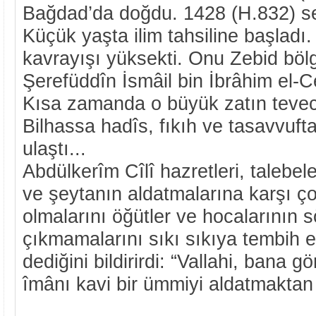
Bağdad’da doğdu. 1428 (H.832) sen
Küçük yaşta ilim tahsiline başladı
kavrayışı yüksekti. Onu Zebid böl
Şerefüddîn İsmâil bin İbrâhim el-C
Kısa zamanda o büyük zatın tevec
Bilhassa hadîs, fıkıh ve tasavvuft
ulaştı...
Abdülkerîm Cîlî hazretleri, talebele
ve şeytanın aldatmalarına karşı çok
olmalarını öğütler ve hocalarının 
çıkmamalarını sıkı sıkıya tembih ed
dediğini bildirirdi: “Vallahi, bana g
îmânı kavi bir ümmiyi aldatmaktan