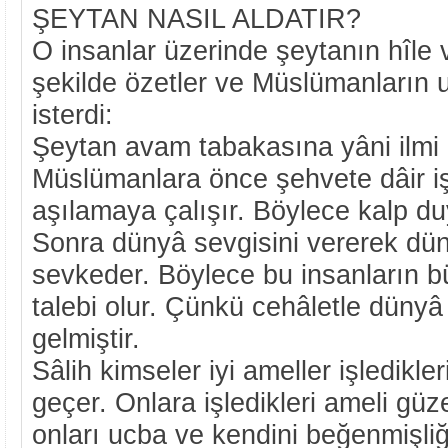
ŞEYTAN NASIL ALDATIR?
O insanlar üzerinde şeytanın hîle 
şekilde özetler ve Müslümanların 
isterdi:
Şeytan avam tabakasına yâni ilmi
Müslümanlara önce şehvete dâir işl
aşılamaya çalışır. Böylece kalp duy
Sonra dünyâ sevgisini vererek dü
sevkeder. Böylece bu insanların b
talebi olur. Çünkü cehâletle dünyâ 
gelmiştir.
Sâlih kimseler iyi ameller işledikl
geçer. Onlara işledikleri ameli güz
onları ucba ve kendini beğenmişli