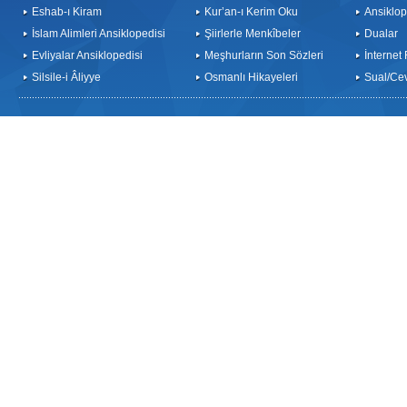
Eshab-ı Kiram
Kur’an-ı Kerim Oku
Ansiklop
İslam Alimleri Ansiklopedisi
Şiirlerle Menkîbeler
Dualar
Evliyalar Ansiklopedisi
Meşhurların Son Sözleri
İnternet
Silsile-i Âliyye
Osmanlı Hikayeleri
Sual/Ce