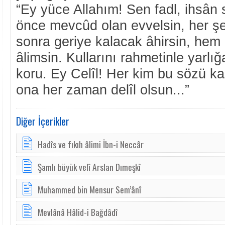
“Ey yüce Allahım! Sen fadl, ihsân 
önce mevcûd olan evvelsin, her ş
sonra geriye kalacak âhirsin, he
âlimsin. Kullarını rahmetinle yarlı
koru. Ey Celîl! Her kim bu sözü k
ona her zaman delîl olsun...”
Diğer İçerikler
Hadîs ve fıkıh âlimi İbn-i Neccâr
Şamlı büyük velî Arslan Dımeşkî
Muhammed bin Mensur Sem’ânî
Mevlânâ Hâlid-i Bağdâdî