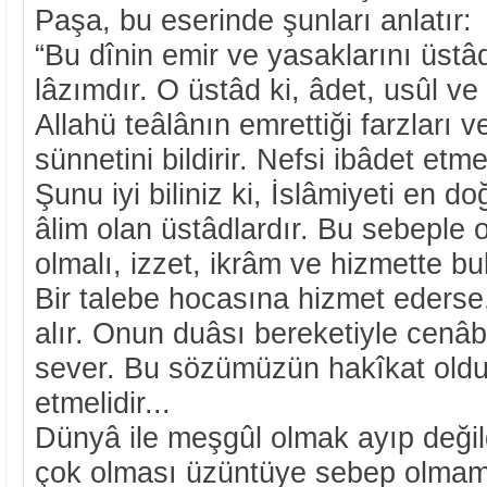
Paşa, bu eserinde şunları anlatır:
“Bu dînin emir ve yasaklarını üs
lâzımdır. O üstâd ki, âdet, usûl ve
Allahü teâlânın emrettiği farzları 
sünnetini bildirir. Nefsi ibâdet et
Şunu iyi biliniz ki, İslâmiyeti en d
âlim olan üstâdlardır. Bu sebeple 
olmalı, izzet, ikrâm ve hizmette bu
Bir talebe hocasına hizmet ederse
alır. Onun duâsı bereketiyle cenâb
sever. Bu sözümüzün hakîkat old
etmelidir...
Dünyâ ile meşgûl olmak ayıp değil
çok olması üzüntüye sebep olmam