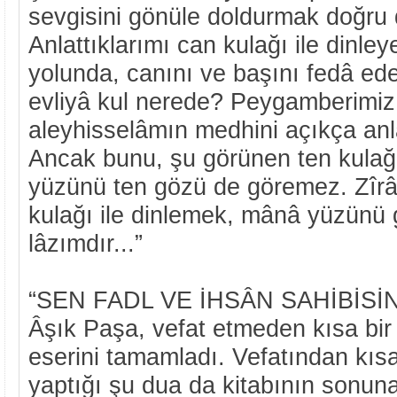
sevgisini gönüle doldurmak doğru d
Anlattıklarımı can kulağı ile dinley
yolunda, canını ve başını fedâ ede
evliyâ kul nerede? Peygamberim
aleyhisselâmın medhini açıkça an
Ancak bunu, şu görünen ten kulağ
yüzünü ten gözü de göremez. Zîrâ 
kulağı ile dinlemek, mânâ yüzünü 
lâzımdır...”
“SEN FADL VE İHSÂN SAHİBİSİN
Âşık Paşa, vefat etmeden kısa bi
eserini tamamladı. Vefatından kıs
yaptığı şu dua da kitabının sonuna 