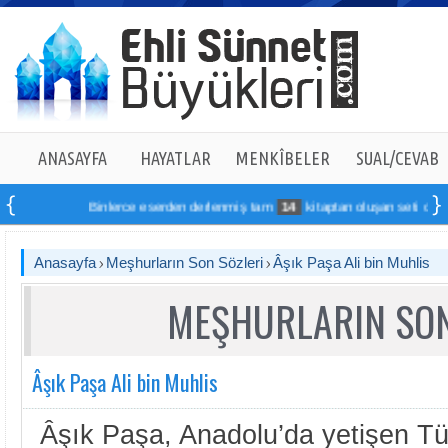
ANASAYFA
HAYATLAR
MENKÎBELER
SUAL/CEVAB
Binlerce eserden derlenmiş tam
14
kitaptan oluşan seti online sipa
Anasayfa
Meşhurların Son Sözleri
Âşık Paşa Ali bin Muhlis
MEŞHURLARIN SON
Âşık Paşa Ali bin Muhlis
Âşık Paşa, Anadolu’da yetişen Tür