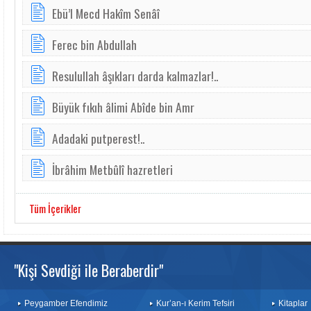
Ebü’l Mecd Hakîm Senâî
Ferec bin Abdullah
Re­su­lul­lah â­şık­la­rı ­dar­da kal­maz­lar!..
Büyük fıkıh âlimi Abîde bin Amr
Adadaki putperest!..
İbrâhim Metbûlî hazretleri
Tüm İçerikler
"Kişi Sevdiği ile Beraberdir"
Peygamber Efendimiz
Kur’an-ı Kerim Tefsiri
Kitaplar