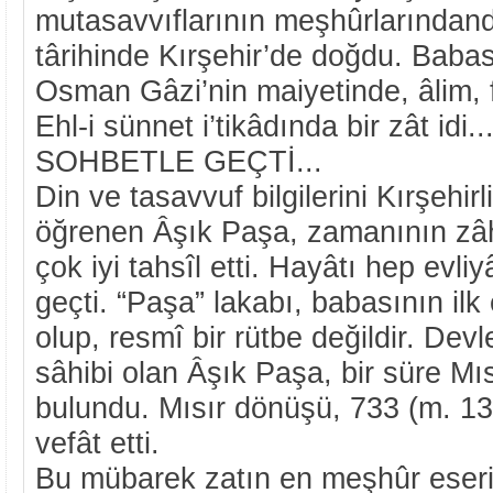
mutasavvıflarının meşhûrlarındand
târihinde Kırşehir’de doğdu. Baba
Osman Gâzi’nin maiyetinde, âlim, f
Ehl-i sünnet i’tikâdında bir zât id
SOHBETLE GEÇTİ...
Din ve tasavvuf bilgilerini Kırşehi
öğrenen Âşık Paşa, zamanının zâhir
çok iyi tahsîl etti. Hayâtı hep evli
geçti. “Paşa” lakabı, babasının il
olup, resmî bir rütbe değildir. Devle
sâhibi olan Âşık Paşa, bir süre Mıs
bulundu. Mısır dönüşü, 733 (m. 13
vefât etti.
Bu mübarek zatın en meşhûr eseri