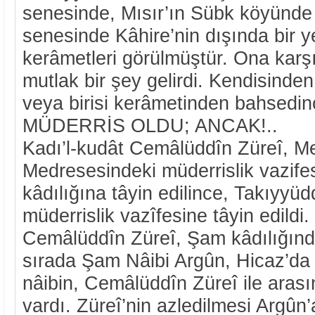
senesinde, Mısır’ın Sübk köyünde
senesinde Kâhire’nin dışında bir y
kerâmetleri görülmüştür. Ona karş
mutlak bir şey gelirdi. Kendisinde
veya birisi kerâmetinden bahsedince
MÜDERRİS OLDU; ANCAK!..
Kadı’l-kudât Cemâlüddîn Züreî, M
Medresesindeki müderrislik vazif
kâdılığına tâyin edilince, Takıyyü
müderrislik vazîfesine tâyin edildi
Cemâlüddîn Züreî, Şam kâdılığında
sırada Şam Nâibi Argûn, Hicaz’da
nâibin, Cemâlüddîn Züreî ile arasın
vardı. Züreî’nin azledilmesi Argûn