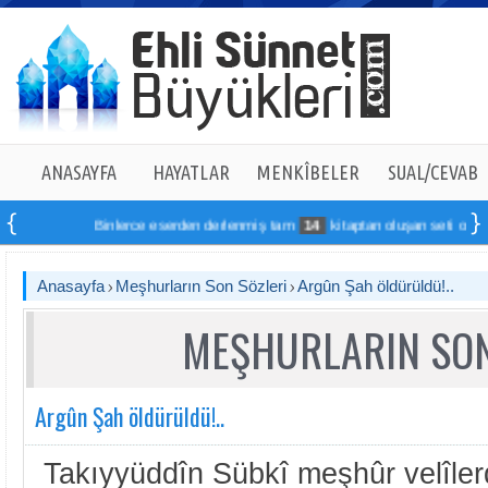
ANASAYFA
HAYATLAR
MENKÎBELER
SUAL/CEVAB
Binlerce eserden derlenmiş tam
14
kitaptan oluşan seti online sipa
Anasayfa
Meşhurların Son Sözleri
Argûn Şah öldürüldü!..
MEŞHURLARIN SON
Argûn Şah öldürüldü!..
Takıyyüddîn Sübkî meşhûr velîler