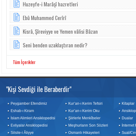
Huzeyfe-i Marâşî hazretleri
Ebû Muhammed Cerîrî
Kisrâ, Şîreviyye ve Yemen vâlisi Bâzan
Seni benden uzaklaştıran nedir?
Tüm İçerikler
"Kişi Sevdiği ile Beraberdir"
Peygamber Efendimiz
Kur’an-ı Kerim Tefsiri
Kitaplar
Eshab-ı Kiram
Kur’an-ı Kerim Oku
Ansiklop
İslam Alimleri Ansiklopedisi
Şiirlerle Menkîbeler
Dualar
Evliyalar Ansiklopedisi
Meşhurların Son Sözleri
İnternet
Silsile-i Âliyye
Osmanlı Hikayeleri
Sual/Ce