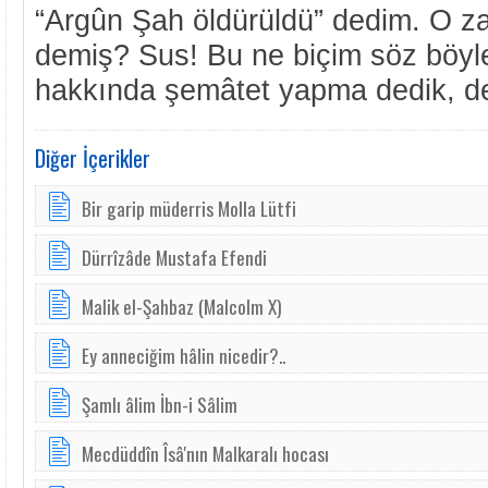
“Argûn Şah öldürüldü” dedim. O z
demiş? Sus! Bu ne biçim söz böyl
hakkında şemâtet yapma dedik, değ
Diğer İçerikler
Bir garip müderris Molla Lütfi
Dürrîzâde Mustafa Efendi
Malik el-Şahbaz (Malcolm X)
Ey anneciğim hâlin nicedir?..
Şamlı âlim İbn-i Sâlim
Mecdüddîn Îsâ'nın Malkaralı hocası