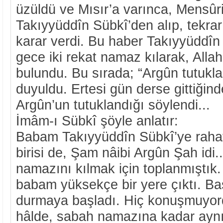
üzüldü ve Mısır’a varınca, Mensûri
Takıyyüddîn Sübkî’den alıp, tekra
karar verdi. Bu haber Takıyyüddîn
gece iki rekat namaz kılarak, Alla
bulundu. Bu sırada; “Argûn tutuklan
duyuldu. Ertesi gün derse gittiğin
Argûn’un tutuklandığı söylendi...
İmâm-ı Sübkî şöyle anlatır:
Babam Takıyyüddîn Sübkî’ye raha
birisi de, Şam nâibi Argûn Şah idi..
namazını kılmak için toplanmıştı
babam yüksekçe bir yere çıktı. Baş
durmaya başladı. Hiç konuşmuyor
hâlde, sabah namazına kadar aynı 