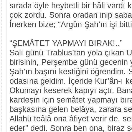
sırada öyle heybetli bir hâli vardı ki
çok zordu. Sonra oradan inip saba
İnerken bize; “Argûn Şah’ın işi bitti
“ŞEMÂTET YAPMAYI BIRAK!..”
Salı günü Trablus’tan yola çıkan 
birisinin, Perşembe günü gecenin 
Şah’ın başını kestiğini öğrendim.
odasına geldim. İçeride Kur’ân-ı 
Okumayı keserek kapıyı açtı. Ba
kardeşin için şemâtet yapmayı bır
başkasına gelen belâya, zarara sev
Allahü teâlâ ona âfiyet verir de, s
eder” dedi. Sonra ben ona, biraz sev