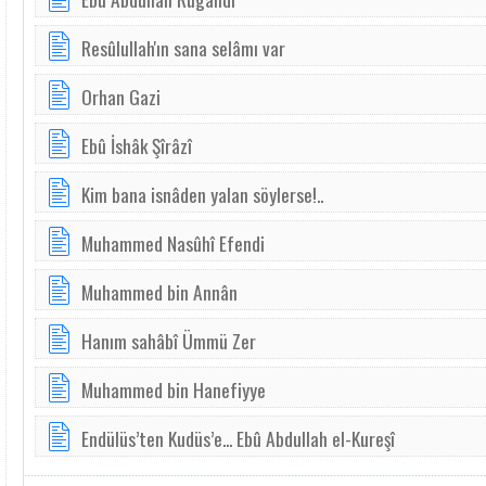
Resûlullah'ın sana selâmı var
Orhan Gazi
Ebû İshâk Şîrâzî
Kim bana isnâden yalan söylerse!..
Muhammed Nasûhî Efendi
Muhammed bin Annân
Hanım sahâbî Ümmü Zer
Muhammed bin Hanefiyye
Endülüs’ten Kudüs’e... Ebû Abdullah el-Kureşî