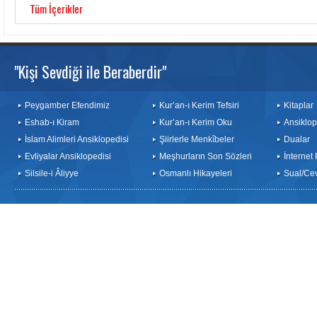
Tüm İçerikler
"Kişi Sevdiği ile Beraberdir"
Peygamber Efendimiz
Kur’an-ı Kerim Tefsiri
Kitaplar
Eshab-ı Kiram
Kur’an-ı Kerim Oku
Ansiklop
İslam Alimleri Ansiklopedisi
Şiirlerle Menkîbeler
Dualar
Evliyalar Ansiklopedisi
Meşhurların Son Sözleri
İnternet
Silsile-i Âliyye
Osmanlı Hikayeleri
Sual/Ce