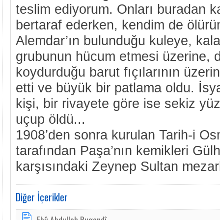
teslim ediyorum. Onları buradan ka
bertaraf ederken, kendim de ölürü
Alemdar’ın bulunduğu kuleye, kalab
grubunun hücum etmesi üzerine, 
koydurduğu barut fıçılarının üzerin
etti ve büyük bir patlama oldu. İs
kişi, bir rivayete göre ise sekiz yü
uçup öldü...
1908’den sonra kurulan Tarih-i O
tarafından Paşa’nın kemikleri Gül
karşısındaki Zeynep Sultan mezarlığ
Diğer İçerikler
Ebû Abdullah Rugandî