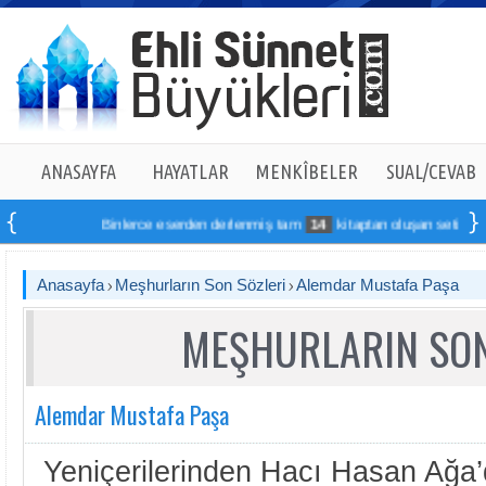
ANASAYFA
HAYATLAR
MENKÎBELER
SUAL/CEVAB
Binlerce eserden derlenmiş tam
14
kitaptan oluşan seti online si
Anasayfa
Meşhurların Son Sözleri
Alemdar Mustafa Paşa
MEŞHURLARIN SON
Alemdar Mustafa Paşa
Yeniçerilerinden Hacı Hasan Ağa’d