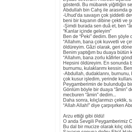
gösterdi. Bu mübarek yiğitliğin 
Abdullah bin Cahş ile arasında g
-Uhud’da savaşın çok şiddetli dev
beni bir kayanın dibine çekti ve ş
-Şimdi burada sen duâ et, ben “
“Kanlar içinde geleyim”
Ben de “Peki” dedim. Ben şöyle 
“Allahım, bana çok kuvvetli ve çe
öldüreyim. Gâzi olarak, geri dön
Benim yaptığım bu duaya bütün k
“Allahım, bana zorlu kâfirler gön
Hepsini öldüreyim. En sonunda bi
burnumu, kulaklarımı kessin. Be
-Abdullah, dudaklarını, burnunu, 
çok kusur işledim, yerinde kull
Peygamberimin de bulunduğu bir 
Gönlüm böyle bir duaya “âmin” d
mecburen “âmin” dedim...
Daha sonra, kılıçlarımızı çektik,
“Allah Allah!” diye çarpışırken Abdu
Arzu ettiği gibi öldü!
O anda Sevgili Peygamberimiz O’
Bu dal bir mucize olarak kılıç o
Savaşın sonuna doğru Ebül-Hakem 