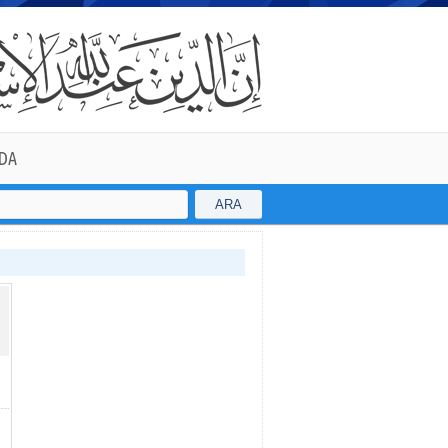
DA
ARA