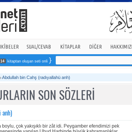
KÎBELER
SUAL/CEVAB
KİTAPLAR
DİĞER
HAKKIMIZ
itaptan oluşan seti online sipariş verebilirsiniz
Abdullah bin Cahş (radıyallahü anh)
RLARIN SON SÖZLERİ
ü anh)
 boylu, çok yakışıklı bir zât idi. Peygamber efendimizi pek
cü senesinde yapılan Uhud Harbinde büyük kahramanlıklar