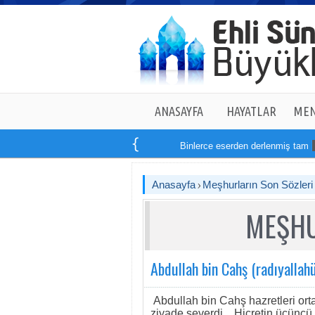
ANASAYFA
HAYATLAR
MEN
Binlerce eserden derlenmiş tam
14
k
Anasayfa
Meşhurların Son Sözleri
MEŞHU
Abdullah bin Cahş (radıyallah
Abdullah bin Cahş hazretleri orta
ziyade severdi... Hicretin üçün