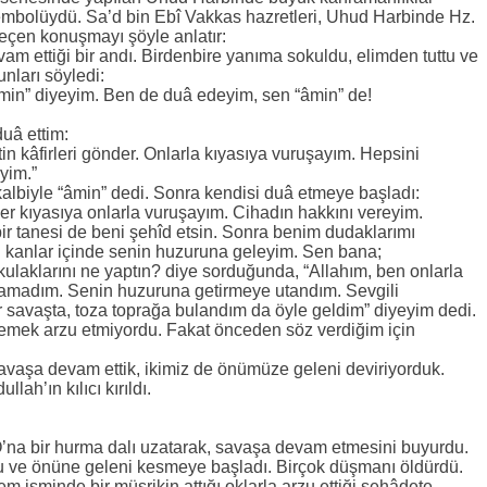
sembolüydü. Sa’d bin Ebî Vakkas hazretleri, Uhud Harbinde Hz.
eçen konuşmayı şöyle anlatır:
am ettiği bir andı. Birdenbire yanıma sokuldu, elimden tuttu ve
unları söyledi:
âmin” diyeyim. Ben de duâ edeyim, sen “âmin” de!
duâ ettim:
tin kâfirleri gönder. Onlarla kıyasıya vuruşayım. Hepsini
eyim.”
albiyle “âmin” dedi. Sonra kendisi duâ etmeye başladı:
der kıyasıya onlarla vuruşayım. Cihadın hakkını vereyim.
r tanesi de beni şehîd etsin. Sonra benim dudaklarımı
n kanlar içinde senin huzuruna geleyim. Sen bana;
kulaklarını ne yaptın? diye sorduğunda, “Allahım, ben onlarla
anamadım. Senin huzuruna getirmeye utandım. Sevgili
savaşta, toza toprağa bulandım da öyle geldim” diyeyim dedi.
emek arzu etmiyordu. Fakat önceden söz verdiğim için
 savaşa devam ettik, ikimiz de önümüze geleni deviriyorduk.
llah’ın kılıcı kırıldı.
na bir hurma dalı uzatarak, savaşa devam etmesini buyurdu.
ldu ve önüne geleni kesmeye başladı. Birçok düşmanı öldürdü.
isminde bir müşrikin attığı oklarla arzu ettiği şehâdete