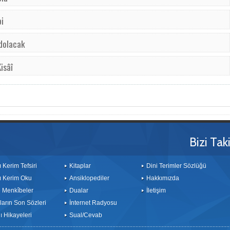
i
 dolacak
isâî
Bizi Tak
ı Kerim Tefsiri
Kitaplar
Dini Terimler Sözlüğü
ı Kerim Oku
Ansiklopediler
Hakkımızda
le Menkîbeler
Dualar
İletişim
arın Son Sözleri
İnternet Radyosu
 Hikayeleri
Sual/Cevab