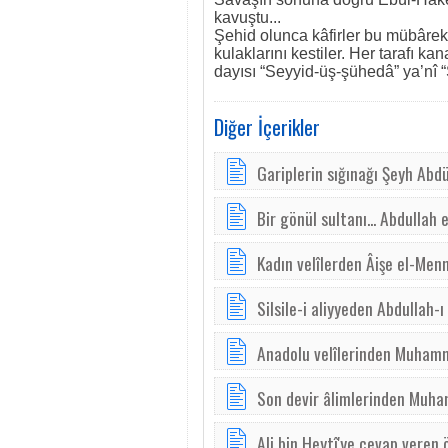
kavuştu...
Şehid olunca kâfirler bu mübâre
kulaklarını kestiler. Her tarafı 
dayısı “Seyyid-üş-şühedâ” ya’nî “Ş
Diğer İçerikler
Gariplerin sığınağı Şeyh Ab
Bir gönül sultanı... Abdullah 
Kadın velîlerden Âişe el-Men
Silsile-i aliyyeden Abdullah-ı
Anadolu velîlerinden Muham
Son devir âlimlerinden Muh
Ali bin Heytî'ye cevap veren 