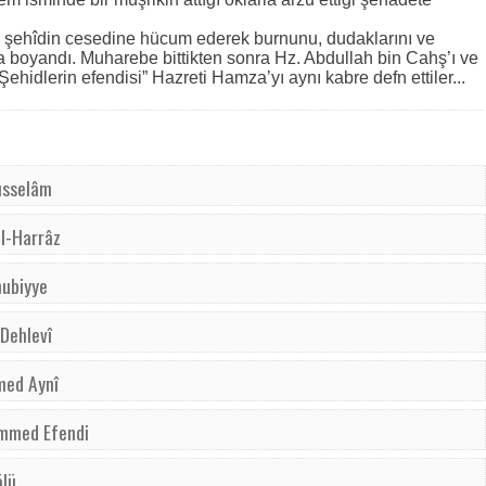
k şehîdin cesedine hücum ederek burnunu, dudaklarını ve
kana boyandı. Muharebe bittikten sonra Hz. Abdullah bin Cahş’ı ve
ehidlerin efendisi” Hazreti Hamza’yı aynı kabre defn ettiler...
düsselâm
el-Harrâz
nubiyye
 Dehlevî
med Aynî
ammed Efendi
ölü