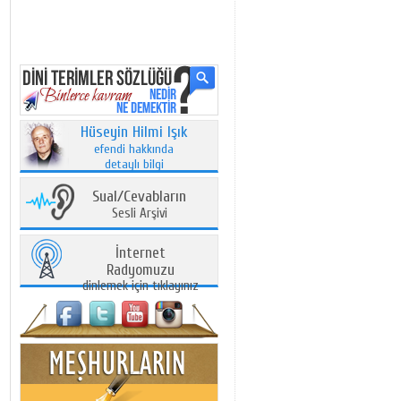
Hüseyin Hilmi Işık
efendi hakkında
detaylı bilgi
Sual/Cevabların
Sesli Arşivi
İnternet
Radyomuzu
dinlemek için tıklayınız