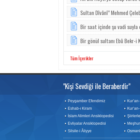
Sultan Dîvânî” Mehmed Çeleb
Bir saat içinde şu vadi suyla
Bir gönül sultanı Ebû Bekr-i K
Tüm İçerikler
"Kişi Sevdiği ile Beraberdir"
Peygamber Efendimiz
Kur’an-
Eshab-ı Kiram
Kur’an-
İslam Alimleri Ansiklopedisi
Şiirler
Evliyalar Ansiklopedisi
Meşhurl
Silsile-i Âliyye
Osmanlı