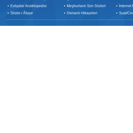
Evliyalar Ansiklopedisi
Meşhurların Son Sözleri
İnternet
Silsile-i Âliyye
Osmanlı Hikayeleri
Sual/Ce