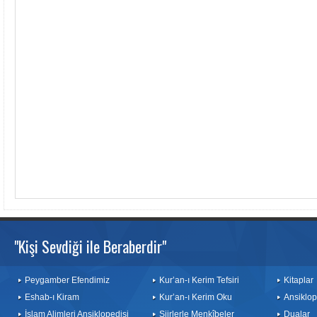
"Kişi Sevdiği ile Beraberdir"
Peygamber Efendimiz
Kur’an-ı Kerim Tefsiri
Kitaplar
Eshab-ı Kiram
Kur’an-ı Kerim Oku
Ansiklop
İslam Alimleri Ansiklopedisi
Şiirlerle Menkîbeler
Dualar