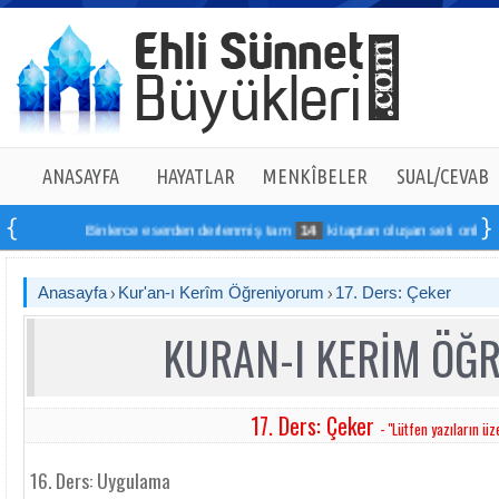
ANASAYFA
HAYATLAR
MENKÎBELER
SUAL/CEVAB
Binlerce eserden derlenmiş tam
14
kitaptan oluşan seti online sipa
Anasayfa
Kur'an-ı Kerîm Öğreniyorum
17. Ders: Çeker
KURAN-I KERİM ÖĞ
17. Ders: Çeker
- "Lütfen yazıların üze
16. Ders: Uygulama