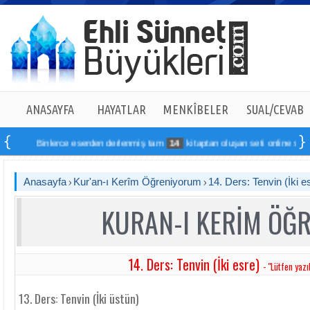
ANASAYFA
HAYATLAR
MENKÎBELER
SUAL/CEVAB
Binlerce eserden derlenmiş tam
14
kitaptan oluşan seti online sipariş v
Anasayfa
Kur'an-ı Kerîm Öğreniyorum
14. Ders: Tenvin (İki e
KURAN-I KERİM ÖĞ
14. Ders: Tenvin (İki esre)
- "Lütfen yazı
13. Ders: Tenvin (İki üstün)