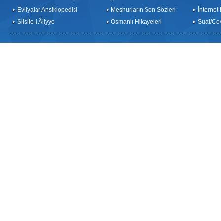
Evliyalar Ansiklopedisi
Meşhurların Son Sözleri
İnternet
Silsile-i Âliyye
Osmanlı Hikayeleri
Sual/Ce