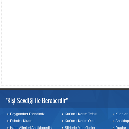
"Kişi Sevdiği ile Beraberdir"
Peygamber Efendimiz
Kur’an-ı Kerim Tefsiri
Kitaplar
Eshab-ı Kiram
Kur’an-ı Kerim Oku
Ansiklop
İslam Alimleri Ansiklopedisi
Şiirlerle Menkîbeler
Dualar