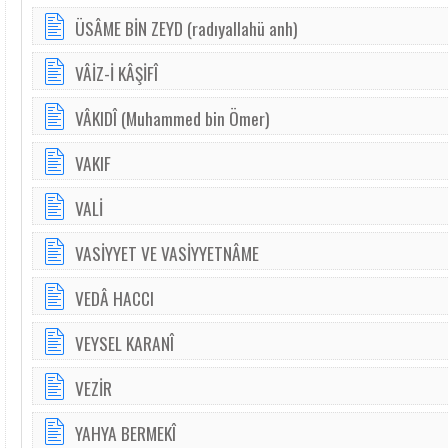
ÜSÂME BİN ZEYD (radıyallahü anh)
VÂİZ-İ KÂŞİFÎ
VÂKIDÎ (Muhammed bin Ömer)
VAKIF
VALİ
VASİYYET VE VASİYYETNÂME
VEDÂ HACCI
VEYSEL KARANÎ
VEZİR
YAHYA BERMEKÎ