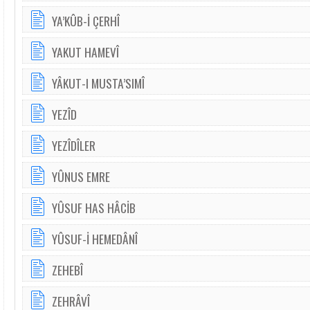
YA’KÛB-İ ÇERHÎ
YAKUT HAMEVÎ
YÂKUT-I MUSTA’SIMÎ
YEZÎD
YEZÎDÎLER
YÛNUS EMRE
YÛSUF HAS HÂCİB
YÛSUF-İ HEMEDÂNÎ
ZEHEBÎ
ZEHRÂVÎ