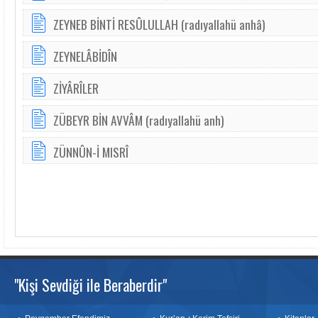
ZEYNEB BİNTİ RESÛLULLAH (radıyallahü anhâ)
ZEYNELÂBİDÎN
ZİYÂRÎLER
ZÜBEYR BİN AVVÂM (radıyallahü anh)
ZÜNNÛN-İ MISRÎ
"Kişi Sevdiği ile Beraberdir"