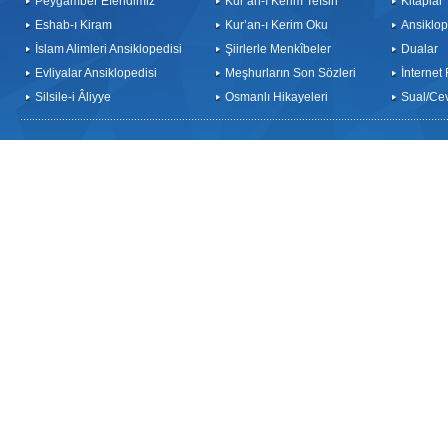
Peygamber Efendimiz
Kur’an-ı Kerim Tefsiri
Kitaplar
Eshab-ı Kiram
Kur’an-ı Kerim Oku
Ansiklop
İslam Alimleri Ansiklopedisi
Şiirlerle Menkîbeler
Dualar
Evliyalar Ansiklopedisi
Meşhurların Son Sözleri
İnternet
Silsile-i Âliyye
Osmanlı Hikayeleri
Sual/Ce