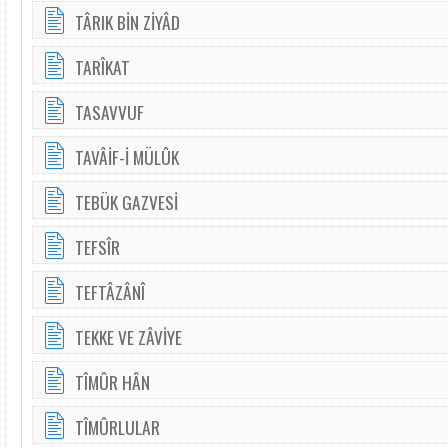
TÂRIK BİN ZİYÂD
TARÎKAT
TASAVVUF
TAVÂİF-İ MÜLÛK
TEBÜK GAZVESİ
TEFSÎR
TEFTÂZÂNÎ
TEKKE VE ZÂVİYE
TÎMÛR HÂN
TÎMÛRLULAR