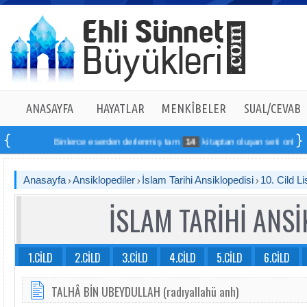
ANASAYFA
HAYATLAR
MENKÎBELER
SUAL/CEVAB
Binlerce eserden derlenmiş tam
14
kitaptan oluşan seti online sipariş
Anasayfa
Ansiklopediler
İslam Tarihi Ansiklopedisi
10. Cild Li
İSLAM TARİHİ ANSİ
1.CİLD
2.CİLD
3.CİLD
4.CİLD
5.CİLD
6.CİLD
TALHÂ BİN UBEYDULLAH (radıyallahü anh)