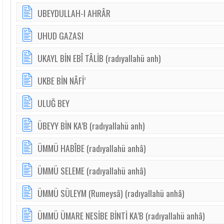
UBEYDULLAH-I AHRÂR
UHUD GAZASI
UKAYL BİN EBÎ TÂLİB (radıyallahü anh)
UKBE BİN NÂFİ’
ULUĞ BEY
ÜBEYY BİN KA’B (radıyallahü anh)
ÜMMÜ HABÎBE (radıyallahü anhâ)
ÜMMÜ SELEME (radıyallahü anhâ)
ÜMMÜ SÜLEYM (Rumeysâ) (radıyallahü anhâ)
ÜMMÜ ÜMARE NESİBE BİNTİ KA’B (radıyallahü anhâ)