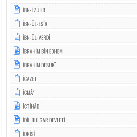
İBN-İ ZÜHR
İBN-ÜL-ESÎR
İBN-ÜL-VERDÎ
İBRAHİM BİN EDHEM
İBRAHİM DESÜKÎ
İCAZET
İCMÂ’
İCTİHÂD
İDİL BULGAR DEVLETİ
İDRİSÎ