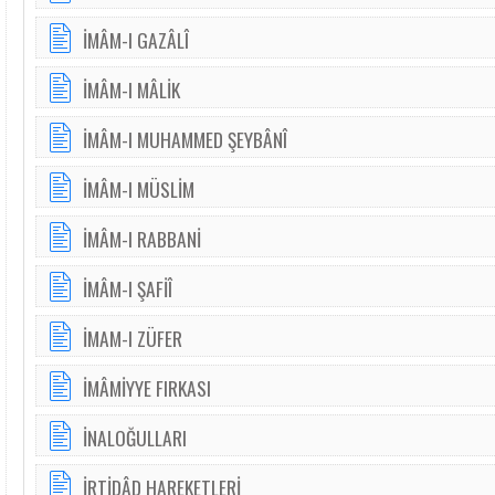
İMÂM-I GAZÂLÎ
İMÂM-I MÂLİK
İMÂM-I MUHAMMED ŞEYBÂNÎ
İMÂM-I MÜSLİM
İMÂM-I RABBANİ
İMÂM-I ŞAFİÎ
İMAM-I ZÜFER
İMÂMİYYE FIRKASI
İNALOĞULLARI
İRTİDÂD HAREKETLERİ