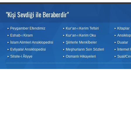
"Kişi Sevdiği ile Beraberdir"
Peygamber Efendimiz
Kur’an-ı Kerim Tefsiri
Kitaplar
Eshab-ı Kiram
Kur’an-ı Kerim Oku
Ansiklop
İslam Alimleri Ansiklopedisi
Şiirlerle Menkîbeler
Dualar
Evliyalar Ansiklopedisi
Meşhurların Son Sözleri
İnternet
Silsile-i Âliyye
Osmanlı Hikayeleri
Sual/Ce