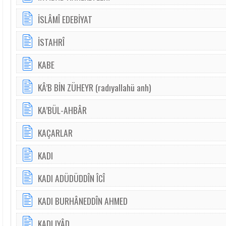
İSLÂMÎ EDEBİYAT
İSTAHRÎ
KABE
KÂ’B BİN ZÜHEYR (radıyallahü anh)
KA’BÜL-AHBÂR
KAÇARLAR
KADI
KADI ADÜDÜDDÎN ÎCÎ
KADI BURHÂNEDDÎN AHMED
KADI IYÂD