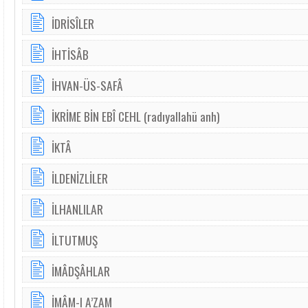
İDRİSÎLER
İHTİSÂB
İHVAN-ÜS-SAFÂ
İKRİME BİN EBÎ CEHL (radıyallahü anh)
İKTÂ
İLDENİZLİLER
İLHANLILAR
İLTUTMUŞ
İMÂDŞÂHLAR
İMÂM-I A’ZAM