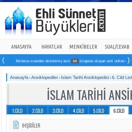
ANASAYFA
HAYATLAR
MENKÎBELER
SUAL/CEVAB
Binlerce eserden derlenmiş tam
14
kitaptan oluşan seti online sipariş verebi
Anasayfa
Ansiklopediler
İslam Tarihi Ansiklopedisi
6. Cild Lis
İSLAM TARİHİ ANSİ
1.CİLD
2.CİLD
3.CİLD
4.CİLD
5.CİLD
6.CİLD
IHŞİDÎLER