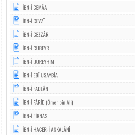
İBN-İ CEMÂA
İBN-İ CEVZÎ
İBN-İ CEZZÂR
İBN-İ CÜBEYR
İBN-İ DÜREYHİM
İBN-İ EBÎ USAYBİA
İBN-İ FADLÂN
İBN-İ FÂRİD (Ömer bin Ali)
İBN-İ FİRNÂS
İBN-İ HACER-İ ASKALÂNÎ