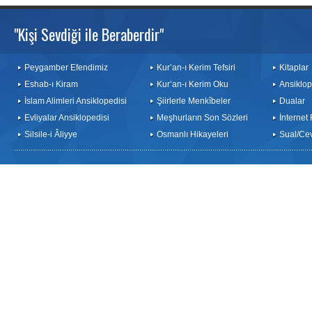
"Kişi Sevdiği ile Beraberdir"
Peygamber Efendimiz
Kur’an-ı Kerim Tefsiri
Kitaplar
Eshab-ı Kiram
Kur’an-ı Kerim Oku
Ansiklop
İslam Alimleri Ansiklopedisi
Şiirlerle Menkîbeler
Dualar
Evliyalar Ansiklopedisi
Meşhurların Son Sözleri
İnternet
Silsile-i Âliyye
Osmanlı Hikayeleri
Sual/Ce