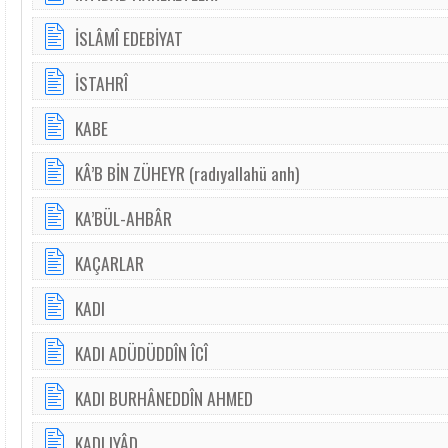
İSLÂMÎ EDEBİYAT
İSTAHRÎ
KABE
KÂ’B BİN ZÜHEYR (radıyallahü anh)
KA’BÜL-AHBÂR
KAÇARLAR
KADI
KADI ADÜDÜDDÎN ÎCÎ
KADI BURHÂNEDDÎN AHMED
KADI IYÂD