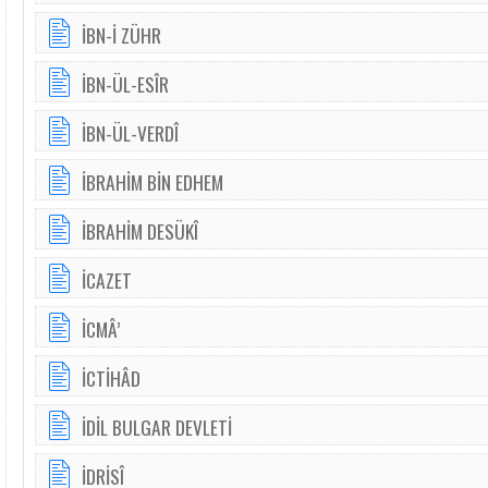
İBN-İ ZÜHR
İBN-ÜL-ESÎR
İBN-ÜL-VERDÎ
İBRAHİM BİN EDHEM
İBRAHİM DESÜKÎ
İCAZET
İCMÂ’
İCTİHÂD
İDİL BULGAR DEVLETİ
İDRİSÎ