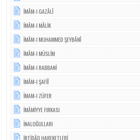
İMÂM-I GAZÂLÎ
İMÂM-I MÂLİK
İMÂM-I MUHAMMED ŞEYBÂNÎ
İMÂM-I MÜSLİM
İMÂM-I RABBANİ
İMÂM-I ŞAFİÎ
İMAM-I ZÜFER
İMÂMİYYE FIRKASI
İNALOĞULLARI
İRTİDÂD HAREKETLERİ