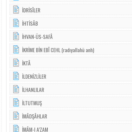
İDRİSÎLER
İHTİSÂB
İHVAN-ÜS-SAFÂ
İKRİME BİN EBÎ CEHL (radıyallahü anh)
İKTÂ
İLDENİZLİLER
İLHANLILAR
İLTUTMUŞ
İMÂDŞÂHLAR
İMÂM-I A’ZAM