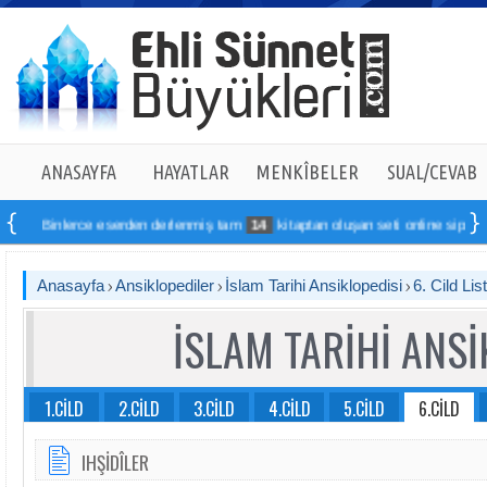
ANASAYFA
HAYATLAR
MENKÎBELER
SUAL/CEVAB
inlerce eserden derlenmiş tam
14
kitaptan oluşan seti online sipariş verebilir
Anasayfa
Ansiklopediler
İslam Tarihi Ansiklopedisi
6. Cild Lis
İSLAM TARİHİ ANSİ
1.CİLD
2.CİLD
3.CİLD
4.CİLD
5.CİLD
6.CİLD
IHŞİDÎLER