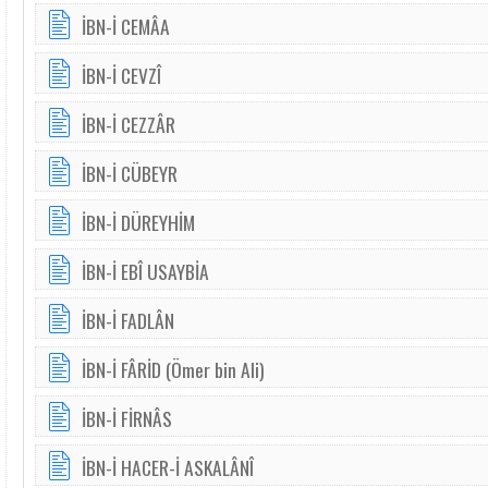
İBN-İ CEMÂA
İBN-İ CEVZÎ
İBN-İ CEZZÂR
İBN-İ CÜBEYR
İBN-İ DÜREYHİM
İBN-İ EBÎ USAYBİA
İBN-İ FADLÂN
İBN-İ FÂRİD (Ömer bin Ali)
İBN-İ FİRNÂS
İBN-İ HACER-İ ASKALÂNÎ