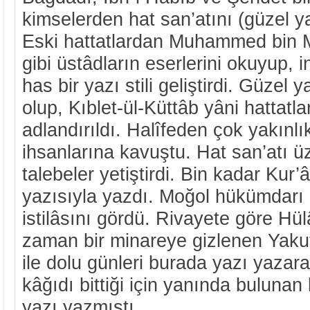
kimselerden hat san’atını (güzel y
Eski hattatlardan Muhammed bin M
gibi üstâdların eserlerini okuyup, 
has bir yazı stili geliştirdi. Güze
olup, Kıblet-ül-Küttâb yâni hattatla
adlandırıldı. Halîfeden çok yakınlık
ihsanlarına kavuştu. Hat san’atı ü
talebeler yetiştirdi. Bin kadar Kur’
yazısıyla yazdı. Moğol hükümdarı
istilâsını gördü. Rivayete göre Hü
zaman bir minareye gizlenen Yaku
ile dolu günleri burada yazı yazara
kâğıdı bittiği için yanında bulunan
yazı yazmıştı.