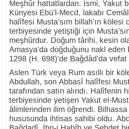
Meşhûr hattatlardan. İsmi, Yakut bi
Künyesi Ebü’l-Mecd, lakabı Cemâl
halîfesi Musta’sım billah’ın kölesi
terbiyesinde yetiştiği için Musta’sı
meşhûrdur. Doğum târihi, kesin ol
Amasya’da doğduğunu nakl eden k
1298 (H. 698)’de Bağdâd’da vefat e
Aslen Türk veya Rum asıllı bir köl
Abdullah, son Abbasî halîfesi Must
tarafından satın alındı. Halîfenin
terbiyesinde yetişen Yakut el-Mus
âlimlerinden ilim öğrendi. Bilhassa
hususunda ihtisas sahibi oldu. Ab
Bağdadî, İbn-i Habîb ve Şehdet bin