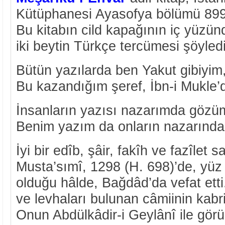
Kütüphanesi Ayasofya bölümü 899 
Bu kitabın cild kapağının iç yüzün
iki beytin Türkçe tercümesi şöyledi
Bütün yazılarda ben Yakut gibiyim
Bu kazandığım şeref, İbn-i Mukle’d
İnsanların yazısı nazarımda gözüm 
Benim yazım da onların nazarında 
İyi bir edîb, şâir, fakîh ve fazîlet 
Musta’sımî, 1298 (H. 698)’de, yüz
olduğu hâlde, Bağdâd’da vefat etti.
ve levhaları bulunan câmiinin kabri
Onun Abdülkâdir-i Geylânî ile gör