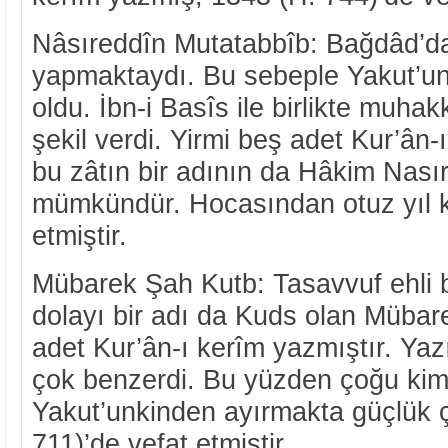
Nâsıreddîn Mutatabbîb: Bağdâd’da
yapmaktaydı. Bu sebeple Yakut’un
oldu. İbn-i Basîs ile birlikte muhak
şekil verdi. Yirmi beş adet Kur’ân
bu zâtın bir adının da Hâkim Nası
mümkündür. Hocasından otuz yıl k
etmiştir.
Mübarek Şah Kutb: Tasavvuf ehli 
dolayı bir adı da Kuds olan Mübar
adet Kur’ân-ı kerîm yazmıştır. Yaz
çok benzerdi. Bu yüzden çoğu kim
Yakut’unkinden ayırmakta güçlük ç
711)’de vefat etmiştir.