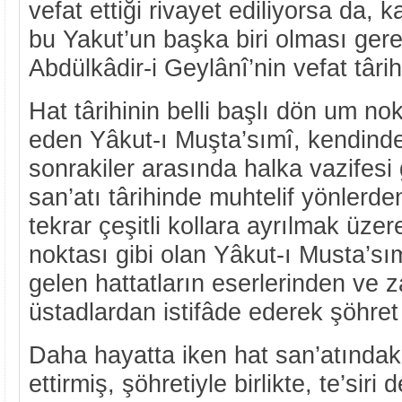
vefat ettiği rivayet ediliyorsa da, k
bu Yakut’un başka biri olması ger
Abdülkâdir-i Geylânî’nin vefat târih
Hat târihinin belli başlı dön um nok
eden Yâkut-ı Muşta’sımî, kendinde
sonrakiler arasında halka vazifesi
san’atı târihinde muhtelif yönlerde
tekrar çeşitli kollara ayrılmak üzer
noktası gibi olan Yâkut-ı Musta’s
gelen hattatların eserlerinden ve
üstadlardan istifâde ederek şöhret
Daha hayatta iken hat san’atındaki
ettirmiş, şöhretiyle birlikte, te’siri