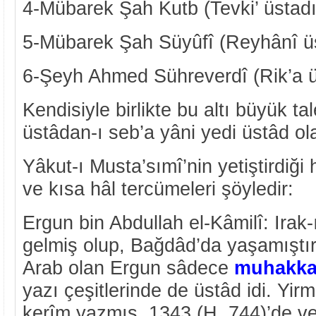
4-Mübarek Şah Kutb (Tevki’ üstadı
5-Mübarek Şah Süyûfî (Reyhânî üs
6-Şeyh Ahmed Sühreverdî (Rik’a ü
Kendisiyle birlikte bu altı büyük t
üstâdan-ı seb’a yâni yedi üstâd ola
Yâkut-ı Musta’sımî’nin yetiştirdiği 
ve kısa hâl tercümeleri şöyledir:
Ergun bin Abdullah el-Kâmilî: Ira
gelmiş olup, Bağdâd’da yaşamıştır
Arab olan Ergun sâdece
muhakk
yazı çeşitlerinde de üstâd idi. Yir
kerîm yazmış, 1343 (H. 744)’de vef