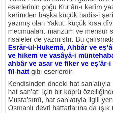
eserlerinin çoğu Kur’ân-ı kerîm ya
kerîmden başka küçük hadîs-i şer
yazmış olan Yakut, küçük kısa dîvâ
mecmuaları, manzum ve mensur sö
risaleler de yazmıştır. Bu çalışmala
Esrâr-ül-Hükemâ, Ahbâr ve eş’âr
ve hikem ve vasâyâ-i müntehab
ahbâr ve asar ve fiker ve eş’âr-
fîl-hatt
gibi eserlerdir.
Kendisinden önceki hat san’atıyla
hat san’atı için bir köprü özelliğin
Musta’sımî, hat san’atıyla ilgili y
Osmanlı devri hattatlarına da ışık 