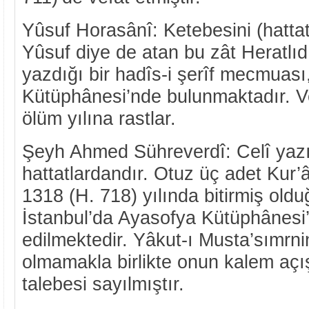
Yûsuf Horasânî: Ketebesini (hatta
Yûsuf diye de atan bu zât Heratlıd
yazdığı bir hadîs-i şerîf mecmuas
Kütüphânesi’nde bulunmaktadır. V
ölüm yılına rastlar.
Şeyh Ahmed Sühreverdî: Celî yazı
hattatlardandır. Otuz üç adet Kur’
1318 (H. 718) yılında bitirmiş oldu
İstanbul’da Ayasofya Kütüphânes
edilmektedir. Yâkut-ı Musta’sımrn
olmamakla birlikte onun kalem açı
talebesi sayılmıştır.