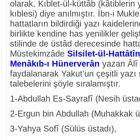
olarak, Kıblet-ül-küttâb (kâtiblerin 
kıblesi) diye anılmıştır. İbn-i Mukl
hattatların bildirdiği yazı kaideler
birlikte kendine has yenilikler gelişt
stilinde de üstâd derecesinde hattat
Müstekimzâde
Silsilet-ül-Hattâtî
Menâkıb-ı Hünerverân
yazan Âlî 
faydalanarak Yakut’un çeşitli yazı 
talebelerini şöyle sıralamıştır.
1-Abdullah Es-Sayrafî (Nesih üstad
2-Ergun bin Abdullah (Muhakkak ü
3-Yahya Sofî (Sülüs üstadı),