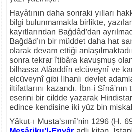
Hayâtının daha sonraki yılları hak
bilgi bulunmamakla birlikte, yazılar
kayıtlarından Bağdâd’dan ayrılmad
Bağdâd’ın bir müddet daha hat san
olarak devam ettiği anlaşılmaktadı
sonra tekrar îtibâra kavuşmuş ola
bilhassa Alâaddîn elcüveynî ve k
elcüveynî gibi İlhanlı devlet adaml
iltifatlarını kazandı. İbn-i Sînâ’nın
eserini bir cildde yazarak Hindista
edince kendisine iki yüz bin miskal 
Yâkut-ı Musta’sımî’nin 1296 (H. 696
Meşâriku’l-Envâr
adlı kitap, İsta