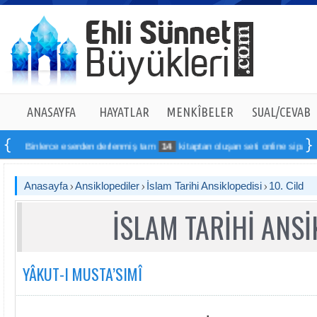
ANASAYFA
HAYATLAR
MENKÎBELER
SUAL/CEVAB
rce eserden derlenmiş tam
14
kitaptan oluşan seti online sipariş verebilirsin
Anasayfa
Ansiklopediler
İslam Tarihi Ansiklopedisi
10. Cild
İSLAM TARİHİ ANSİ
YÂKUT-I MUSTA’SIMÎ