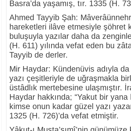
Basra’da yaşamış, tır. 1335 (H. 735
Ahmed Tayyib Şah: Mâverâünnehrli
hareketleri ilâve etmesiyle şöhret
buluşuyla yazılar daha da zenginle
(H. 611) yılında vefat eden bu zât
Tayyib de derler.
Mir Haydar: Kündenüvis adıyla da 
yazı çeşitleriyle de uğraşmakla birl
üstâdlık mertebesine ulaşmıştır. İra
Haydar hakkında; “Yakut bir yana bı
kimse onun kadar güzel yazı yazam
1325 (H. 726)’da vefat etmiştir.
Yâkut-ı Musta’sımî’nin günümüze 