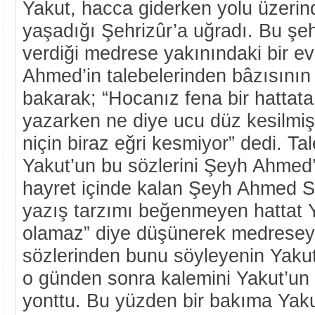
Yakut, hacca giderken yolu üzeri
yaşadığı Şehrizûr’a uğradı. Bu şe
verdiği medrese yakınındaki bir ev
Ahmed’in talebelerinden bâzısının
bakarak; “Hocanız fena bir hattat
yazarken ne diye ucu düz kesilmiş
niçin biraz eğri kesmiyor” dedi. Tal
Yakut’un bu sözlerini Şeyh Ahmed
hayret içinde kalan Şeyh Ahmed S
yazış tarzımı beğenmeyen hattat 
olamaz” diye düşünerek medreseye
sözlerinden bunu söyleyenin Yaku
o günden sonra kalemini Yakut’un ta
yonttu. Bu yüzden bir bakıma Yakut