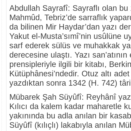
Abdullah Sayrafî: Sayraflı olan bu
Mahmûd, Tebriz’de sarraflık yapar
da bilinen Mir Haydar’dan yazı der
Yakut el-Musta’sımî’nin usûlüne u
sarf ederek sülüs ve muhakkak ya
derecesine ulaştı. Yazı san’atının 
prensipleriyle ilgili bir kitabı, Berki
Kütüphânesi’ndedir. Otuz altı adet
yazdıktan sonra 1342 (H. 742) târih
Mübarek Şah Süyûfî: Reyhânî yazı
Kılıcı da kalem kadar maharetle k
yakınında bu adla anılan bir kasa
Süyûfî (kılıçlı) lakabıyla anılan 