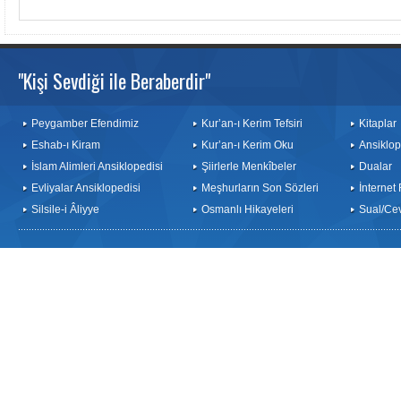
"Kişi Sevdiği ile Beraberdir"
Peygamber Efendimiz
Kur’an-ı Kerim Tefsiri
Kitaplar
Eshab-ı Kiram
Kur’an-ı Kerim Oku
Ansiklop
İslam Alimleri Ansiklopedisi
Şiirlerle Menkîbeler
Dualar
Evliyalar Ansiklopedisi
Meşhurların Son Sözleri
İnternet
Silsile-i Âliyye
Osmanlı Hikayeleri
Sual/Ce