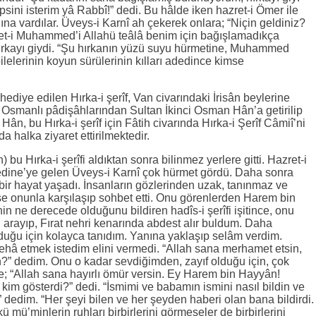
psini isterim yâ Rabbî!” dedi. Bu hâlde iken hazret-i Ömer ile
nına vardılar. Üveys-i Karnî ah çekerek onlara; “Niçin geldiniz?
t-i Muhammed’i Allahü teâlâ benim için bağışlamadıkça
hırkayı giydi. “Şu hırkanın yüzü suyu hürmetine, Muhammed
lerinin koyun sürülerinin kılları adedince kimse
ediye edilen Hırka-i şerîf, Van civarındaki İrisân beylerine
 Osmanlı pâdişâhlarından Sultan İkinci Osman Hân’a getirilip
ân, bu Hırka-i şerîf için Fâtih civarında Hırka-i Şerîf Câmiî’ni
 halka ziyaret ettirilmektedir.
 bu Hırka-i şerîfi aldıktan sonra bilinmez yerlere gitti. Hazret-i
edine’ye gelen Üveys-i Karnî çok hürmet gördü. Daha sonra
bir hayat yaşadı. İnsanların gözlerinden uzak, tanınmaz ve
mse onunla karşılaşıp sohbet etti. Onu görenlerden Harem bin
in ne derecede olduğunu bildiren hadîs-i şerîfi işitince, onu
 arayıp, Fırat nehri kenarında abdest alır buldum. Daha
ğu için kolayca tanıdım. Yanına yaklaşıp selâm verdim.
ehâ etmek istedim elini vermedi. “Allah sana merhamet etsin,
n?” dedim. Onu o kadar sevdiğimden, zayıf olduğu için, çok
e; “Allah sana hayırlı ömür versin. Ey Harem bin Hayyân!
im gösterdi?” dedi. “İsmimi ve babamın ismini nasıl bildin ve
 dedim. “Her şeyi bilen ve her şeyden haberi olan bana bildirdi.
mü’minlerin ruhları birbirlerini görmeseler de birbirlerini