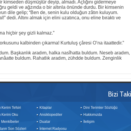
. Bir kimseden düşmüştür deyip, almadı. Açlığını gidermeye
ğru geldi ve ağzında o bir altınla önünde durdu. Bir kimsenin
oyun dile gelip; “Ben de, senin kulu olduğun zâtın kuluyum.
l!” dedi. Altını almak için elini uzatınca, onu eline bıraktı ve
na hiçbir şey gizli kalmaz.”
korkusunu kalbinden çıkarma! Kurtuluş çâresi O’na itaattedir.”
ldum. Başkanlık aradım, halka nasîhatta buldum. Neseb aradım,
anâatte buldum. Rahatlık aradım, zühdde buldum. Zenginlik
Bizi Tak
ı Kerim Tefsiri
Kitaplar
Dini Terimler Sözlüğü
ı Kerim Oku
Ansiklopediler
Hakkımızda
le Menkîbeler
Dualar
İletişim
arın Son Sözleri
İnternet Radyosu