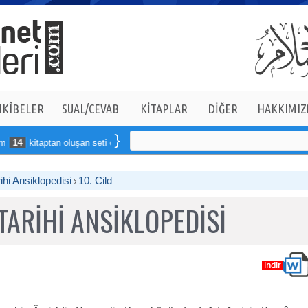
KÎBELER
SUAL/CEVAB
KİTAPLAR
DİĞER
HAKKIMIZ
aptan oluşan seti online sipariş verebilirsiniz
ihi Ansiklopedisi
10. Cild
TARİHİ ANSİKLOPEDİSİ