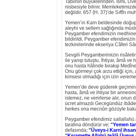
Tabiînin büyüklerinden. İsmi, Üv
nisbesiyle bilinir. Memleketimizd
değildir. 657 (H. 37)’de Sıffîn mu
Yemen’in Karn beldesinde doğup
aleyhi ve sellem sağlığında müs
Peygamber efendimizin medhine m
bildirildi. Peygamber efendimiz
tezkirelerinde ekseriya Câferi Sâd
Sevgili Peygamberimizin risâlet
ile yanıp tutuştu. İhtiyar, âmâ ve
onu hasta hâlinde bırakıp Medîn
Onu görmeyi çok arzu ettiği için,
kimsesi olmadığı için izin vereme
Yemen’de deve güderek geçimini 
hasta, âmâ ve ihtiyar bir annesin
istemez, ne verirlerse alır, onun d
ücret almazdı Gecegündüz ibâdet ve
herkes ona mecnûn gözüyle baka
Peygamber efendimiz sallallahü
tarafına döndürür ve;
“Yemen tar
defasında;
“Üveys-i Karnî ihsan v
“Kıyamette Allahü teâlâ Üveys s