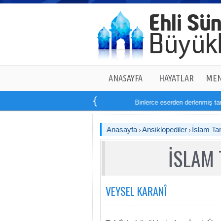
ANASAYFA
HAYATLAR
MEN
Binlerce eserden derlenmiş tam
14
kit
Anasayfa
Ansiklopediler
İslam Tar
İSLAM 
VEYSEL KARANÎ