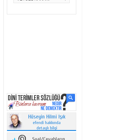
Hüseyin Hilmi Işık
efendi hakkında
detaylı bilgi
Sual/Cevabların