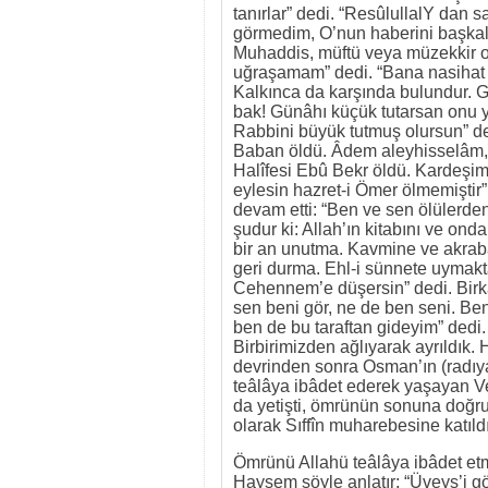
tanırlar” dedi. “ResûlullalY dan 
görmedim, O’nun haberini başkal
Muhaddis, müftü veya müzekkir o
uğraşamam” dedi. “Bana nasihat et
Kalkınca da karşında bulundur. 
bak! Günâhı küçük tutarsan onu 
Rabbini büyük tutmuş olursun” de
Baban öldü. Âdem aleyhisselâm,
Halîfesi Ebû Bekr öldü. Kardeşi
eylesin hazret-i Ömer ölmemiştir”
devam etti: “Ben ve sen ölülerden
şudur ki: Allah’ın kitabını ve ond
bir an unutma. Kavmine ve akraba
geri durma. Ehl-i sünnete uymakta
Cehennem’e düşersin” dedi. Birka
sen beni gör, ne de ben seni. Beni
ben de bu taraftan gideyim” dedi
Birbirimizden ağlıyarak ayrıldık.
devrinden sonra Osman’ın (radıya
teâlâya ibâdet ederek yaşayan Vey
da yetişti, ömrünün sonuna doğru 
olarak Sıffîn muharebesine katıl
Ömrünü Allahü teâlâya ibâdet etm
Haysem şöyle anlatır: “Üveys’i gö