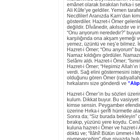
emânet olarak bırakılan hırka-i s
Ali Kûfe’ye geldiler. Yemen taraf
Necdliler! Aranızda Karn’dan kims
gösterdiler. Hazret-i Ömer gelenl
değildir. Dîvânedir, akılsızdır ve 
“Onu arıyorum nerededir?” buyur
karşılığında ona akşam yemeği veri
yemez, üzüntü ve neş’e bilmez. İn
Hazret-i Ömer; “Onu arıyorum” buyu
Namaz kıldığını gördüler. Namazı 
Selâmı aldı. Hazret-i Ömer; “İsmin
Hazret-i Ömer; “Hepimiz Allah’ın 
verdi. Sağ elini göstermesini iste
olduğunu gören Ömer (radıyallah
hırkalarını size gönderdi ve
“Alıp
Hazret-i Ömer’in bu sözleri üzeri
kulum. Dikkat buyur. Bu vasiyyet
kimse sensin. Peygamber efendimiz
üzerine Hırka-i şerîfi hürmetle a
Sonra da; “Siz burada bekleyin” d
bırakıp, yüzünü yere koydu. Cenâ
kuluna hazret-i Ömer ve hazret-i A
döktü ve; “İlâhî! Bütün ümmet-i
giymeyeceğim” diye niyazda bulun