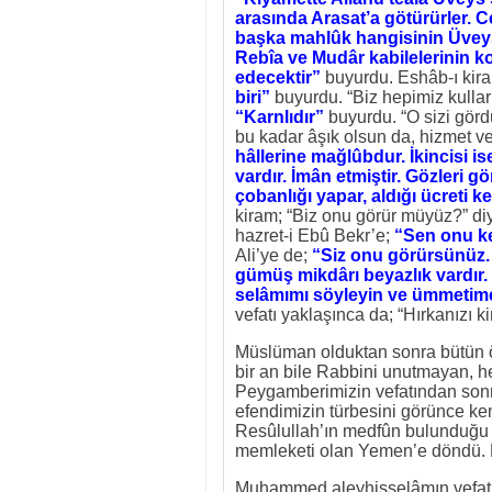
arasında Arasat’a götürürler. C
başka mahlûk hangisinin Üvey
Rebîa ve Mudâr kabilelerinin ko
edecektir”
buyurdu. Eshâb-ı kira
biri”
buyurdu. “Biz hepimiz kulları
“Karnlıdır”
buyurdu. “O sizi görd
bu kadar âşık olsun da, hizmet 
hâllerine mağlûbdur. İkincisi is
vardır. İmân etmiştir. Gözleri 
çobanlığı yapar, aldığı ücreti 
kiram; “Biz onu görür müyüz?” di
hazret-i Ebû Bekr’e;
“Sen onu k
Ali’ye de;
“Siz onu görürsünüz. 
gümüş mikdârı beyazlık vardır. 
selâmımı söyleyin ve ümmetime 
vefatı yaklaşınca da; “Hırkanızı k
Müslüman olduktan sonra bütün ö
bir an bile Rabbini unutmayan, he
Peygamberimizin vefatından sonr
efendimizin türbesini görünce ke
Resûlullah’ın medfûn bulunduğu 
memleketi olan Yemen’e döndü. Bi
Muhammed aleyhisselâmın vefatınd