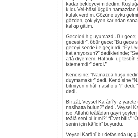
kadar bekleyeyim dedim. Kuşluğa 
kıldı. Vel-hâsıl üçgün namazdan 
kulak verdim. Gözüne uyku gelmi
gözden, çok yiyen karından sana 
kalkıp gittim.
Geceleri hiç uyumazdı. Bir gece;
gecesidir”, öbür gece; “Bu gece s
geceyi secde ile geçirirdi. “Ey Ü
katlanıyorsun?” dediklerinde; “S
a’lâ diyemem. Halbuki üç tesbîh
istememdir” derdi.”
Kendisine; “Namazda huşu nedir?
duymamaktır” dedi. Kendisine “Na
bilmiyenin hâli nasıl olur?” dedi. 
dedi.
Bir zât, Veysel Karânî’yi ziyarete 
nasîhatta bulun?” dedi. Veysel Karâ
ise, Allahü teâlâdan gayri şeyleri
teâlâ seni bilir mi?” “Evet bilir.” 
senin için kâfîdir” buyurdu.
Veysel Karânî bir defasında üç 