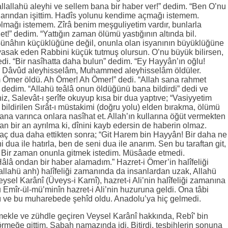
sallallahü aleyhi ve sellem bana bir haber ver!” dedim. “Ben O’nu
arından işittim. Hadîs yolunu kendime açmağı istemem.
lmağı istemem. Zîrâ benim meşguliyetim vardır, bunlarla
!” dedim. “Yattığın zaman ölümü yastığının altında bil.
Günâhın küçüklüğüne değil, onunla olan isyanının büyüklüğüne
yasak eden Rabbini küçük tutmuş olursun. O’nu büyük bilirsen,
di. “Bir nasîhatta daha bulun” dedim. “Ey Hayyân’ın oğlu!
 Dâvûd aleyhisselâm, Muhammed aleyhisselâm öldüler.
m Ömer öldü. Ah Ömer! Ah Ömer!” dedi. “Allah sana rahmet
 dedim. “Allahü teâlâ onun öldüğünü bana bildirdi” dedi ve
iz, Salevât-ı şerîfe okuyup kısa bir dua yaptıve; “Vasiyyetim
a bildirilen Sırât-ı müstakimi (doğru yolu) elden bırakma, ölümü
na varınca onlara nasîhat et. Allah’ın kullarına öğüt vermekten
n bir an ayrılma ki, dînini kayb edersin de haberin olmaz.
ç dua daha ettikten sonra; “Git Harem bin Hayyân! Bir daha ne
 dua ile hatırla, ben de seni dua ile anarım. Sen bu taraftan git,
. Bir zaman onunla gitmek istedim. Müsâade etmedi.
 Hâlâ ondan bir haber alamadım.” Hazret-i Ömer’in halîfeliği
llahü anh) halîfeliği zamanında da insanlardan uzak, Allahü
sel Karânî (Üveys-i Karnî), hazret-i Ali’nin halîfeliği zamanına
Emîr-ül-mü’minîn hazret-i Ali’nin huzuruna geldi. Ona tâbi
dı ve bu muharebede şehîd oldu. Anadolu’ya hiç gelmedi.
ekle ve zühdle geçiren Veysel Karânî hakkında, Rebî’ bin
rmeğe gittim. Sabah namazında idi. Bitirdi, teşbihlerin sonuna