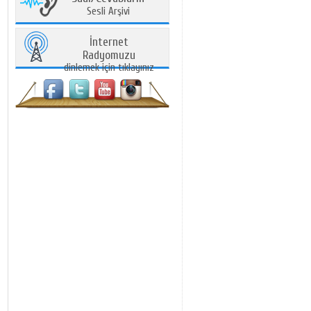
Sesli Arşivi
İnternet
Radyomuzu
dinlemek için tıklayınız