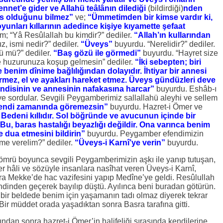
ennet’e gider ve Allahü teâlânın dilediği
(bildirdiği)
nden
s olduğunu bilmez”
ve;
“Ümmetimden bir kimse vardır ki,
yunları kıllarının adedince kişiye kıyamette şefaat
m; “Yâ Resûlallah bu kimdir?” dediler.
“Allah’ın kullarından
z, ismi nedir?” dediler.
“Üveys”
buyurdu. “Nerelidir?” dediler.
ü mü?” dediler.
“Baş gözü ile görmedi”
buyurdu. “Hayret size
ve huzurunuza koşup gelmesin” dediler.
“İki sebepten; biri
e benim dînime bağlılığından dolayıdır. İhtiyar bir annesi
görmez, el ve ayakları hareket etmez. Üveys gündüzleri deve
kendisinin ve annesinin nafakasına harcar”
buyurdu. Eshâb-ı
ye sordular. Sevgili Peygamberimiz sallallahü aleyhi ve sellem
endi zamanında göremezsin”
buyurdu. Hazret-i Ömer ve
Bedeni kıllıdır. Sol böğründe ve avucunun içinde bir
Bu, baras hastalığı beyazlığı değildir. Ona varınca benim
dua etmesini bildirin”
buyurdu. Peygamber efendimizin
ime verelim?” dediler.
“Üveys-i Karnî’ye verin”
buyurdu.
mrü boyunca sevgili Peygamberimizin aşkı ile yanıp tutuşan,
r hâli ve sözüyle insanlara nasîhat veren Üveys-i Karnî,
a Mekke’de hac vazifesini yapıp Medîne’ye geldi. Resûlullah
ndinden geçerek bayılıp düştü. Ayılınca beni buradan götürün.
bir beldede benim için yaşamanın tadı olmaz diyerek tekrar
r müddet orada yaşadıktan sonra Basra tarafına gitti.
an sonra hazret-i Ömer’in halifeliği sırasında kendilerine