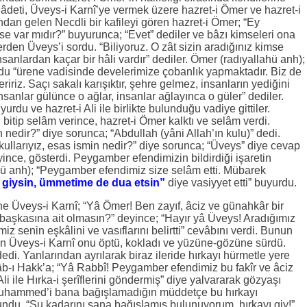
eâdeti, Üveys-i Karnî’ye vermek üzere hazret-i Ömer ve hazret-i
ından gelen Necdli bir kafileyi gören hazret-i Ömer; “Ey
e var mıdır?” buyurunca; “Evet” dediler ve bâzı kimseleri ona
erden Üveys’i sordu. “Biliyoruz. O zât sizin aradığınız kimse
insanlardan kaçar bir hâli vardır” dediler. Ömer (radıyallahü anh);
du “ürene vadisinde develerimize çobanlık yapmaktadır. Biz de
riz. Saçı sakalı karışıktır, şehre gelmez, insanların yediğini
sanlar gülünce o ağlar, insanlar ağlayınca o güler” dediler.
rdu ve hazret-i Ali ile birlikte bulunduğu vadiye gittiler.
bitip selâm verince, hazret-i Ömer kalktı ve selâm verdi.
 nedir?” diye sorunca; “Abdullah (yâni Allah’ın kulu)” dedi.
kullarıyız, esas ismin nedir?” diye sorunca; “Üveys” diye cevap
yince, gösterdi. Peygamber efendimizin bildirdiği işaretin
ü anh); “Peygamber efendimiz size selâm etti. Mübarek
 giysin, ümmetime de dua etsin”
diye vasiyyet etti” buyurdu.
ne Üveys-i Karnî; “Yâ Ömer! Ben zayıf, âciz ve günahkâr bir
 başkasına ait olmasın?” deyince; “Hayır yâ Üveys! Aradığımız
 senin eşkâlini ve vasıflarını belirtti” cevâbını verdi. Bunun
lan Üveys-i Karnî onu öptü, kokladı ve yüzüne-gözüne sürdü.
edi. Yanlarından ayrılarak biraz ileride hırkayı hürmetle yere
b-ı Hakk’a; “Yâ Rabbî! Peygamber efendimiz bu fakîr ve âciz
li ile Hırka-i şerîflerini göndermiş” diye yalvararak gözyaşı
 Muhammed’i bana bağışlamadığın müddetçe bu hırkayı
du. “Şu kadarını sana bağışlamış bulunuyorum, hırkayı giy!”