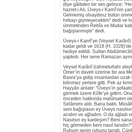
diye gâibden bir ses gelince; “He
hazret-i Ali, Üveys-i Karnî’nin ya
Gelmemiş olsaydınız bütün ümme
hırkayı giymeyecektim” dedi ve 
ümmetinden Rebîa ve Mudar kabile
bağışlanmıştır” dedi.
Üveys-i Karnî’ye (Veysel Karânî) h
kadar geldi ve 1618 (H. 1028)’de
hediye edildi. Sultan Abdülmecîd H
yaptırdı. Her sene Ramazan ayında
Veysel Karânî (rahmetullahi aleyh)
Ömer’in daveti üzerine bir ara M
Basra’ya gidip insanlardan uzak 
bilinmez yerlere gitti. Pek az ki
Hayyân anlatır: “Üveys’in şefaatin
görmek üzere Kûfe’ye gittim. Onu
önceden hakkında malûmatım oldu
Selâmımı aldı. Bana baktı. Müsâf
seni bağışlasın ey Üveys nasılsı
acıdım ve ağladım. O da ağladı v
Nasılsın ey kardeşim? Beni sana k
hiç görmeden beni nasıl tanıdın?”
Ruhum senin ruhunu tanıdı. Çünkü 