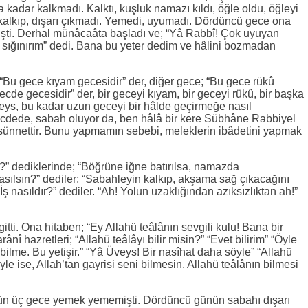
kadar kalkmadı. Kalktı, kuşluk namazı kıldı, öğle oldu, öğleyi
kalkıp, dışarı çıkmadı. Yemedi, uyumadı. Dördüncü gece ona
şti. Derhal münâcaâta başladı ve; “Yâ Rabbî! Çok uyuyan
sığınırım” dedi. Bana bu yeter dedim ve hâlini bozmadan
 “Bu gece kıyam gecesidir” der, diğer gece; “Bu gece rükû
ecde gecesidir” der, bir geceyi kıyam, bir geceyi rükû, bir başka
veys, bu kadar uzun geceyi bir hâlde geçirmeğe nasıl
ecdede, sabah oluyor da, ben hâlâ bir kere Sübhâne Rabbiyel
 sünnettir. Bunu yapmamın sebebi, meleklerin ibâdetini yapmak
” dediklerinde; “Böğrüne iğne batırılsa, namazda
sılsın?” dediler; “Sabahleyin kalkıp, akşama sağ çıkacağını
“İş nasıldır?” dediler. “Ah! Yolun uzaklığından azıksızlıktan ah!”
gitti. Ona hitaben; “Ey Allahü teâlânın sevgili kulu! Bana bir
nî hazretleri; “Allahü teâlâyı bilir misin?” “Evet bilirim” “Öyle
 bilme. Bu yetişir.” “Yâ Üveys! Bir nasîhat daha söyle” “Allahü
“Öyle ise, Allah’tan gayrisi seni bilmesin. Allahü teâlânın bilmesi
gün üç gece yemek yememişti. Dördüncü günün sabahı dışarı