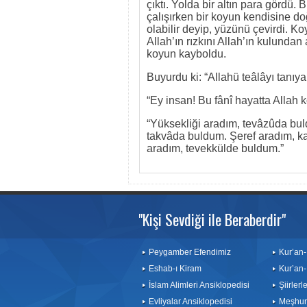
çıktı. Yolda bir altın para gördü
çalışırken bir koyun kendisine do
olabilir deyip, yüzünü çevirdi. K
Allah’ın rızkını Allah’ın kulundan a
koyun kayboldu.
Buyurdu ki: “Allahü teâlâyı tanıya
“Ey insan! Bu fânî hayatta Allah 
“Yüksekliği aradım, tevâzûda bu
takvâda buldum. Şeref aradım, k
aradım, tevekkülde buldum.”
"Kişi Sevdiği ile Beraberdir"
Peygamber Efendimiz
Kur’an-
Eshab-ı Kiram
Kur’an-
İslam Alimleri Ansiklopedisi
Şiirler
Evliyalar Ansiklopedisi
Meşhurl