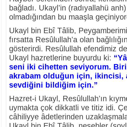
bağladı. Ukayl’in (radıyallahü anh)
olmadığından bu maaşla geçiniyor
Ukayl bin Ebî Tâlib, Peygamberimi
fırsatta Resûlullah’a olan bağlılığı
gösterirdi. Resûlullah efendimiz de
Ukayl hazretlerine buyurdu ki:
“Yâ
seni iki cihetten seviyorum. Biri
akrabam olduğun için, ikincisi
sevdiğini bildiğim için.”
Hazret-i Ukayl, Resûlullah’ın kıym
uymakta çok dikkatli ve titiz idi. Ç
câhiliyye âdetlerinden uzaklaşmala
Ukayl bin Ebî Tâlib, nesebler (soyl