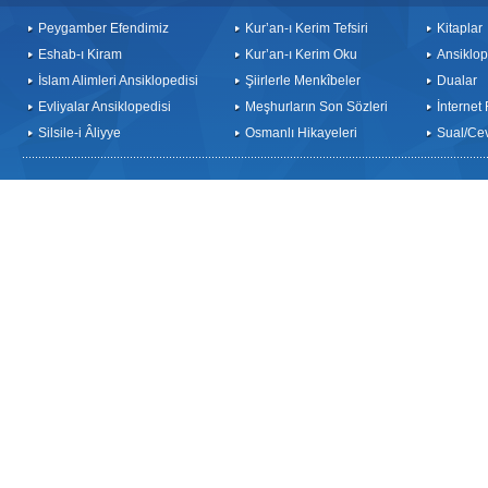
Peygamber Efendimiz
Kur’an-ı Kerim Tefsiri
Kitaplar
Eshab-ı Kiram
Kur’an-ı Kerim Oku
Ansiklop
İslam Alimleri Ansiklopedisi
Şiirlerle Menkîbeler
Dualar
Evliyalar Ansiklopedisi
Meşhurların Son Sözleri
İnternet
Silsile-i Âliyye
Osmanlı Hikayeleri
Sual/Ce