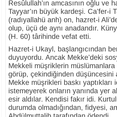
Resûlullah’ın amcasının oğlu ve hazr
Tayyar’ın büyük kardeşi. Ca’fer-i 
(radıyallahü anh) on, hazret-i Ali’
olup, üçü de aynı anadandır. Küny
(H. 60) târihinde vefat etti.
Hazret-i Ukayl, başlangıcından ber
duyuyordu. Ancak Mekke’deki sos
Mekkeli müşriklerin müslümanlara y
görüp, çekindiğinden düşüncesini
Mekke müşrikleri baskı yaptıkları 
istemeyerek onların yanında yer a
esir aldılar. Kendisi fakır idi. Kur
durumda olmadığından, fidyesi, a
Abdülmuttalib tarafından ödendi.