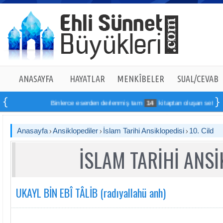
ANASAYFA
HAYATLAR
MENKÎBELER
SUAL/CEVAB
Binlerce eserden derlenmiş tam
14
kitaptan oluşan seti online s
Anasayfa
Ansiklopediler
İslam Tarihi Ansiklopedisi
10. Cild
İSLAM TARİHİ ANSİ
UKAYL BİN EBÎ TÂLİB (radıyallahü anh)