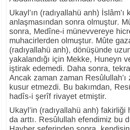
Ukayl’ın (radıyallahü anh) İslâm’ı
anlaşmasından sonra olmuştur. M
sonra, Medîne-i münevvereye hicr
muhacirlerden olmuştur. Mûte gaz
(radıyallahü anh), dönüşünde uzun
yakalandığı için Mekke, Huneyn ve
iştirak edemedi. Daha sonra, tekra
Ancak zaman zaman Resûlullah’ı z
kusur etmezdi. Bu bakımdan, Resû
hadîs-i şerîf rivayet etmiştir.
Ukayl’in (radıyallahü anh) fakirliği
da arttı. Resûlullah efendimiz bu
Hayber seferinden sonra, kendisine