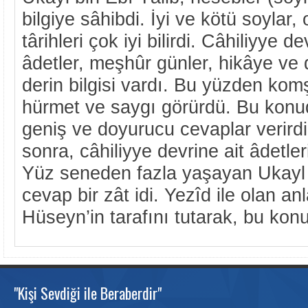
bilgiye sâhibdi. İyi ve kötü soylar, o
târihleri çok iyi bilirdi. Câhiliyye d
âdetler, meşhûr günler, hikâye ve
derin bilgisi vardı. Bu yüzden kom
hürmet ve saygı görürdü. Bu konud
geniş ve doyurucu cevaplar verird
sonra, câhiliyye devrine ait âdetleri
Yüz seneden fazla yaşayan Ukayl h
cevap bir zât idi. Yezîd ile olan an
Hüseyn’in tarafını tutarak, bu kon
"Kişi Sevdiği ile Beraberdir"