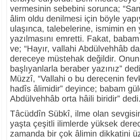
vermesinin sebebini sorunca; “Sa
âlim oldu denilmesi için böyle yap
ulaşınca, talebelerine, ismimin e
yazılmasını emretti. Fakat, babam
ve; “Hayır, vallahi Abdülvehhâb da
dereceye müstehak değildir. Onun 
başlıyanlarla beraber yazınız” ded
Müzzî, “Vallahi o bu derecenin fevk
hadîs âlimidir” deyince; babam gü
Abdülvehhâb orta hâili biridir” dedi
Tâcüddîn Sübkî, ilme olan sevgisi
yaşta çeşitli ilimlerde yüksek dere
zamanda bir çok âlimin dikkatini üz