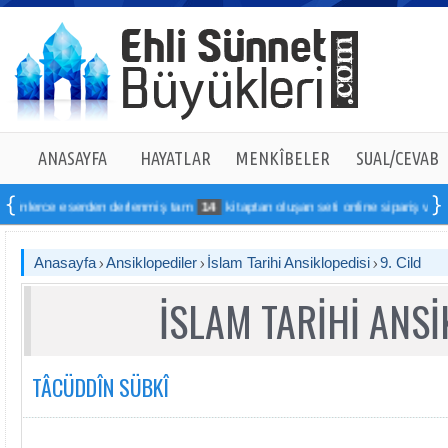
ANASAYFA
HAYATLAR
MENKÎBELER
SUAL/CEVAB
ce eserden derlenmiş tam
14
kitaptan oluşan seti online sipariş verebilirsiniz
Anasayfa
Ansiklopediler
İslam Tarihi Ansiklopedisi
9. Cild
İSLAM TARİHİ ANSİ
TÂCÜDDÎN SÜBKÎ