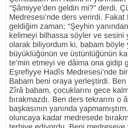
“Şâmiyye’den geldin mi?” derdi. 
Medresesi’nde ders verirdi. Fakat
geldiğim zaman; “Şeyhin yanından 
kelimeyi bilhassa söyler ve sesini 
olarak biliyordum ki, babam böyl
büyüklüğünün ve üstünlüğünün ka
te’min etmeyi ve dâima ona gidip g
Eşrefiyye Hadîs Medresesi’nde bir
Babam beni oraya yerleştirdi. Ben 
Zîrâ babam, çocuklarını gece kal
bırakmazdı. Ben ders tekrarını o
başkasının yanında yapmamıştım.
oluncaya kadar medresede bırakmı
terbiye ediyordu. Beni medreseye y