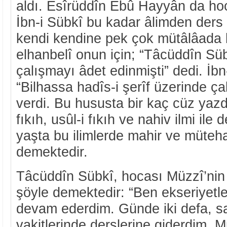
aldı. Esîrüddîn Ebû Hayyân da hoca
İbn-i Sübkî bu kadar âlimden ders
kendi kendine pek çok mütâlâada 
elhanbelî onun için; “Tâcüddîn Sü
çalışmayı âdet edinmişti” dedi. İb
“Bilhassa hadîs-i şerîf üzerinde ça
verdi. Bu hususta bir kaç cüz yaz
fıkıh, usûl-i fıkıh ve nahiv ilmi il
yaşta bu ilimlerde mahir ve müteh
demektedir.
Tâcüddîn Sübkî, hocası Müzzî’nin 
şöyle demektedir: “Ben ekseriyetle
devam ederdim. Günde iki defa, sa
vakitlerinde derslerine giderdim. M