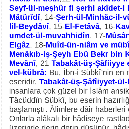
Seyf-ül-meşhûr fi şerhi
akîdet-i
Mâtürîdî
, 14-
Şerh-ül-Minhâc-il-vü
lil-Beydâvî
, 15-
El-Fetâvâ
, 16-
Kav
umdet-ül-muvahhidîn
, 17-
Mûsânn
Elgâz
, 18-
Muîd-ün-niâm ve müb
Menâkıb-iş-Şeyh Ebû Bekr bin
Mevânî
, 21-
Tabakât-üş-Şâfiiyye 
vel-kübrâ:
Bu, İbn-i Sübkî’nin en 
eseridir.
Tabakât-üş-Şâfîiyyet-ül
insanlara çok güzel bir İslâm ansi
Tâcüddîn Sübkî, bu eserin hazırl
başlamıştı. Âlimlere dâir haberleri
Onlarla alâkalı bir hâdiseye rastl
üzerinde derin derin düşünür, hâdis