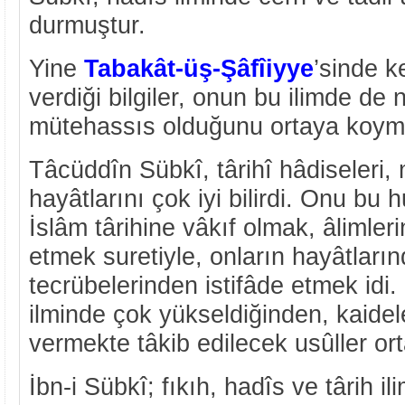
durmuştur.
Yine
Tabakât-üş-Şâfîiyye
’sinde k
verdiği bilgiler, onun bu ilimde de
mütehassıs olduğunu ortaya koyma
Tâcüddîn Sübkî, târihî hâdiseleri,
hayâtlarını çok iyi bilirdi. Onu bu
İslâm târihine vâkıf olmak, âlimleri
etmek suretiyle, onların hayâtları
tecrübelerinden istifâde etmek idi. 
ilminde çok yükseldiğinden, kaidel
vermekte tâkib edilecek usûller or
İbn-i Sübkî; fıkıh, hadîs ve târih i