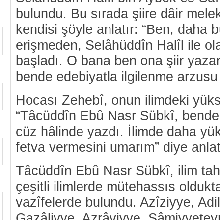
bulundu. Bu sırada şiire dâir mel
kendisi şöyle anlatır: “Ben, daha 
erişmeden, Selâhüddîn Halîl ile ol
başladı. O bana ben ona şiir yazar
bende edebiyatla ilgilenme arzusu 
Hocası Zehebî, onun ilimdeki yüks
“Tâcüddîn Ebû Nasr Sübkî, benden 
cüz hâlinde yazdı. İlimde daha yü
fetva vermesini umarım” diye anlat
Tâcüddîn Ebû Nasr Sübkî, ilim tah
çeşitli ilimlerde mütehassıs oldukta
vazîfelerde bulundu. Azîziyye, Adil
Gazâliyye, Azrâviyye, Şâmiyyeteyn