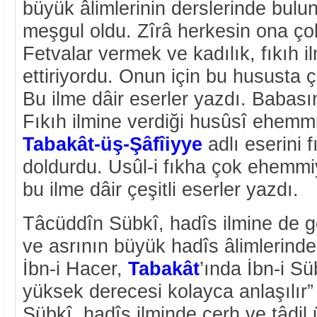
büyük âlimlerinin derslerinde bulund
meşgul oldu. Zîrâ herkesin ona çok
Fetvalar vermek ve kadılık, fıkıh il
ettiriyordu. Onun için bu hususta ço
Bu ilme dâir eserler yazdı. Babasın
Fıkıh ilmine verdiği husûsî ehemm
Tabakât-üş-Şâfîiyye
adlı eserini f
doldurdu. Usûl-i fıkha çok ehemmi
bu ilme dâir çeşitli eserler yazdı.
Tâcüddîn Sübkî, hadîs ilmine de 
ve asrının büyük hadîs âlimlerinde
İbn-i Hacer,
Tabakât
’ında İbn-i Sü
yüksek derecesi kolayca anlaşılır”
Sübkî, hadîs ilminde cerh ve tâdil