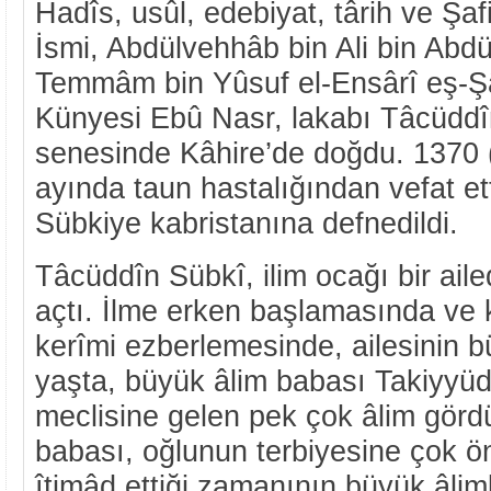
Hadîs, usûl, edebiyat, târih ve Şafi
İsmi, Abdülvehhâb bin Ali bin Abdül
Temmâm bin Yûsuf el-Ensârî eş-Şâf
Künyesi Ebû Nasr, lakabı Tâcüddîn
senesinde Kâhire’de doğdu. 1370 (
ayında taun hastalığından vefat et
Sübkiye kabristanına defnedildi.
Tâcüddîn Sübkî, ilim ocağı bir ail
açtı. İlme erken başlamasında ve 
kerîmi ezberlemesinde, ailesinin b
yaşta, büyük âlim babası Takiyyüd
meclisine gelen pek çok âlim görd
babası, oğlunun terbiyesine çok ön
îtimâd ettiği zamanının büyük âliml