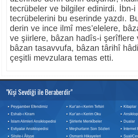
tecrübeler ve bilgiler edinirdi. İbn-
tecrübelerini bu eserinde yazdı. B
derin ve ince ilmî mes’elelere, b
ve şiirlere, bâzan hadîs-i şerîflere
bâzan tasavvufa, bâzan târihî hâd
çeşitli mevzulara temas etti.
"Kişi Sevdiği ile Beraberdir"
Peygamber Efendimiz
Kur’an-ı Kerim Tefsiri
Kitaplar
Eshab-ı Kiram
Kur’an-ı Kerim Oku
Ansiklop
İslam Alimleri Ansiklopedisi
Şiirlerle Menkîbeler
Dualar
Evliyalar Ansiklopedisi
Meşhurların Son Sözleri
İnternet
Silsile-i Âliyye
Osmanlı Hikayeleri
Sual/Ce