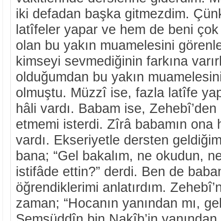
iki defadan başka gitmezdim. Çü
latîfeler yapar ve hem de beni ço
olan bu yakın muamelesini görenl
kimseyi sevmediğinin farkına varı
olduğumdan bu yakın muamelesinin
olmuştu. Müzzî ise, fazla latîfe ya
hâli vardı. Babam ise, Zehebî’de
etmemi isterdi. Zîrâ babamın ona 
vardı. Ekseriyetle dersten geldiğ
bana; “Gel bakalım, ne okudun, ne
istifâde ettin?” derdi. Ben de bab
öğrendiklerimi anlatırdım. Zehebî’
zaman; “Hocanın yanından mı, geld
Şemsüddîn bin Nakîb’in yanından