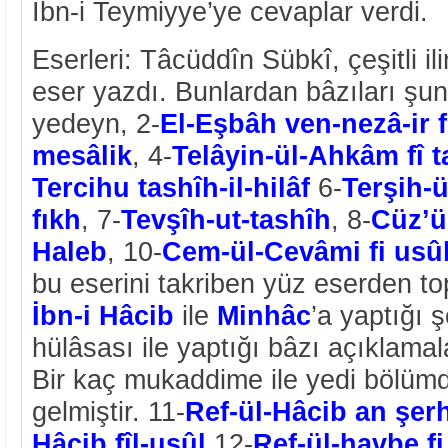
İbn-i Teymiyye’ye cevaplar verdi.
Eserleri: Tâcüddîn Sübkî, çeşitli il
eser yazdı. Bunlardan bâzıları şunl
yedeyn, 2-
El-Eşbâh ven-nezâ-ir fi
mesâlik
, 4-
Telâyin-ül-Ahkâm fî ta
Tercihu tashîh-il-hilâf
6-
Terşih-üt
fıkh
, 7-
Tevşîh-ut-tashîh
, 8-
Cüz’ü
Haleb
, 10-
Cem-ül-Cevâmi fi usûl-
bu eserini takriben yüz eserden to
İbn-i Hâcib
ile
Minhâc
’a yaptığı 
hülâsası ile yaptığı bâzı açıklamala
Bir kaç mukaddime ile yedi bölü
gelmiştir. 11-
Ref-ül-Hâcib an şerh
Hâcib fîl-usûl
,12-
Ref-ül-havbe fi