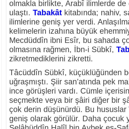
olmakla birlikte, Arabî ilimlerde de 
ulaştı.
Tabakât
kitabında; nahiv, s
ilimlerine geniş yer verdi. Anlaşıl
kelimelerin izahına büyük ehemmiy
Mecdüddîn ibni Esîr, bu sahada ç
olmasına rağmen, İbn-i Sübkî,
Tab
zikretmediklerini zikretti.
Tâcüddîn Sübkî, küçüklüğünden ber
uğraşmıştı. Şiir san’atında pek ma
ince görüşleri vardı. Cümle içerisi
seçmekte veya bir şâiri diğer bir ş
çok derin düşünürdü. Bu hususlar
geniş olarak görülür. Daha çocuk 
Selâhüddîn Halîl bin Aybek es-Safd