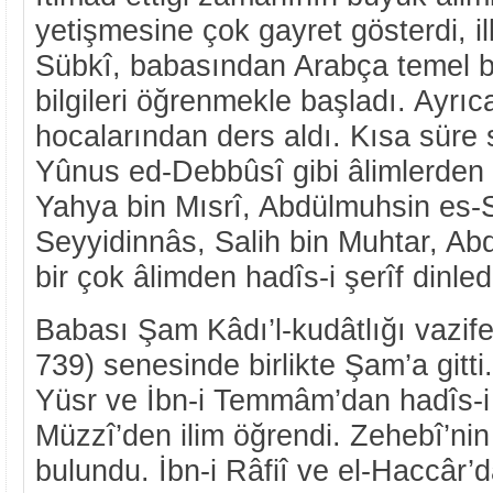
yetişmesine çok gayret gösterdi, i
Sübkî, babasından Arabça temel bilg
bilgileri öğrenmekle başladı. Ayrı
hocalarından ders aldı. Kısa süre 
Yûnus ed-Debbûsî gibi âlimlerden i
Yahya bin Mısrî, Abdülmuhsin es-S
Seyyidinnâs, Salih bin Muhtar, Ab
bir çok âlimden hadîs-i şerîf dinled
Babası Şam Kâdı’l-kudâtlığı vazife
739) senesinde birlikte Şam’a gitti.
Yüsr ve İbn-i Temmâm’dan hadîs-i ş
Müzzî’den ilim öğrendi. Zehebî’nin 
bulundu. İbn-i Râfiî ve el-Haccâr’