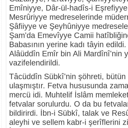
Emîniyye, Dâr-ül-hadîs-i Eşrefiyy
Mesrûriyye medreselerinde müderris
Şâfiiyye ve Şeyhûniyye medreseler
Şam’da Emevîyye Camii hatîbliğin
Babasının yerine kadı tâyin edildi
Alâüddîn Emîr bin Ali Mardînî’nin y
vazifelendirildi.
Tâcüddîn Sübkî’nin şöhreti, bütün
ulaşmıştır. Fetva hususunda zama
mercü idi. Muhtelif İslâm memleke
fetvalar sorulurdu. O da bu fetvala
bildirirdi. İbn-i Sübkî, talak ve Res
aleyhi ve sellem kabr-i şerîflerini 