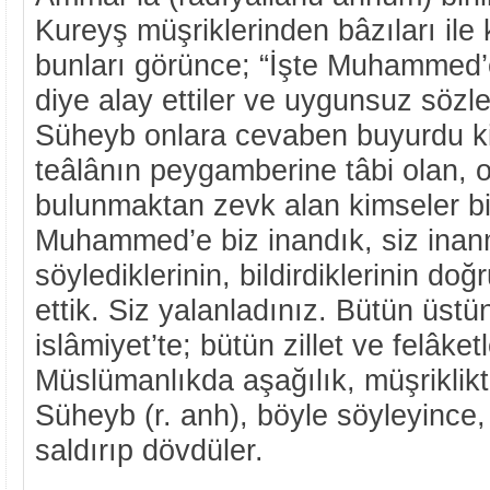
Kureyş müşriklerinden bâzıları ile k
bunları görünce; “İşte Muhammed’e
diye alay ettiler ve uygunsuz sözle
Süheyb onlara cevaben buyurdu ki:
teâlânın peygamberine tâbi olan, 
bulunmaktan zevk alan kimseler bi
Muhammed’e biz inandık, siz inan
söylediklerinin, bildirdiklerinin do
ettik. Siz yalanladınız. Bütün üstün
islâmiyet’te; bütün zillet ve felâket
Müslümanlıkda aşağılık, müşriklikt
Süheyb (r. anh), böyle söyleyince,
saldırıp dövdüler.