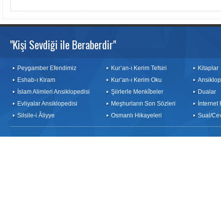
"Kişi Sevdiği ile Beraberdir"
Peygamber Efendimiz
Kur’an-ı Kerim Tefsiri
Kitaplar
Eshab-ı Kiram
Kur’an-ı Kerim Oku
Ansiklop
İslam Alimleri Ansiklopedisi
Şiirlerle Menkîbeler
Dualar
Evliyalar Ansiklopedisi
Meşhurların Son Sözleri
İnternet
Silsile-i Âliyye
Osmanlı Hikayeleri
Sual/Ce