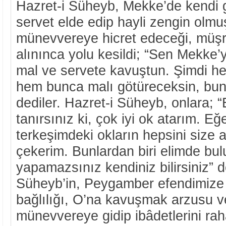
Hazret-i Süheyb, Mekke’de kendi g
servet elde edip hayli zengin olmu
münevvereye hicret edeceği, müşri
alınınca yolu kesildi; “Sen Mekke’y
mal ve servete kavuştun. Şimdi h
hem bunca malı götüreceksin, bun
dediler. Hazret-i Süheyb, onlara; “
tanırsınız ki, çok iyi ok atarım. Eğ
terkeşimdeki okların hepsini size a
çekerim. Bunlardan biri elimde bu
yapamazsınız kendiniz bilirsiniz” d
Süheyb’in, Peygamber efendimize
bağlılığı, O’na kavuşmak arzusu v
münevvereye gidip ibâdetlerini ra