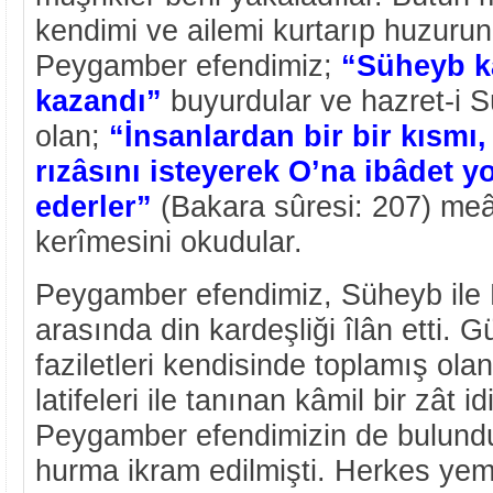
kendimi ve ailemi kurtarıp huzuru
Peygamber efendimiz;
“Süheyb k
kazandı”
buyurdular ve hazret-i 
olan;
“İnsanlardan bir bir kısmı,
rızâsını isteyerek O’na ibâdet y
ederler”
(Bakara sûresi: 207) meâl
kerîmesini okudular.
Peygamber efendimiz, Süheyb ile
arasında din kardeşliği îlân etti. G
faziletleri kendisinde toplamış olan
latifeleri ile tanınan kâmil bir zât i
Peygamber efendimizin de bulundu
hurma ikram edilmişti. Herkes yem