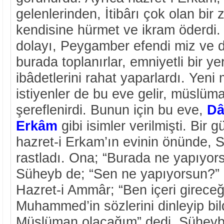
gelenlerinden, İtibârı çok olan bir z
kendisine hürmet ve ikram öderdi.
dolayı, Peygamber efendi miz ve d
burada toplanırlar, emniyetli bir ye
ibâdetlerini rahat yaparlardı. Yen
istiyenler de bu eve gelir, müslüm
şereflenirdi. Bunun için bu eve,
Dâ
Erkâm
gibi isimler verilmişti. Bir
hazret-i Erkam’ın evinin önünde, 
rastladı. Ona; “Burada ne yapıyor
Süheyb de; “Sen ne yapıyorsun?” di
Hazret-i Ammâr; “Ben içeri gireceğ
Muhammed’in sözlerini dinleyip bild
Müslüman olacağım” dedi. Süheyb 