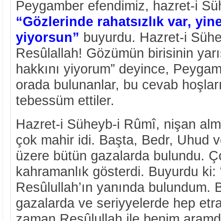
Peygamber efendimiz, hazret-i Sühe
“Gözlerinde rahatsızlık var, yi
yiyorsun”
buyurdu. Hazret-i Süh
Resûlallah! Gözümün birisinin yar
hakkını yiyorum” deyince, Peygam
orada bulunanlar, bu cevab hoşları
tebessüm ettiler.
Hazret-i Süheyb-i Rûmî, nişan al
çok mahir idi. Başta, Bedr, Uhud
üzere bütün gazalarda bulundu. Ç
kahramanlık gösterdi. Buyurdu ki:
Resûlullah’ın yanında bulundum. B
gazalarda ve seriyyelerde hep etraf
zaman Resûlullah ile benim aram