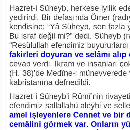
Hazret-i Süheyb, herkese iyilik e
yedirirdi. Bir defasında Ömer (rad
kendisine; “Yâ Süheyb, sen fazla 
Bu israf değil mi?” dedi. Süheyb (r
“Resûlullah efendimiz buyururlard
fakirleri doyuran ve selâmı alıp
cevap verdi. İkram ve ihsanları ço
(H. 38)’de Medîne-i münevverede ve
kabristanına defnedildi.
Hazret-i Süheyb’i Rûmî’nin rivaye
efendimiz sallallahü aleyhi ve sel
amel işleyenlere Cennet ve bir 
cemâlini görmek var. Onların yüz