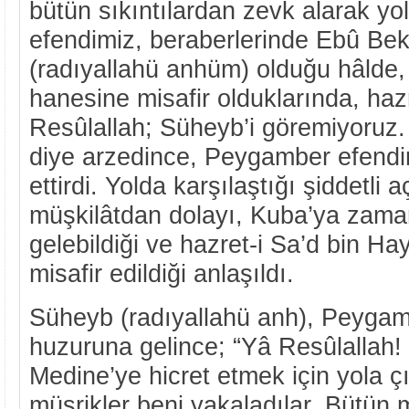
bütün sıkıntılardan zevk alarak yo
efendimiz, beraberlerinde Ebû Be
(radıyallahü anhüm) olduğu hâlde
hanesine misafir olduklarında, haz
Resûlallah; Süheyb’i göremiyoruz.
diye arzedince, Peygamber efendi
ettirdi. Yolda karşılaştığı şiddetli 
müşkilâtdan dolayı, Kuba’ya zama
gelebildiği ve hazret-i Sa’d bin H
misafir edildiği anlaşıldı.
Süheyb (radıyallahü anh), Peygam
huzuruna gelince; “Yâ Resûlallah
Medine’ye hicret etmek için yola 
müşrikler beni yakaladılar. Bütün 