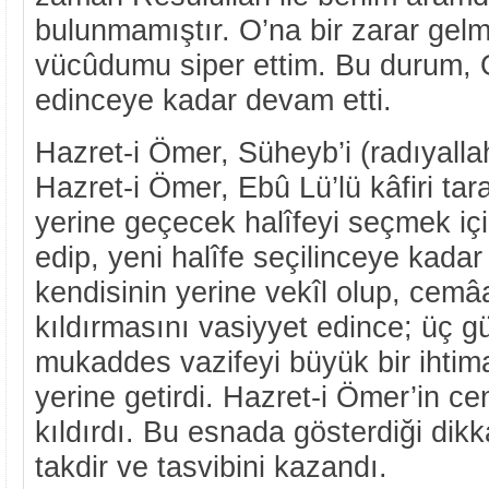
bulunmamıştır. O’na bir zarar gel
vücûdumu siper ettim. Bu durum, O 
edinceye kadar devam etti.
Hazret-i Ömer, Süheyb’i (radıyalla
Hazret-i Ömer, Ebû Lü’lü kâfiri tar
yerine geçecek halîfeyi seçmek için
edip, yeni halîfe seçilinceye kadar
kendisinin yerine vekîl olup, cemâ
kıldırmasını vasiyyet edince; üç g
mukaddes vazifeyi büyük bir ihtim
yerine getirdi. Hazret-i Ömer’in 
kıldırdı. Bu esnada gösterdiği dikka
takdir ve tasvibini kazandı.