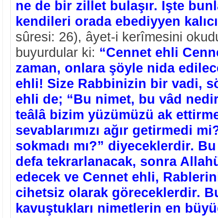
ne de bir zillet bulaşır. İşte bunl
kendileri orada ebediyyen kalıcı
sûresi: 26), âyet-i kerîmesini oku
buyurdular ki:
“Cennet ehli Cenne
zaman, onlara şöyle nida edilec
ehli! Size Rabbinizin bir vadi, 
ehli de; “Bu nimet, bu vâd nedi
teâlâ bizim yüzümüzü ak ettirm
sevablarımızı ağır getirmedi mi
sokmadı mı?” diyeceklerdir. Bu k
defa tekrarlanacak, sonra Allahü
edecek ve Cennet ehli, Rableri
cihetsiz olarak göreceklerdir. B
kavuştukları nimetlerin en büy