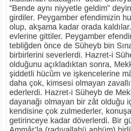
“Bende aynı niyyetle geldim” deyince
girdiler. Peygamber efendimizin 
olup, akşama kadar orada kaldıla
evlerine gittiler. Peygamber efendim
tebliğden önce de Süheyb bin Sına
birbirlerini severlerdi. Hazret-i 
olduğunu açıkladıktan sonra, Mekke
şiddetli hücûm ve işkencelerine mâ
daha çok, kimsesi olmayan zavallı
ederlerdi. Hazret-i Süheyb de Mek
dayanağı olmayan bir zât olduğu iç
kendisine çok zulmederler, konu
getirinceye kadar döverlerdi. Bir 
Ammâr’la (radıyallahü anhüm) birli