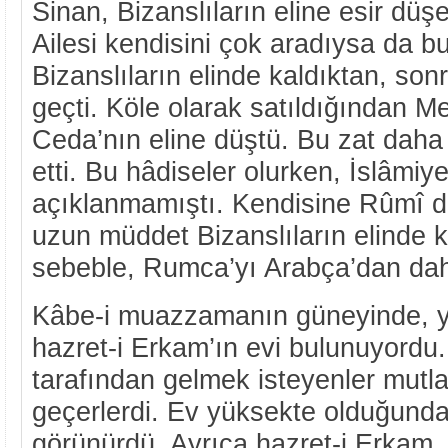
Sinan, Bizanslıların eline esir düşe
Ailesi kendisini çok aradıysa da 
Bizanslıların elinde kaldıktan, sonr
geçti. Köle olarak satıldığından M
Ceda’nın eline düştü. Bu zat daha
etti. Bu hâdiseler olurken, İslâmiy
açıklanmamıştı. Kendisine Rûmî d
uzun müddet Bizanslıların elinde 
sebeble, Rumca’yı Arabça’dan daha 
Kâbe-i muazzamanın güneyinde, y
hazret-i Erkam’ın evi bulunuyordu
tarafından gelmek isteyenler mutl
geçerlerdi. Ev yüksekte olduğund
görünürdü. Ayrıca hazret-i Erkam, 