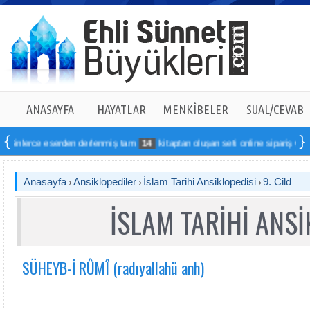
ANASAYFA
HAYATLAR
MENKÎBELER
SUAL/CEVAB
eserden derlenmiş tam
14
kitaptan oluşan seti online sipariş verebilirsiniz
Anasayfa
Ansiklopediler
İslam Tarihi Ansiklopedisi
9. Cild
İSLAM TARİHİ ANSİ
SÜHEYB-İ RÛMÎ (radıyallahü anh)