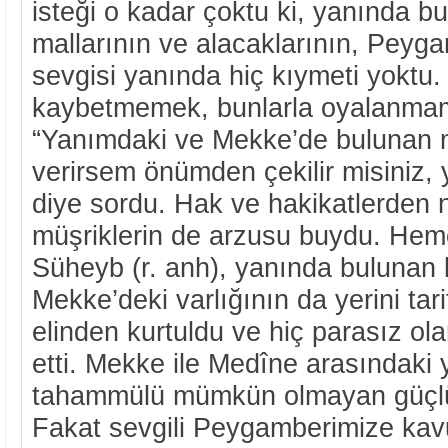
isteği o kadar çoktu ki, yanında b
mallarının ve alacaklarının, Peyg
sevgisi yanında hiç kıymeti yoktu.
kaybetmemek, bunlarla oyalanmama
“Yanımdaki ve Mekke’de bulunan m
verirsem önümden çekilir misiniz,
diye sordu. Hak ve hakikatlerden 
müşriklerin de arzusu buydu. Heme
Süheyb (r. anh), yanında bulunan b
Mekke’deki varlığının da yerini tari
elinden kurtuldu ve hiç parasız o
etti. Mekke ile Medîne arasındaki 
tahammülü mümkün olmayan güçlükl
Fakat sevgili Peygamberimize kav