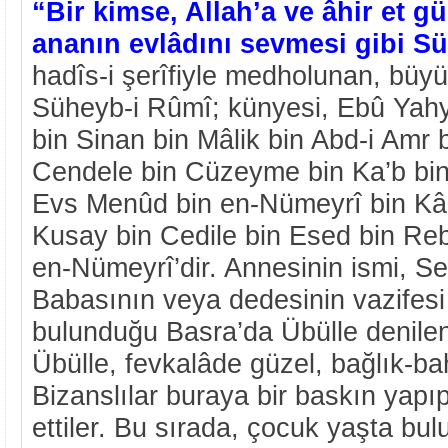
“Bir kimse, Allah’a ve âhir et g
ananın evlâdını sevmesi gibi Sü
hadîs-i şerîfiyle medholunan, büyü
Süheyb-i Rûmî; künyesi, Ebû Yah
bin Sinan bin Mâlik bin Abd-i Amr b
Cendele bin Cüzeyme bin Ka’b bin
Evs Menûd bin en-Nümeyrî bin Kâs
Kusay bin Cedile bin Esed bin Reb
en-Nümeyrî’dir. Annesinin ismi, Se
Babasının veya dedesinin vazifesi
bulunduğu Basra’da Übülle denile
Übülle, fevkalâde güzel, bağlık-bah
Bizanslılar buraya bir baskın yapı
ettiler. Bu sırada, çocuk yaşta bu