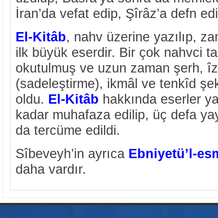
İran’da vefat edip, Şîrâz’a defn edi
El-Kitâb
, nahv üzerine yazılıp, z
ilk büyük eserdir. Bir çok nahvci 
okutulmuş ve uzun zaman şerh, îzâ
(sadeleştirme), ikmâl ve tenkîd şe
oldu.
El-Kitâb
hakkında eserler y
kadar muhafaza edilip, üç defa ya
da tercüme edildi.
Sîbeveyh’in ayrıca
Ebniyetü’l-es
daha vardır.