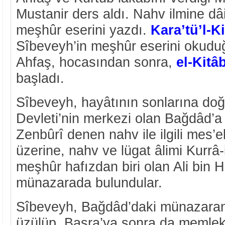
Mustanir ders aldı. Nahv ilmine dâ
meşhûr eserini yazdı.
Kara’tü’l-K
Sîbeveyh’in meşhûr eserini okuduğu
Ahfaş, hocasından sonra,
el-Kitâ
başladı.
Sîbeveyh, hayâtının sonlarına do
Devleti’nin merkezi olan Bağdâd’a 
Zenbûrî denen nahv ile ilgili mes’ele
üzerine, nahv ve lügat âlimi Kurrâ-
meşhûr hafızdan biri olan Ali bin H
münazarada bulundular.
Sîbeveyh, Bağdâd’daki münazaran
üzülüp, Basra’ya sonra da memleke