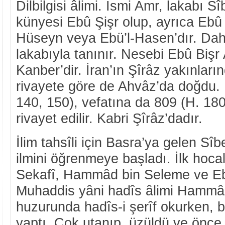
Dilbilgisi âlimi. İsmi Amr, lakabı 
künyesi Ebû Şişr olup, ayrıca Ebû
Hüseyn veya Ebü’l-Hasen’dır. Da
lakabıyla tanınır. Nesebi Ebû Biş
Kanber’dir. İran’ın Şîrâz yakınları
rivayete göre de Ahvâz’da doğdu
140, 150), vefatına da 809 (H. 180-
rivayet edilir. Kabri Şîrâz’dadır.
İlim tahsîli için Basra’ya gelen Sî
ilmini öğrenmeye başladı. İlk hoca
Sekafî, Hammâd bin Seleme ve Ebû
Muhaddis yâni hadîs âlimi Hammâ
huzurunda hadîs-i şerîf okurken, b
yaptı. Çok utanıp, üzüldü ve önce n