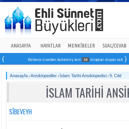
ANASAYFA
HAYATLAR
MENKÎBELER
SUAL/CEVAB
Binlerce eserden derlenmiş tam
14
kitaptan oluşan seti online si
Anasayfa
Ansiklopediler
İslam Tarihi Ansiklopedisi
9. Cild
İSLAM TARİHİ ANSİ
SÎBEVEYH