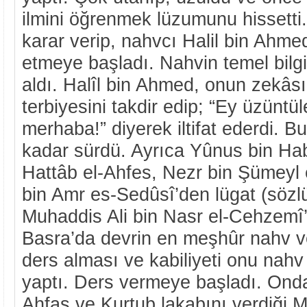
ilmini öğrenmek lüzumunu hissett
karar verip, nahvcı Halil bin Ahme
etmeye başladı. Nahvin temel bilgi
aldı. Halîl bin Ahmed, onun zekâsı,
terbiyesini takdir edip; “Ey üzüntü
merhaba!” diyerek iltifat ederdi. B
kadar sürdü. Ayrıca Yûnus bin Hab
Hattâb el-Ahfes, Nezr bin Şümeyl 
bin Amr es-Sedûsî’den lügat (sözlü
Muhaddis Ali bin Nasr el-Cehzemî
Basra’da devrin en meşhûr nahv ve
ders alması ve kabiliyeti onu nahv
yaptı. Ders vermeye başladı. Ond
Ahfaş ve Kurtub lakabını verdiği