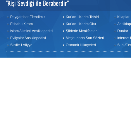
"Kişi Sevdiği ile Beraberdir"
Peygamber Efendimiz
Kur’an-ı Kerim Tefsiri
Kitaplar
Eshab-ı Kiram
Kur’an-ı Kerim Oku
Ansiklop
İslam Alimleri Ansiklopedisi
Şiirlerle Menkîbeler
Dualar
Evliyalar Ansiklopedisi
Meşhurların Son Sözleri
İnternet
Silsile-i Âliyye
Osmanlı Hikayeleri
Sual/Ce